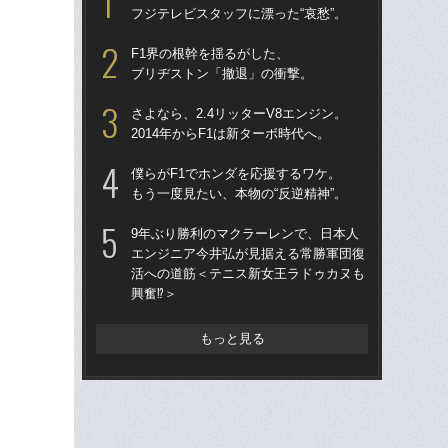
フジテレビスタッフに漂った“哀愁”。
る
F1界の根幹を揺るがした、
「
ブリヂストン「撤退」の衝撃。
ス
イ
さよなら、2.4リッターV8エンジン。
一
2014年からF1は新ターボ時代へ。
「
僕らがF1でホンダを応援するワケ。
1
もう一度見たい、本物の“反逆精神”。
に届
を
9年ぶり勝利のマクラーレンで、日本人
エンジニア今井弘が見据える常勝軍団復
「
活への道筋＜テニス新女王ラドゥカヌも
ロ
興奮⁉＞
鈴鹿
ー
もっと見る
マン
マ