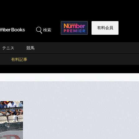
有料会員
検索
テニス
競馬
有料記事