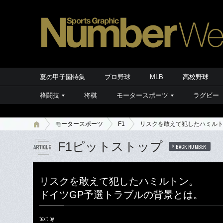
夏の甲子園特集
プロ野球
MLB
高校野球
格闘技
将棋
モータースポーツ
ラグビー
モータースポーツ
F1
リスクを敢えて犯したハミルト
F1ピットストップ
BACK NUMBER
リスクを敢えて犯したハミルトン。
ドイツGP予選トラブルの背景とは。
text by