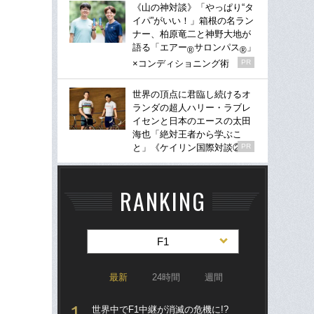
《山の神対談》「やっぱり“タ
イパ”がいい！」箱根の名ラン
ナー、柏原竜二と神野大地が
語る「エアー
サロンパス
」
®
®
×コンディショニング術
PR
世界の頂点に君臨し続けるオ
ランダの超人ハリー・ラブレ
イセンと日本のエースの太田
海也「絶対王者から学ぶこ
と」《ケイリン国際対談②》
PR
RANKING
F1
最新
24時間
週間
世界中でF1中継が消滅の危機に!?
S