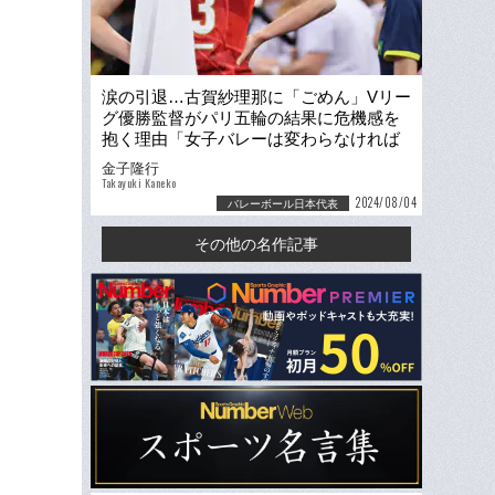
涙の引退…古賀紗理那に「ごめん」Vリー
グ優勝監督がパリ五輪の結果に危機感を
抱く理由「女子バレーは変わらなければ
ならない」
金子隆行
Takayuki Kaneko
2024/08/04
バレーボール日本代表
その他の名作記事