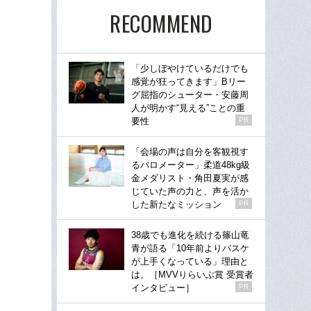
RECOMMEND
「少しぼやけているだけでも
感覚が狂ってきます」Bリー
グ屈指のシューター・安藤周
人が明かす“見える”ことの重
要性
PR
「会場の声は自分を客観視す
るバロメーター」柔道48kg級
金メダリスト・角田夏実が感
じていた声の力と、声を活か
した新たなミッション
PR
38歳でも進化を続ける篠山竜
青が語る「10年前よりバスケ
が上手くなっている」理由と
は。［MVVりらいぶ賞 受賞者
インタビュー］
PR