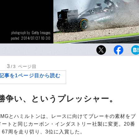
Getty Images
photograph by
2014/07/27 10:30
posted
ドイツGP予選Q1でブレーキの故障によりタ
衝突したハミルトン。衝撃は30Gにも及んだ
3
/3
ページ目
記事を1ページ目から読む
勝争い、というプレッシャー。
MGとハミルトンは、レースに向けてブレーキの素材をブ
メートと同じカーボン・インダストリー社製に変更。20番
67周を走り切り、3位に入賞した。