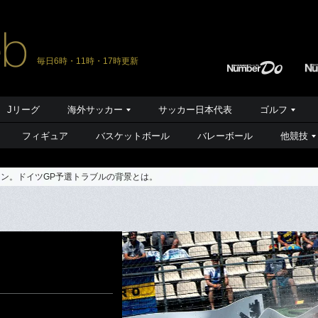
毎日6時・11時・17時更新
Jリーグ
海外サッカー
サッカー日本代表
ゴルフ
フィギュア
バスケットボール
バレーボール
他競技
ン。ドイツGP予選トラブルの背景とは。