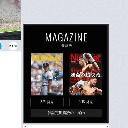
MAGAZINE
最新号
イヤバリアに
という。
8/6
4/16
発売
発売
雑誌定期購読のご案内