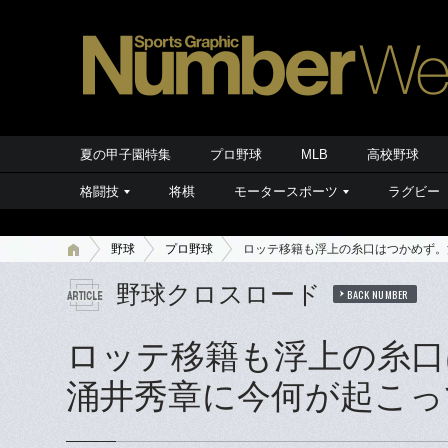
夏の甲子園特集
プロ野球
MLB
高校野球
格闘技
将棋
モータースポーツ
ラグビー
野球
プロ野球
ロッテ移籍も浮上の糸口はつかめず。
野球クロスロード
BACK NUMBER
ロッテ移籍も浮上の糸口
涌井秀章に今何が起こっ