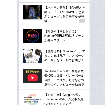
【バボラの新作】NYの輝きを
纏う。「PURE DRIVE」と最
新シューズに限定モデルが登
場
PR
【同僚や仲間とお得に】
NumberPREMIER法人プラン
が募集スタート！
【登録無料】Numberメールマ
ガジン好評配信中。スポーツ
の「今」をメールでお届け！
YouTubeチャンネル登録者数
60,000人突破！バレーボール
や陸上、バスケ、野球などの
選手のインタビューを動画で
【お知らせ】Google検索で
「Number Web」の記事を見
つけやすくする方法