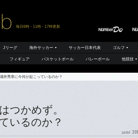
毎日6時・11時・17時更新
Jリーグ
海外サッカー
サッカー日本代表
ゴルフ
フィギュア
バスケットボール
バレーボール
他競技
涌井秀章に今何が起こっているのか？
はつかめず。
ているのか？
201
posted