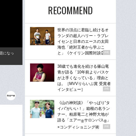
RECOMMEND
世界の頂点に君臨し続けるオ
ランダの超人ハリー・ラブレ
イセンと日本のエースの太田
海也「絶対王者から学ぶこ
と」《ケイリン国際対談②》
PR
課題になっ
38歳でも進化を続ける篠山竜
青が語る「10年前よりバスケ
が上手くなっている」理由と
は。［MVVりらいぶ賞 受賞者
インタビュー］
PR
《山の神対談》「やっぱり“タ
イパ”がいい！」箱根の名ラン
ナー、柏原竜二と神野大地が
語る「エアー
サロンパス
」
®
®
×コンディショニング術
PR