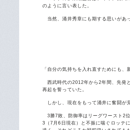
のように言い表した。
当然、涌井秀章にも期する思いがあ
「自分の気持ちを入れ直すためにも、
西武時代の2012年から2年間、先発
再起を誓っていた。
しかし、現在をもって涌井に奮闘が見
3勝7敗、防御率はリーグワースト2位
3（7月6日現在）と不振に喘ぐロッテ