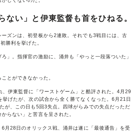
おかしくないのだ。
らない」と伊東監督も首をひねる。
ーズンは、初登板から2連敗。それでも3戦目には、古
し初勝利を挙げた。
げろ」。指揮官の激励に、涌井も「やっと一段落ついた」
ことができなかった。
、伊東監督に「ワーストゲーム」と酷評された。4月29
を挙げたが、次の試合から全く勝てなくなった。6月21日
たが、この日も5回3失点。四球がらみでの失点だっただ
分からない」と苦言を呈された。
6月28日のオリックス戦、涌井は遂に「最後通告」を受