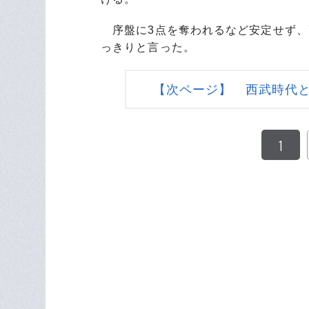
序盤に3点を奪われるなど安定せず、7
っきりと言った。
【次ページ】 西武時代
1