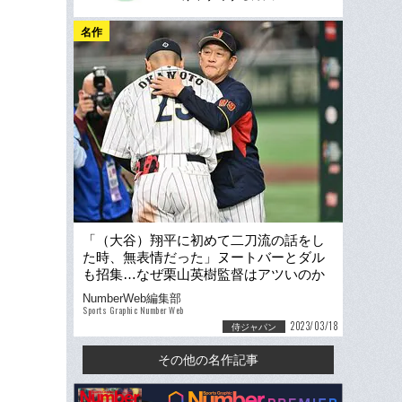
名作
「（大谷）翔平に初めて二刀流の話をし
た時、無表情だった」ヌートバーとダル
も招集…なぜ栗山英樹監督はアツいのか
「熱闘甲子園を思い出すんだ」
NumberWeb編集部
Sports Graphic Number Web
2023/03/18
侍ジャパン
その他の名作記事