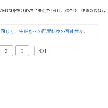
回1/3を投げ8安打4失点で7敗目。試合後、伊東監督はは
と同じく、中継ぎへの配置転換の可能性が。
2
3
NEXT