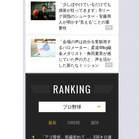
「少しぼやけているだけでも
感覚が狂ってきます」Bリー
グ屈指のシューター・安藤周
人が明かす“見える”ことの重
要性
PR
「会場の声は自分を客観視す
るバロメーター」柔道48kg級
金メダリスト・角田夏実が感
じていた声の力と、声を活か
した新たなミッション
PR
RANKING
プロ野球
最新
24時間
週間
「アゴ骨折、前歯折れて…」156キロ速
「ア