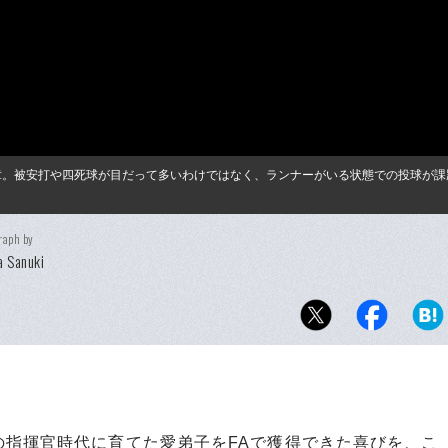
井秀章。被安打や四死球が目だって多いわけではなく、ランナーがいる状態での投球が
raph by
 Sanuki
指揮官時代に育てた愛弟子をFAで獲得できた喜びを、こ