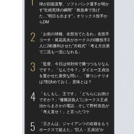
球が顔面直撃、ソフトバンク選手が明か
球
す“壮絶死球の瞬間”「救急車で告げ
す“
た…“明日も出ます”」オリックス投手か
た…
らDM
らD
「お前の球種、全部当てたるわ」名投手
「
コーチ・尾花高夫がホークスの0勝投手3
で
人に2桁勝利させた“方程式”「考え方次第
を
で二流も一流になれる」
は
「監督、今日は何対何で勝つつもりなん
「
です？」「なんで今？」ダイエー王貞治
コー
を驚かせた唐突な問い…「勝つシナリオ
人に
は7割決めておく」意味とは？
で
「もしもし、王です」「どちらにお掛け
「
ですか？」“優勝請負人”にホークス王貞
です
治からまさかの電話…そして野村克也が
治
「考え直せ！」と言ったワケ
「
「王さんは、ジャイアンツの在籍をもう
「
ホークスで超えた」“巨人・王貞治”か
ホー