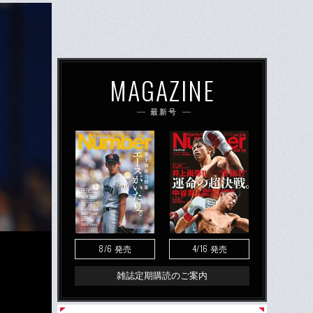
MAGAZINE
最新号
8/6
4/16
発売
発売
雑誌定期購読のご案内