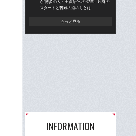
ら“博多の人・王貞治”への32年…屈辱の
ら“
スタートと苦難の道のりとは
ス
もっと見る
INFORMATION