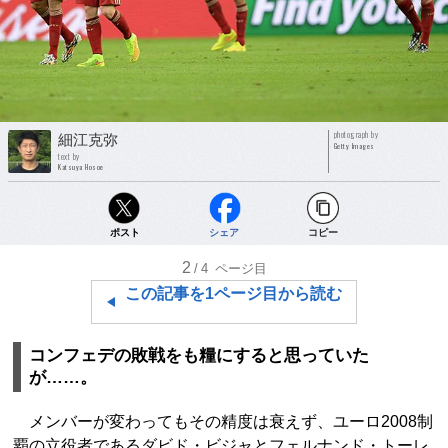
photograph by
細江克弥
Getty Images
text by
Katsuya Hosoe
ポスト
シェア
コピー
2
/4
ページ目
この記事を1ページ目から読む
コンフェデの敗戦をも糧にすると思っていた
が……。
メンバーが変わってもその精度は衰えず、ユーロ2008制
覇の立役者であるダビド・ビジャとフェルナンド・トーレ