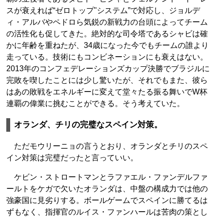
スが衰えれば“ゼロトップ"システム”で対応し、ジョルデ
ィ・アルバやペドロら気鋭の新戦力の台頭によってチーム
の活性化も促してきた。絶対的な司令塔であるシャビは確
かに年齢を重ねたが、34歳になった今でもチームの誰より
走っている。技術にもコンビネーションにも衰えはない。
2013年のコンフェデレーションズカップ決勝でブラジルに
完敗を喫したことには少し驚いたが、それでもまた、彼ら
はあの敗戦をエネルギーに変えて堂々たる振る舞いでW杯
連覇の偉業に挑むことができる。そう考えていた。
オランダ、チリの完璧なスペイン対策。
ただモウリーニョの言うとおり、オランダとチリのスペ
イン対策は完璧だったと言っていい。
ケビン・ストロートマンとラファエル・ファンデルファ
ールトをケガで欠いたオランダは、中盤の構成力では他の
強豪国に見劣りする。ボールゲームでスペインに勝てるは
ずもなく、指揮官のルイス・ファンハールは苦肉の策とし