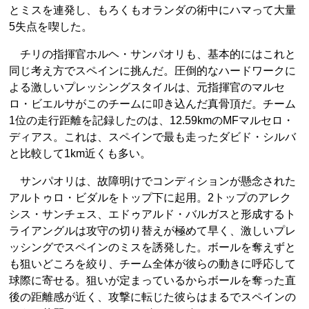
とミスを連発し、もろくもオランダの術中にハマって大量
5失点を喫した。
チリの指揮官ホルヘ・サンパオリも、基本的にはこれと
同じ考え方でスペインに挑んだ。圧倒的なハードワークに
よる激しいプレッシングスタイルは、元指揮官のマルセ
ロ・ビエルサがこのチームに叩き込んだ真骨頂だ。チーム
1位の走行距離を記録したのは、12.59kmのMFマルセロ・
ディアス。これは、スペインで最も走ったダビド・シルバ
と比較して1km近くも多い。
サンパオリは、故障明けでコンディションが懸念された
アルトゥロ・ビダルをトップ下に起用。2トップのアレク
シス・サンチェス、エドゥアルド・バルガスと形成するト
ライアングルは攻守の切り替えが極めて早く、激しいプレ
ッシングでスペインのミスを誘発した。ボールを奪えずと
も狙いどころを絞り、チーム全体が彼らの動きに呼応して
球際に寄せる。狙いが定まっているからボールを奪った直
後の距離感が近く、攻撃に転じた彼らはまるでスペインの