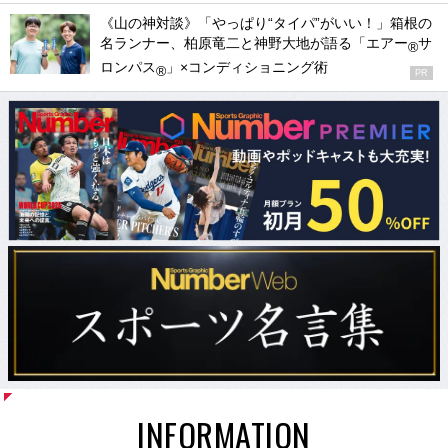
《山の神対談》「やっぱり“タイパ”がいい！」箱根の
名ランナー、柏原竜二と神野大地が語る「エアー
サ
®
ロンパス
」×コンディショニング術
®
PR
INFORMATION