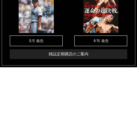
8/6
4/16
発売
発売
雑誌定期購読のご案内