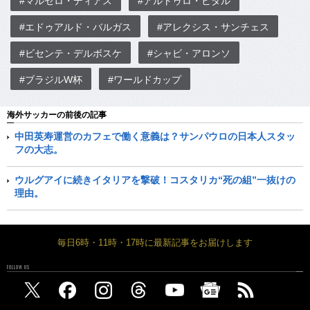
#マルセロ・ディアス
#アルトゥロ・ビダル
#エドゥアルド・バルガス
#アレクシス・サンチェス
#ビセンテ・デルボスケ
#シャビ・アロンソ
#ブラジルW杯
#ワールドカップ
海外サッカーの前後の記事
中田英寿運営のカフェで働く意義は？サンパウロの日本人スタッ
フの大志。
ウルグアイに続きイタリアを撃破！コスタリカ“死の組”一抜けの
理由。
毎日6時・11時・17時に最新記事をお届けします
FOLLOW US