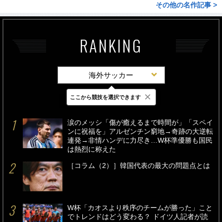
その他の名作記事 >
RANKING
海外サッカー
×
ここから競技を選択できます
最新
24時間
週間
涙のメッシ「傷が癒えるまで時間が」「スペイ
ンに祝福を」アルゼンチン窮地→奇跡の大逆転
連発→非情ハンデに力尽き…W杯準優勝も国民
は熱烈に称えた
［コラム（2）］韓国代表の最大の問題点とは
W杯「カオスより秩序のチームが勝った」こと
でトレンドはどう変わる？ ドイツ人記者が読