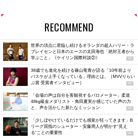
RECOMMEND
世界の頂点に君臨し続けるオランダの超人ハリー・ラ
ブレイセンと日本のエースの太田海也「絶対王者から
学ぶこと」《ケイリン国際対談②》
PR
38歳でも進化を続ける篠山竜青が語る「10年前より
バスケが上手くなっている」理由とは。［MVVりらい
ぶ賞 受賞者インタビュー］
PR
「会場の声は自分を客観視するバロメーター」柔道
48kg級金メダリスト・角田夏実が感じていた声の力
と、声を活かした新たなミッション
PR
「少しぼやけているだけでも感覚が狂ってきます」B
リーグ屈指のシューター・安藤周人が明かす“見え
る”ことの重要性
PR