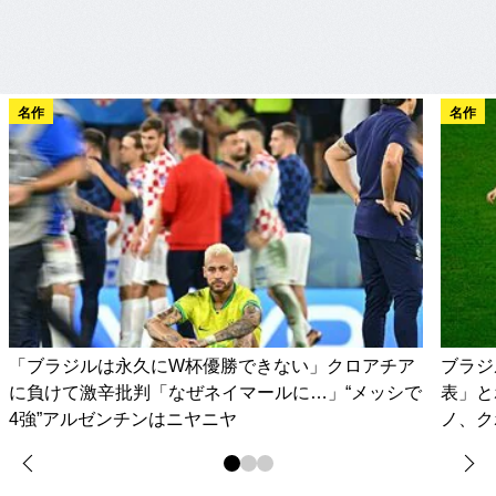
名作
名作
「ブラジルは永久にW杯優勝できない」クロアチア
ブラジ
に負けて激辛批判「なぜネイマールに…」“メッシで
表」と
4強”アルゼンチンはニヤニヤ
ノ、ク