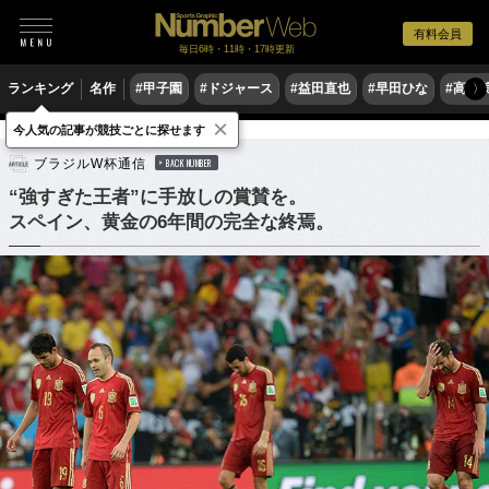
有料会員
毎日6時・11時・17時更新
ランキング
名作
#甲子園
#ドジャース
#益田直也
#早田ひな
#高木
〉
×
今人気の記事が競技ごとに探せます
サッカー
海外サッカー
ブラジルW杯通信
BACK NUMBER
“強すぎた王者”に手放しの賞賛を。
スペイン、黄金の6年間の完全な終焉。