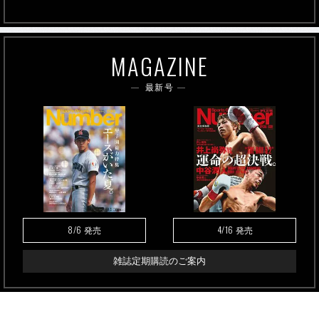
MAGAZINE
最新号
8/6
4/16
発売
発売
雑誌定期購読のご案内