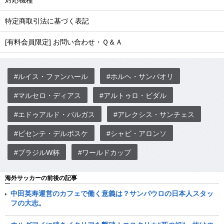
対応機種
特定商取引法に基づく表記
[有料会員限定] お問い合わせ・Ｑ＆Ａ
#ルイス・ファンハール
#ホルヘ・サンパオリ
#マルセロ・ディアス
#アルトゥロ・ビダル
#エドゥアルド・バルガス
#アレクシス・サンチェス
#ビセンテ・デルボスケ
#シャビ・アロンソ
#ブラジルW杯
#ワールドカップ
海外サッカーの前後の記事
中田英寿運営のカフェで働く意義は？サンパウロの日本人スタッ
フの大志。