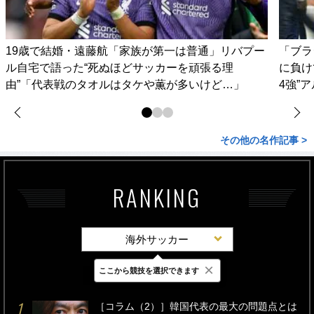
19歳で結婚・遠藤航「家族が第一は普通」リバプー
「ブラ
ル自宅で語った“死ぬほどサッカーを頑張る理
に負け
由”「代表戦のタオルはタケや薫が多いけど…」
4強”
その他の名作記事 >
RANKING
海外サッカー
×
ここから競技を選択できます
最新
24時間
週間
［コラム（2）］韓国代表の最大の問題点とは