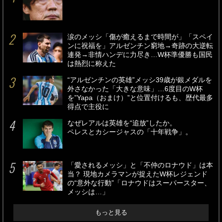
涙のメッシ「傷が癒えるまで時間が」「スペイ
ンに祝福を」アルゼンチン窮地→奇跡の大逆転
連発→非情ハンデに力尽き…W杯準優勝も国民
は熱烈に称えた
“アルゼンチンの英雄”メッシ39歳が銀メダルを
外さなかった「大きな意味」…6度目のW杯
を”Yapa（おまけ）”と位置付けるも、歴代最多
得点で主役に
なぜレアルは英雄を“追放”したか。
ペレスとカシージャスの「十年戦争」。
「愛されるメッシ」と「不仲のロナウド」は本
当？ 現地カメラマンが捉えたW杯レジェンド
の“意外な行動”「ロナウドはスーパースター、
メッシは…」
もっと見る