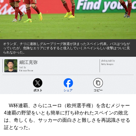
オランダ、チリに連敗しグループリーグ敗退が決まったスペイン代表。パスはつなが
っていたが、危険なエリアにするすると侵入していくスペインらしい攻撃はついに見
られなかった。
photograph by
細江克弥
Getty Images
text by
Katsuya Hosoe
ポスト
シェア
コピー
W杯連覇、さらにユーロ（欧州選手権）を含むメジャー
4連覇の野望をいとも簡単に打ち砕かれたスペインの敗北
は、奇しくも、サッカーの面白さと難しさを再認識させる
証となった。