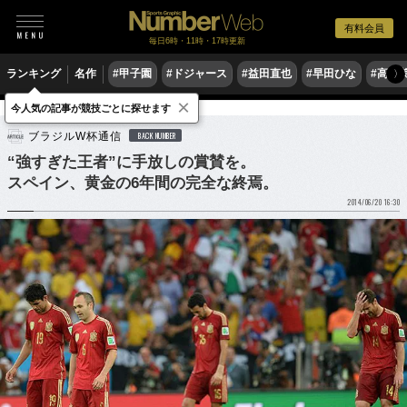
有料会員
毎日6時・11時・17時更新
ランキング
名作
#甲子園
#ドジャース
#益田直也
#早田ひな
#高木
〉
×
今人気の記事が競技ごとに探せます
サッカー
海外サッカー
ブラジルW杯通信
BACK NUMBER
“強すぎた王者”に手放しの賞賛を。
スペイン、黄金の6年間の完全な終焉。
2014/06/20 16:30