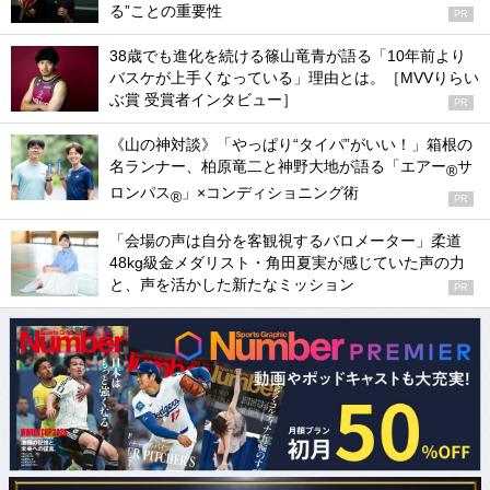
る”ことの重要性
PR
38歳でも進化を続ける篠山竜青が語る「10年前より
バスケが上手くなっている」理由とは。［MVVりらい
ぶ賞 受賞者インタビュー］
PR
《山の神対談》「やっぱり“タイパ”がいい！」箱根の
名ランナー、柏原竜二と神野大地が語る「エアー
サ
®
ロンパス
」×コンディショニング術
®
PR
「会場の声は自分を客観視するバロメーター」柔道
48kg級金メダリスト・角田夏実が感じていた声の力
と、声を活かした新たなミッション
PR