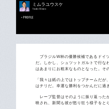
ミムラユウスケ
Yusuke Mimura
PROFILE
ブラジルW杯の優勝候補であるドイツ
だ。しかし、シュツットガルトで行な
はあまりにお粗末なものとなった。そ
「我々は紙の上ではトップチームだが
はチリだ。幸運な勝利をつかんだに過
レーブ監督はそのように振り返ったが
映され、新聞も彼が怒り狂う様子をと