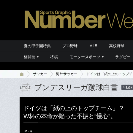
夏の甲子園特集
プロ野球
MLB
高校野球
格闘技
将棋
モータースポーツ
ラグビー
サッカー
海外サッカー
ドイツは「紙の上のトップチ
ブンデスリーガ蹴球白書
BACK
ドイツは「紙の上のトップチーム」？
W杯の本命が陥った不振と“慢心”。
text by