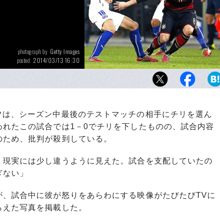
Getty Images
photograph by
2014/03/13 16:30
posted
チリとの親善試合で、勝利こそしたものの「
揮できなかったドイツ。ワールドカップの大
3カ月で調子を取り戻せるのだろうか。
は、シーズン中最後のテストマッチの相手にチリを選ん
われたこの試合では1－0でチリを下したものの、試合内容
のため、批判が殺到している。
、現実には少し違うように見えた。試合を支配していたの
ぎない」
、試合中に彼が怒りをあらわにする映像がたびたびTVに
らえた写真を掲載した。