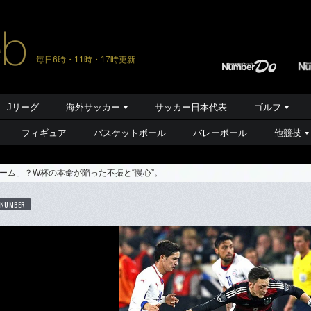
毎日6時・11時・17時更新
Jリーグ
海外サッカー
サッカー日本代表
ゴルフ
フィギュア
バスケットボール
バレーボール
他競技
ーム」？W杯の本命が陥った不振と“慢心”。
 NUMBER