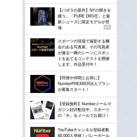
【バボラの新作】NYの輝きを
纏う。「PURE DRIVE」と最
新シューズに限定モデルが登
場
PR
スポーツの現場で撮影する機
会のある写真家、その写真家
が撮る一瞬のシーンにスポッ
トをあてるコンテストを開催
します。作品受付中！
【同僚や仲間とお得に】
NumberPREMIER法人プラン
が募集スタート！
【登録無料】Numberメールマ
ガジン好評配信中。スポーツ
の「今」をメールでお届け！
YouTubeチャンネル登録者数
60,000人突破！バレーボール