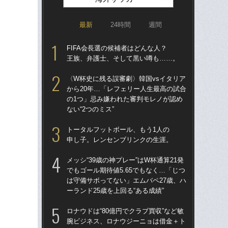
最新
24時間
週間
FIFA会長選の候補者はどんな人？
涙
王族、弁護士、そして黒い噂も……。
「
→
〈W杯史に残る誤審劇〉韓国vsイタリア
き
から20年…「レフェリー人生最高の試合
の1つ」忌み嫌われた審判モレノが認め
「
ない“2つのミス”
記者
律
トータルフットボール、もう1人の
も
申し子。レンセンブリンクの生涯。
“ア
メッシ“39歳の神プレー”はW杯通算21発
ダ
でもゴール期待値5.65でもなく…「じつ
度目
は守備サボってない」エムバペ27歳、ハ
け
ーランド25歳を上回る“ある成績”
［
ロナウドは“80億円でクラブ買収”など敏
点
腕ビジネス、ロナウジーニョは借金＋ト