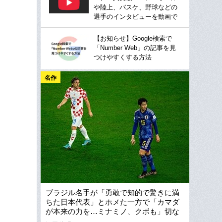
や陸上、バスケ、野球などの
選手のインタビューを動画で
【お知らせ】Google検索で
「Number Web」の記事を見
つけやすくする方法
名作
ブラジル名手が「勇敢で知的で驚きに満
ちた日本代表」とホメた一方で「カマダ
が本来の力を…ミナミノ、クボも」切な
い報道な理由