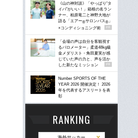
《山の神対談》「やっぱり“タ
イパ”がいい！」箱根の名ラン
ナー、柏原竜二と神野大地が
語る「エアー
サロンパス
」
®
®
×コンディショニング術
PR
「会場の声は自分を客観視す
るバロメーター」柔道48kg級
金メダリスト・角田夏実が感
じていた声の力と、声を活か
した新たなミッション
PR
Number SPORTS OF THE
YEAR 2026 開催決定！ 2026
年を代表するアスリートを表
彰
RANKING
海外サッカー