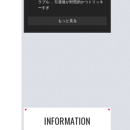
ラブル… 引退後が対照的かつトリッキ
W
ーすぎ
な
ス
い
もっと見る
た
INFORMATION