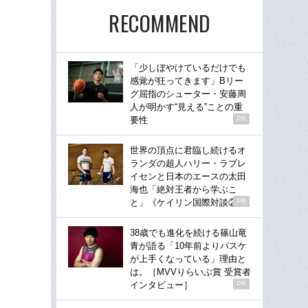
RECOMMEND
「少しぼやけているだけでも
感覚が狂ってきます」Bリー
グ屈指のシューター・安藤周
人が明かす“見える”ことの重
要性
PR
世界の頂点に君臨し続けるオ
ランダの超人ハリー・ラブレ
イセンと日本のエースの太田
海也「絶対王者から学ぶこ
と」《ケイリン国際対談②》
PR
38歳でも進化を続ける篠山竜
青が語る「10年前よりバスケ
が上手くなっている」理由と
は。［MVVりらいぶ賞 受賞者
インタビュー］
PR