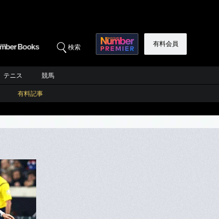
有料会員
検索
テニス
競馬
有料記事