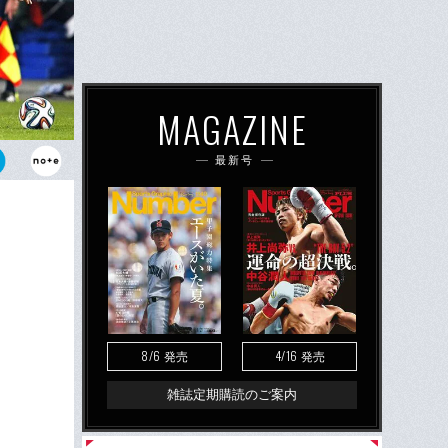
MAGAZINE
最新号
らしさ」を発
本命は、あと
8/6
4/16
発売
発売
雑誌定期購読のご案内