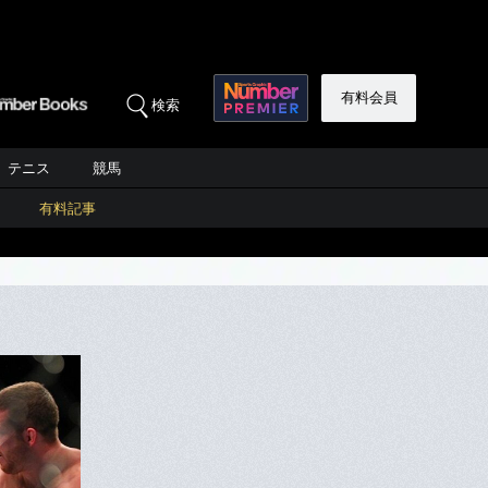
有料会員
検索
テニス
競馬
有料記事