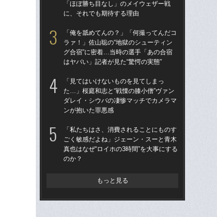
「ほぼ勝ち目なし」のメイウェザー戦
パ
に、それでも期待する理由
ッ」
「俺を舐めてんの？」「何撮ってんだコ
天心
ラァ！」佐山聡の“地獄のシューティン
不良
グ合宿”に密着…当時の選手「あの合宿
ー
はヤバい」記者が見た“驚愕の実態”
世
「見てはいけないものを見てしまっ
【追
た…」桜庭和志と“戦慄の膝小僧”ヴァン
ルに
ダレイ・シウバの凄惨マッチでカメラマ
試
ンが抱いた罪悪感
平本
「私たちはさ、消費されることにものす
られ
ごく敏感だよね」ジェーン・スーと青木
結
真也はなぜ“ロイホの3時間”を大事にする
と
のか？
もっと見る