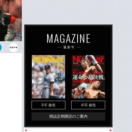
MAGAZINE
最新号
デウソンと戦
8/6
4/16
発売
発売
雑誌定期購読のご案内