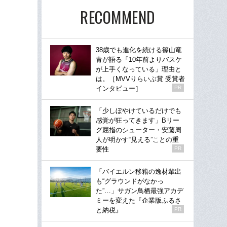
RECOMMEND
38歳でも進化を続ける篠山竜
青が語る「10年前よりバスケ
が上手くなっている」理由と
は。［MVVりらいぶ賞 受賞者
インタビュー］
PR
「少しぼやけているだけでも
感覚が狂ってきます」Bリー
グ屈指のシューター・安藤周
人が明かす“見える”ことの重
要性
PR
「バイエルン移籍の逸材輩出
も“グラウンドがなかっ
た”…」サガン鳥栖最強アカデ
ミーを変えた『企業版ふるさ
と納税』
PR