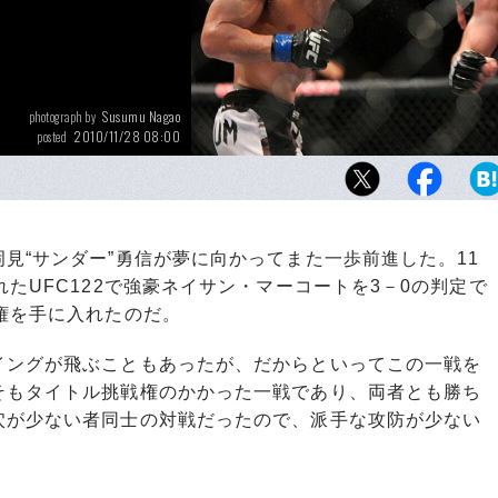
Susumu Nagao
photograph by
2010/11/28 08:00
posted
パンチで圧倒した岡見（左）。試合後「アン
い世界王者になりたい」と語った
“サンダー”勇信が夢に向かってまた一歩前進した。11
たUFC122で強豪ネイサン・マーコートを3－0の判定で
権を手に入れたのだ。
ングが飛ぶこともあったが、だからといってこの一戦を
そもタイトル挑戦権のかかった一戦であり、両者とも勝ち
穴が少ない者同士の対戦だったので、派手な攻防が少ない