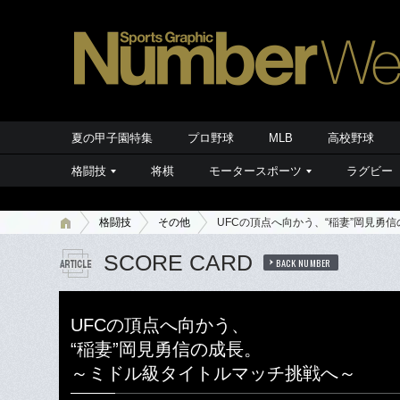
夏の甲子園特集
プロ野球
MLB
高校野球
格闘技
将棋
モータースポーツ
ラグビー
格闘技
その他
UFCの頂点へ向かう、“稲妻”岡見勇
SCORE CARD
BACK NUMBER
UFCの頂点へ向かう、
“稲妻”岡見勇信の成長。
～ミドル級タイトルマッチ挑戦へ～