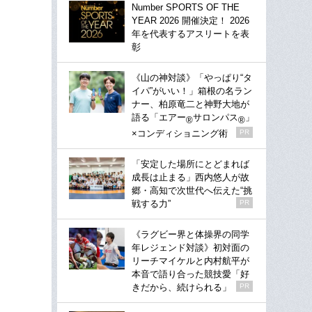
Number SPORTS OF THE
YEAR 2026 開催決定！ 2026
年を代表するアスリートを表
彰
《山の神対談》「やっぱり“タ
イパ”がいい！」箱根の名ラン
ナー、柏原竜二と神野大地が
語る「エアー
サロンパス
」
®
®
×コンディショニング術
PR
「安定した場所にとどまれば
成長は止まる」西内悠人が故
郷・高知で次世代へ伝えた“挑
戦する力”
PR
《ラグビー界と体操界の同学
年レジェンド対談》初対面の
リーチマイケルと内村航平が
本音で語り合った競技愛「好
きだから、続けられる」
PR