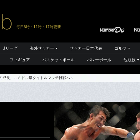
毎日6時・11時・17時更新
Jリーグ
海外サッカー
サッカー日本代表
ゴルフ
フィギュア
バスケットボール
バレーボール
他競技
信の成長。～ミドル級タイトルマッチ挑戦へ～