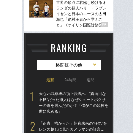
世界の頂点に君臨し続けるオ
ランダの超人ハリー・ラブレ
イセンと日本のエースの太田
海也「絶対王者から学ぶこ
と」《ケイリン国際対談②》
PR
RANKING
格闘技その他
最新
24時間
週間
天心vs武尊級の頂上決戦へ…“真面目な
「
不良”だった海人はなぜシュートボクサ
ラァ
ーの道を選んだのか？「僕がこの競技を
グ合
世に広める」
はヤ
「正直、怖かった」朝倉未来の“狂気”を
佐
レンズ越しに見たカメラマンの証言…
ろ」