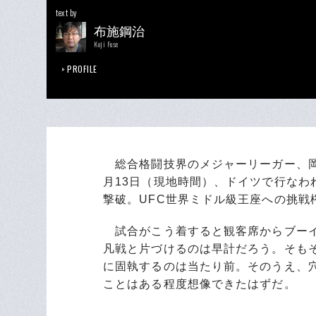
text by
布施鋼治
Koji Fuse
PROFILE
総合格闘技界のメジャーリーガー、岡見
月13日（現地時間）、ドイツで行なわれ
撃破。UFC世界ミドル級王座への挑戦
試合がこう着すると観客席からブーイ
凡戦と片づけるのは早計だろう。そも
に固執するのは当たり前。そのうえ、
ことはある程度想像できたはずだ。