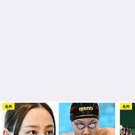
名作
名作