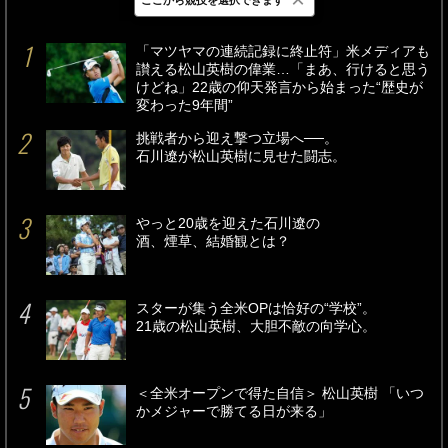
最新
24時間
週間
「マツヤマの連続記録に終止符」米メディアも
讃える松山英樹の偉業…「まあ、行けると思う
けどね」22歳の仰天発言から始まった“歴史が
変わった9年間”
挑戦者から迎え撃つ立場へ──。
石川遼が松山英樹に見せた闘志。
やっと20歳を迎えた石川遼の
酒、煙草、結婚観とは？
スターが集う全米OPは恰好の“学校”。
21歳の松山英樹、大胆不敵の向学心。
＜全米オープンで得た自信＞ 松山英樹 「いつ
かメジャーで勝てる日が来る」