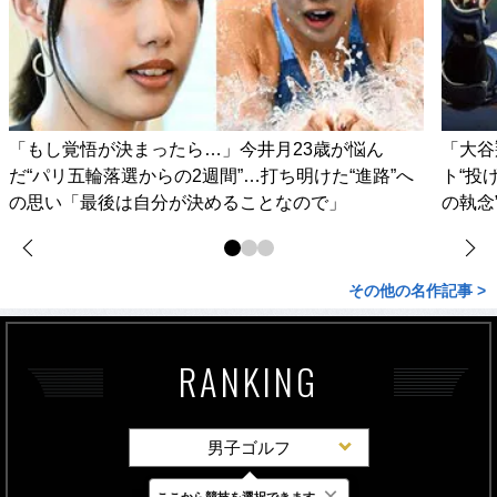
「もし覚悟が決まったら…」今井月23歳が悩ん
「大谷
だ“パリ五輪落選からの2週間”…打ち明けた“進路”へ
ト“投
の思い「最後は自分が決めることなので」
の執念
その他の名作記事 >
RANKING
男子ゴルフ
×
ここから競技を選択できます