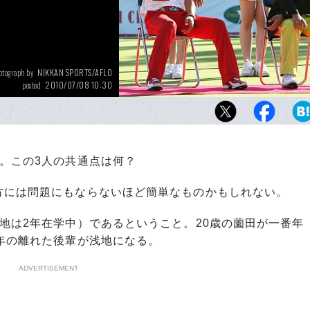
NIKKAN SPORTS/AFLO
otograph by
2010/07/08 10:30
posted
。この3人の共通点は何？
には問題にもならないほど簡単なものかもしれない。
地は2年在学中）であるということ。20歳の薗田が一番年
年の離れた後輩が浅地になる。
ADVERTISEMENT