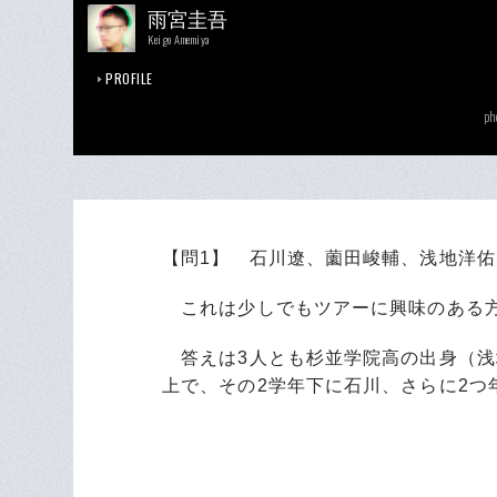
雨宮圭吾
Keigo Amemiya
PROFILE
ph
【問1】 石川遼、薗田峻輔、浅地洋佑
これは少しでもツアーに興味のある方
答えは3人とも杉並学院高の出身（浅
上で、その2学年下に石川、さらに2つ