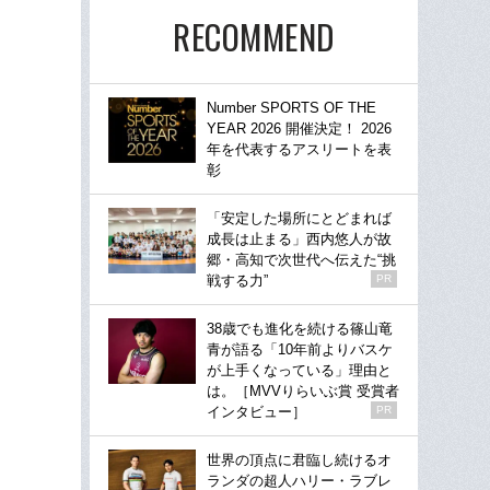
RECOMMEND
Number SPORTS OF THE
YEAR 2026 開催決定！ 2026
年を代表するアスリートを表
彰
「安定した場所にとどまれば
成長は止まる」西内悠人が故
郷・高知で次世代へ伝えた“挑
戦する力”
PR
38歳でも進化を続ける篠山竜
青が語る「10年前よりバスケ
が上手くなっている」理由と
は。［MVVりらいぶ賞 受賞者
インタビュー］
PR
世界の頂点に君臨し続けるオ
ランダの超人ハリー・ラブレ