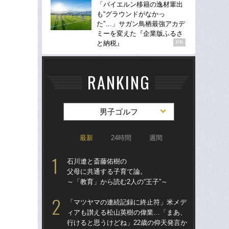
「バイエルン移籍の逸材輩出
も“グラウンドがなかっ
た”…」サガン鳥栖最強アカデ
ミーを変えた『企業版ふるさ
と納税』
PR
RANKING
男子ゴルフ
最新
24時間
週間
石川遼と斎藤佑樹の
「
父母に共通する子育て論。
ィ
～「教育」から読む2人の“王子”～
行け
ら始
「マツヤマの連続記録に終止符」米メデ
ィアも讃える松山英樹の偉業…「まあ、
「
行けると思うけどね」22歳の仰天発言か
否