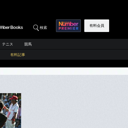
有料会員
検索
テニス
競馬
有料記事