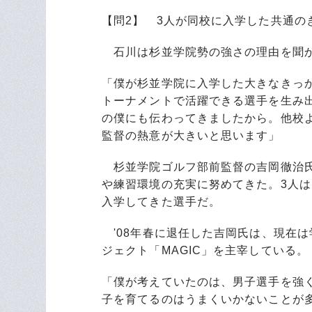
【問2】 3人が同校に入学した共通の
石川は杉並学院勢の強さの理由を聞か
「僕が杉並学院に入学した大きなきっ
トーナメントで活躍できる選手を生み
の僕にも伝わってきましたから。他校
監督の熱意が大きいと思います」
杉並学院ゴルフ部前監督の吉岡徹治氏
や練習環境の充実に努めてきた。3人
入学してきた選手だ。
'08年春に退任した吉岡氏は、現在
ジェクト「MAGIC」を主宰している。
「僕が考えていたのは、男子選手を強
子を育てるのはうまくいかないことが