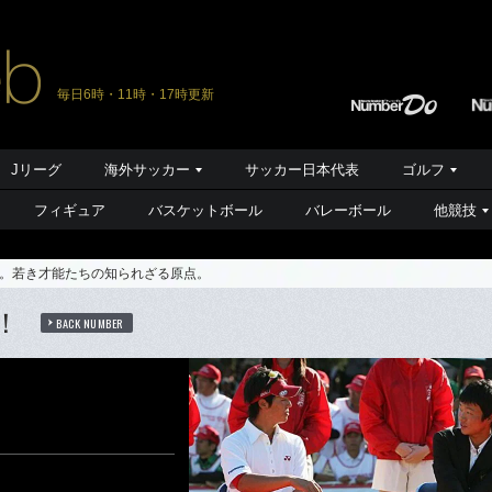
毎日6時・11時・17時更新
Jリーグ
海外サッカー
サッカー日本代表
ゴルフ
フィギュア
バスケットボール
バレーボール
他競技
。若き才能たちの知られざる原点。
着！
BACK NUMBER