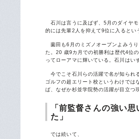
石川は言うに及ばず、5月のダイヤモ
的には先輩2人を抑えて9位に入るとい
薗田も6月のミズノオープンよみうり
た。20 歳9カ月での初勝利は歴代4
ってローアマに輝いている。石川はい
今でこそ石川らの活躍で名が知られる
ゴルフの超エリート校というわけでは
ば、なぜか杉並学院勢の活躍が目立つ
「前監督さんの強い思
た」
では続いて、