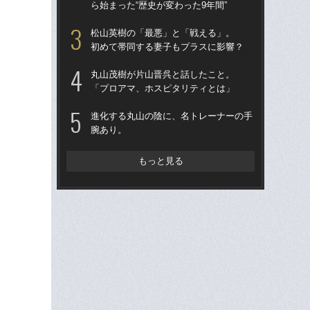
ら始まった“歴史が変わった9年間”
人が
の品
松山英樹の「最悪」と「戦える」。
初めて帯同する妻子もプラスに影響？
やっ
酒
丸山茂樹が片山晋呉と話したこと。
「プロアマ、ホスピタリティとは」
石
父
進化する丸山の陰に、名トレーナーの手
～「
腕あり。
松
初
もっと見る