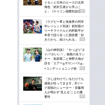
イセンと日本のエースの太田
海也「絶対王者から学ぶこ
と」《ケイリン国際対談②》
PR
《ラグビー界と体操界の同学
年レジェンド対談》初対面の
リーチマイケルと内村航平が
本音で語り合った競技愛「好
きだから、続けられる」
PR
《山の神対談》「やっぱり“タ
イパ”がいい！」箱根の名ラン
ナー、柏原竜二と神野大地が
語る「エアー
サロンパス
」
®
®
×コンディショニング術
PR
「少しぼやけているだけでも
感覚が狂ってきます」Bリー
グ屈指のシューター・安藤周
人が明かす“見える”ことの重
要性
PR