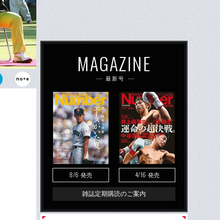
MAGAZINE
最新号
8/6
4/16
発売
発売
雑誌定期購読のご案内