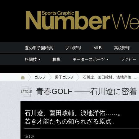
夏の甲子園特集
プロ野球
MLB
高校野球
格闘技
将棋
モータースポーツ
ラグビー
ゴルフ
男子ゴルフ
石川遼、薗田峻輔、浅地洋佑……
青春GOLF ――石川遼に密
石川遼、薗田峻輔、浅地洋佑……。
若き才能たちの知られざる原点。
text by