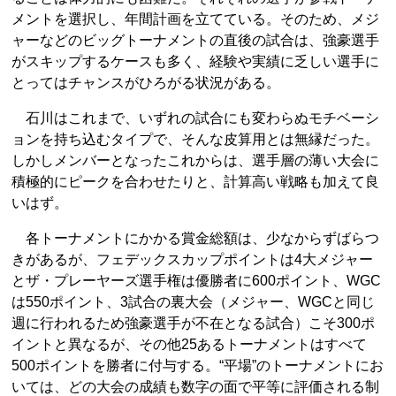
メントを選択し、年間計画を立てている。そのため、メジ
ャーなどのビッグトーナメントの直後の試合は、強豪選手
がスキップするケースも多く、経験や実績に乏しい選手に
とってはチャンスがひろがる状況がある。
石川はこれまで、いずれの試合にも変わらぬモチベーシ
ョンを持ち込むタイプで、そんな皮算用とは無縁だった。
しかしメンバーとなったこれからは、選手層の薄い大会に
積極的にピークを合わせたりと、計算高い戦略も加えて良
いはず。
各トーナメントにかかる賞金総額は、少なからずばらつ
きがあるが、フェデックスカップポイントは4大メジャー
とザ・プレーヤーズ選手権は優勝者に600ポイント、WGC
は550ポイント、3試合の裏大会（メジャー、WGCと同じ
週に行われるため強豪選手が不在となる試合）こそ300ポ
イントと異なるが、その他25あるトーナメントはすべて
500ポイントを勝者に付与する。“平場”のトーナメントにお
いては、どの大会の成績も数字の面で平等に評価される制