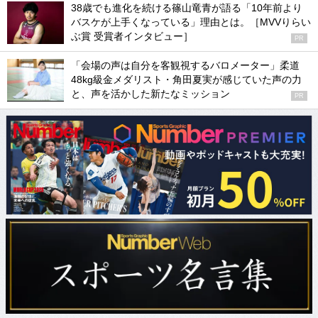
38歳でも進化を続ける篠山竜青が語る「10年前より
バスケが上手くなっている」理由とは。［MVVりらい
ぶ賞 受賞者インタビュー］
PR
「会場の声は自分を客観視するバロメーター」柔道
48kg級金メダリスト・角田夏実が感じていた声の力
と、声を活かした新たなミッション
PR