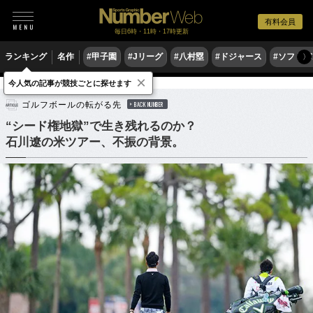
有料会員
毎日6時・11時・17時更新
ランキング
名作
#甲子園
#Jリーグ
#八村塁
#ドジャース
#ソフトバ
〉
×
今人気の記事が競技ごとに探せます
ゴルフ
男子ゴルフ
ゴルフボールの転がる先
BACK NUMBER
“シード権地獄”で生き残れるのか？
石川遼の米ツアー、不振の背景。