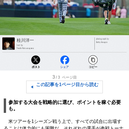
photograph by
桂川洋一
Getty Images
text by
Yoichi Katsuragawa
ポスト
シェア
コピー
3
/3
ページ目
この記事を1ページ目から読む
参加する大会を戦略的に選び、ポイントを稼ぐ必要
も。
米ツアーを1シーズン戦う上で、すべての試合に出場す
ることは体力的にも困難だ。それぞれの選手が参戦トーナ