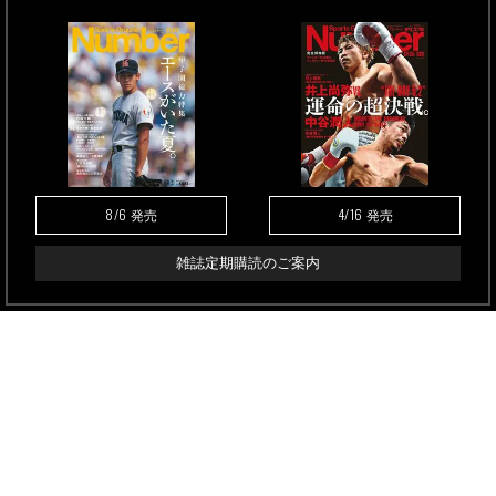
8/6
4/16
発売
発売
雑誌定期購読のご案内