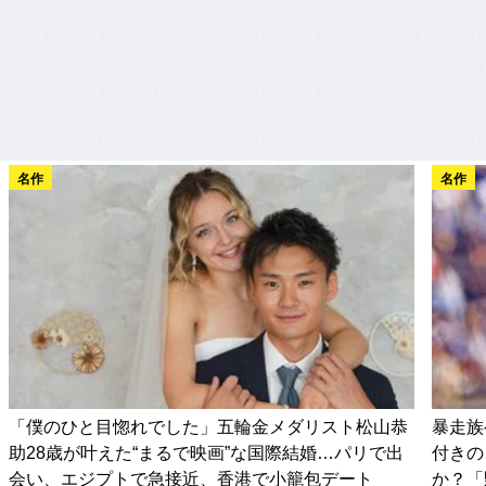
名作
名作
「僕のひと目惚れでした」五輪金メダリスト松山恭
暴走族
助28歳が叶えた“まるで映画”な国際結婚…パリで出
付きの
会い、エジプトで急接近、香港で小籠包デート
か？「