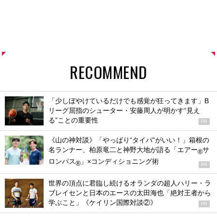
RECOMMEND
「少しぼやけているだけでも感覚が狂ってきます」B
リーグ屈指のシューター・安藤周人が明かす“見え
る”ことの重要性
PR
《山の神対談》「やっぱり“タイパ”がいい！」箱根の
名ランナー、柏原竜二と神野大地が語る「エアー
サ
®
ロンパス
」×コンディショニング術
®
PR
世界の頂点に君臨し続けるオランダの超人ハリー・ラ
ブレイセンと日本のエースの太田海也「絶対王者から
学ぶこと」《ケイリン国際対談②》
PR