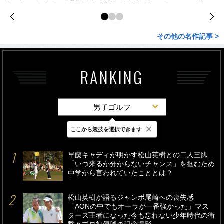
その他の名作記事 >
RANKING
男子ゴルフ
×
ここから競技を選択できます
最新
24時間
週間
早藤キャディが明かす松山英樹との二人三脚…
「いつ来るか分からないチャンス」を掴むため
中学から言われていたこととは？
松山英樹が語るジャンボ尾崎への喪失感
「AONの中でもオーラが一番強かった」マス
ターズ王者になった今も忘れない少年時代の衝