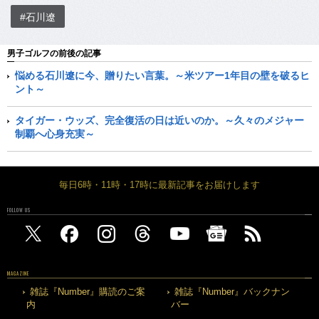
#石川遼
男子ゴルフの前後の記事
悩める石川遼に今、贈りたい言葉。～米ツアー1年目の壁を破るヒ
ント～
タイガー・ウッズ、完全復活の日は近いのか。～久々のメジャー
制覇へ心身充実～
毎日6時・11時・17時に最新記事をお届けします
FOLLOW US
MAGAZINE
雑誌『Number』購読のご案
雑誌『Number』バックナン
内
バー