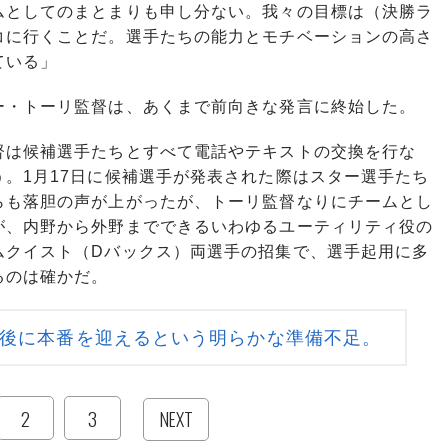
ムとしてのまとまりも申し分ない。我々の目標は（決勝ラ
コに行くことだ。選手たちの能力とモチベーションの高さ
ている」
・トーリ監督は、あくまで前向きな発言に終始した。
は候補選手たちとすべて電話やテキストの交換を行な
。1月17日に候補選手が発表された際はスター選手たち
らも落胆の声が上がったが、トーリ監督なりにチームとし
が、内野から外野までできるいわゆるユーティリティ役の
ムクイスト（Dバックス）両選手の招集で、選手起用に多
るのは確かだ。
日後に本番を迎えるという明らかな準備不足。
2
3
NEXT