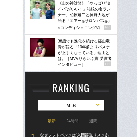
《山の神対談》「やっぱり“タ
イパ”がいい！」箱根の名ラン
ナー、柏原竜二と神野大地が
語る「エアー
サロンパス
」
®
®
×コンディショニング術
PR
38歳でも進化を続ける篠山竜
青が語る「10年前よりバスケ
が上手くなっている」理由と
は。［MVVりらいぶ賞 受賞者
インタビュー］
PR
RANKING
MLB
最新
24時間
週間
なぜソフトバンクは“入団辞退リスクあ
なぜ