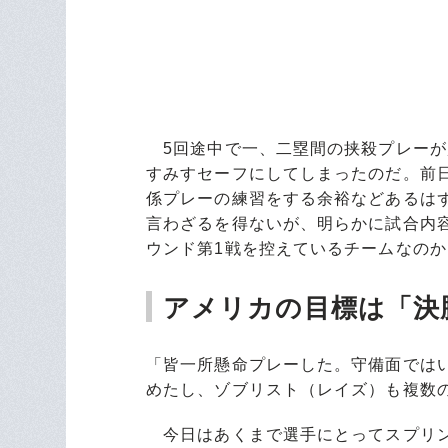
5回途中で一、二塁間の挟殺プレーが
すみすセーフにしてしまったのだ。前
係プレーの練習をする余裕などあるは
言わざるを得ないが、明らかに試合内容
ウンド第1戦を控えているチームなの
アメリカの目標は「決
「皆一所懸命プレーした。守備面では
めたし、ゾブリスト（レイズ）も複数
今日はあくまで選手にとってスプリン