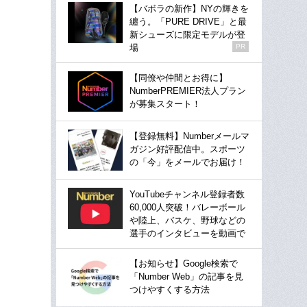
【バボラの新作】NYの輝きを
纏う。「PURE DRIVE」と最
新シューズに限定モデルが登
場
PR
【同僚や仲間とお得に】
NumberPREMIER法人プラン
が募集スタート！
【登録無料】Numberメールマ
ガジン好評配信中。スポーツ
の「今」をメールでお届け！
YouTubeチャンネル登録者数
60,000人突破！バレーボール
や陸上、バスケ、野球などの
選手のインタビューを動画で
【お知らせ】Google検索で
「Number Web」の記事を見
つけやすくする方法