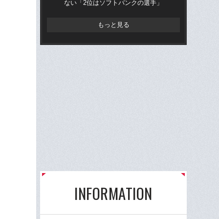
ない「2位はソフトバンクの選手」
俸9
もっと見る
INFORMATION