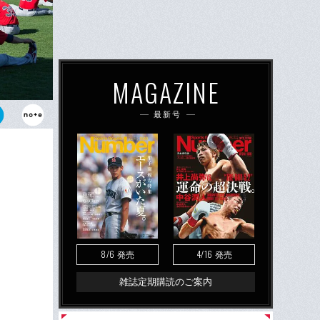
MAGAZINE
最新号
の練習試合前
、3度目の正直
8/6
4/16
発売
発売
雑誌定期購読のご案内