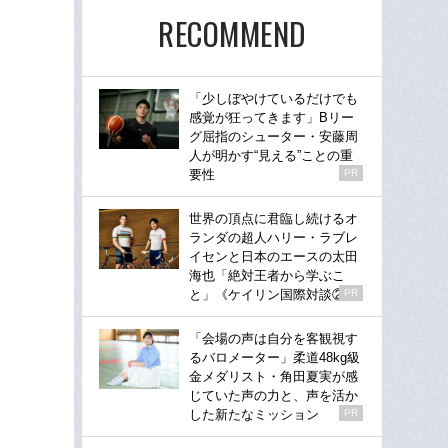
RECOMMEND
「少しぼやけているだけでも
感覚が狂ってきます」Bリー
グ屈指のシューター・安藤周
人が明かす“見える”ことの重
要性
PR
世界の頂点に君臨し続けるオ
ランダの超人ハリー・ラブレ
イセンと日本のエースの太田
海也「絶対王者から学ぶこ
と」《ケイリン国際対談②》
PR
「会場の声は自分を客観視す
るバロメーター」柔道48kg級
金メダリスト・角田夏実が感
じていた声の力と、声を活か
した新たなミッション
PR