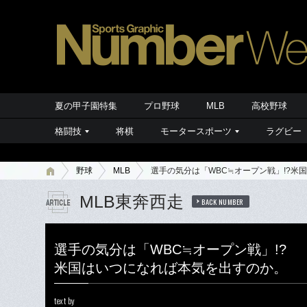
夏の甲子園特集
プロ野球
MLB
高校野球
格闘技
将棋
モータースポーツ
ラグビー
野球
MLB
選手の気分は「WBC≒オープン戦」!?米
MLB東奔西走
BACK NUMBER
選手の気分は「WBC≒オープン戦」!?
米国はいつになれば本気を出すのか。
text by