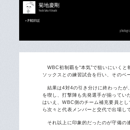
菊地慶剛
Yoshitaka Kikuchi
PROFILE
photogr
WBC初制覇を“本気”で狙いにいくと
ソックスとの練習試合を行い、そのベ
結果は4対4の引き分けに終わったが、
を喫し、打撃陣も先発選手が揃っていた
はいえ、WBC側のチーム補充要員とし
ら次々と代表メンバーと交代で出場し
それ以上に印象的だったのが守備の