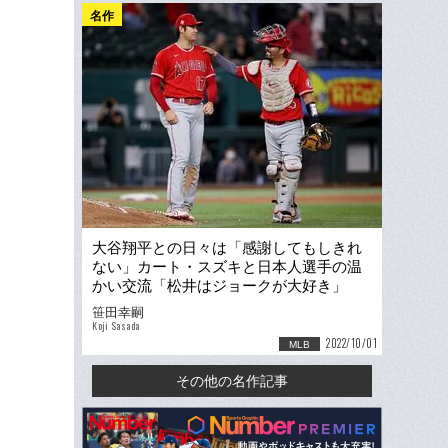
名作
大谷翔平との日々は「感謝してもしきれ
ない」カート・スズキと日本人選手の温
かい交流「松井はジョークが大好き」
「同じ鈴木で嬉しいよ」
笹田幸嗣
Koji Sasada
2022/10/01
MLB
その他の名作記事