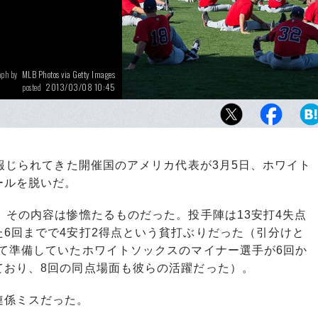
MLB Photos via Getty Images
aph by
2013/03/08 10:45
posted
3月6日に行なわれたコロラド・ロッキーズと
の“Team USA”。野球宗主国としての意地を
で見せてくれるのか？
報じられてきた開催国のアメリカ代表が3月5日、ホワイト
ールを脱いだ。
その内容は惨憺たるものだった。投手陣は13安打4失点
6回までで4安打2得点という貧打ぶりだった（引分けと
て準備していたホワイトソックスのマイナー選手が6回か
ており、8回の同点場面も彼らの活躍だった）。
連係ミスだった。