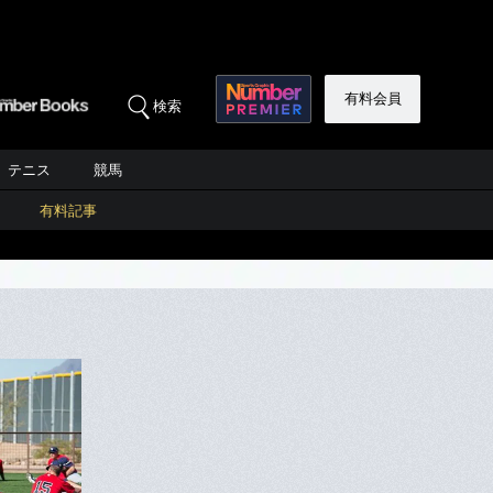
有料会員
検索
テニス
競馬
有料記事