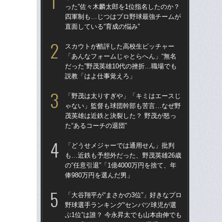
った”佐々木麟太郎を1位指名したのか？
った
四軍制も…じつはプロ野球最強チームが
四
直面している“育成の悩み”
直面
スカウトが酷評した高校生ピッチャー
ス
「あんなフォームじゃとらへん」“無名
「あ
だった”野茂英雄10代の挫折…職場でも
だっ
説教「はよ仕事覚えろ」
説
「野茂は太りすぎや」「キミはエースじ
「
ゃない」監督も球団幹部も苦言…なぜ野
ゃ
茂英雄は近鉄と決裂した？ 野茂が怒っ
茂英
た“あるコーチの退団”
た“
「どうせメジャーでは通用せん」批判
「
も…近鉄も予想外だった、野茂英雄26歳
ッ
の“任意引退”「1億4000万円を捨て、年
は黒
俸980万円を選んだ男」
平
「大谷翔平が“まさかの3位”」好きなプロ
「
野球選手ランキング“センバツ球児が選
も…
ぶ1位”は誰？ 今永昇太でも山本由伸でも
の“