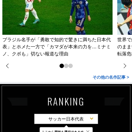
ブラジル名手が「勇敢で知的で驚きに満ちた日本代
世界で
表」とホメた一方で「カマダが本来の力を…ミナミ
のまま
ノ、クボも」切ない報道な理由
転落危
その他の名作記事 >
RANKING
サッカー日本代表
×
ここから競技を選択できます