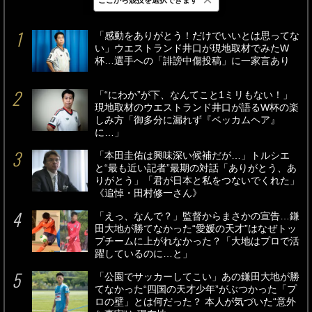
最新
24時間
週間
「感動をありがとう！だけでいいとは思ってな
い」ウエストランド井口が現地取材でみたW
杯…選手への「誹謗中傷投稿」に一家言あり
「“にわか”が下、なんてこと1ミリもない！」
現地取材のウエストランド井口が語るW杯の楽
しみ方「御多分に漏れず『ベッカムヘア』
に…」
「本田圭佑は興味深い候補だが…」トルシエ
と“最も近い記者”最期の対話「ありがとう、あ
りがとう」「君が日本と私をつないでくれた」
《追悼・田村修一さん》
「えっ、なんで？」監督からまさかの宣告…鎌
田大地が勝てなかった“愛媛の天才”はなぜトッ
プチームに上がれなかった？「大地はプロで活
躍しているのに…と」
「公園でサッカーしてこい」あの鎌田大地が勝
てなかった“四国の天才少年”がぶつかった「プ
ロの壁」とは何だった？ 本人が気づいた“意外