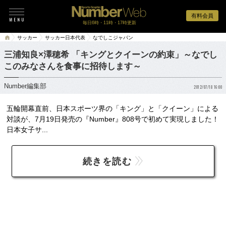
有料会員
毎日6時・11時・17時更新
サッカー
サッカー日本代表
なでしこジャパン
三浦知良×澤穂希 「キングとクイーンの約束」～なでし
このみなさんを食事に招待します～
Number編集部
2012/07/18 16:00
五輪開幕直前、日本スポーツ界の「キング」と「クイーン」による
対談が、7月19日発売の『Number』808号で初めて実現しました！
日本女子サ...
続きを読む