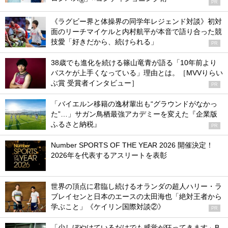
®
PR
《ラグビー界と体操界の同学年レジェンド対談》初対
面のリーチマイケルと内村航平が本音で語り合った競
技愛「好きだから、続けられる」
PR
38歳でも進化を続ける篠山竜青が語る「10年前より
バスケが上手くなっている」理由とは。［MVVりらい
ぶ賞 受賞者インタビュー］
PR
「バイエルン移籍の逸材輩出も“グラウンドがなかっ
た”…」サガン鳥栖最強アカデミーを変えた『企業版
ふるさと納税』
PR
Number SPORTS OF THE YEAR 2026 開催決定！
2026年を代表するアスリートを表彰
世界の頂点に君臨し続けるオランダの超人ハリー・ラ
ブレイセンと日本のエースの太田海也「絶対王者から
学ぶこと」《ケイリン国際対談②》
PR
「少しぼやけているだけでも感覚が狂ってきます」B