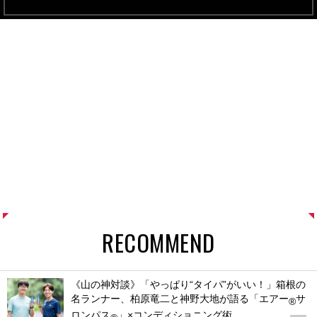
RECOMMEND
《山の神対談》「やっぱり“タイパ”がいい！」箱根の
名ランナー、柏原竜二と神野大地が語る「エアー
サ
®
ロンパス
」×コンディショニング術