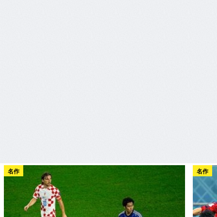
名作
名作