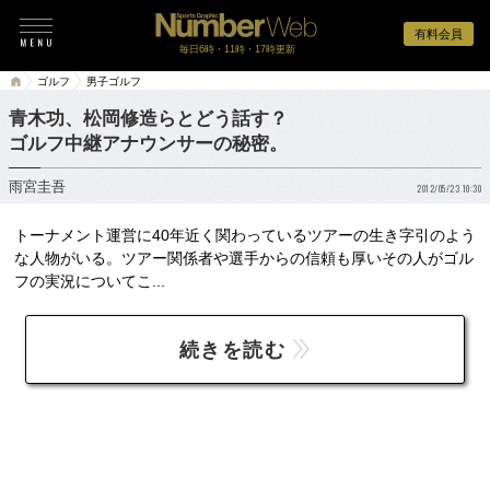
有料会員
毎日6時・11時・17時更新
ゴルフ
男子ゴルフ
青木功、松岡修造らとどう話す？
ゴルフ中継アナウンサーの秘密。
雨宮圭吾
2012/05/23 10:30
トーナメント運営に40年近く関わっているツアーの生き字引のよう
な人物がいる。ツアー関係者や選手からの信頼も厚いその人がゴル
フの実況についてこ...
続きを読む