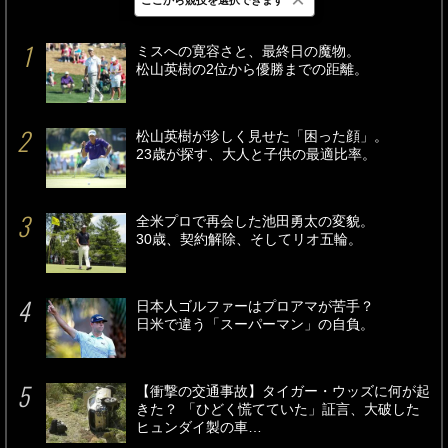
最新
24時間
週間
ミスへの寛容さと、最終日の魔物。
松山英樹の2位から優勝までの距離。
松山英樹が珍しく見せた「困った顔」。
23歳が探す、大人と子供の最適比率。
全米プロで再会した池田勇太の変貌。
30歳、契約解除、そしてリオ五輪。
日本人ゴルファーはプロアマが苦手？
日米で違う「スーパーマン」の自負。
【衝撃の交通事故】タイガー・ウッズに何が起
きた？ 「ひどく慌てていた」証言、大破した
ヒュンダイ製の車…