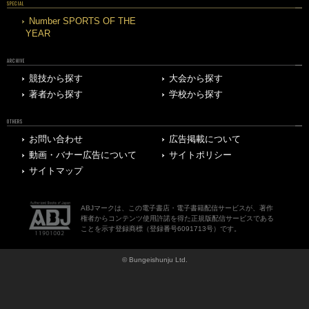
SPECIAL
Number SPORTS OF THE
YEAR
ARCHIVE
競技から探す
大会から探す
著者から探す
学校から探す
OTHERS
お問い合わせ
広告掲載について
動画・バナー広告について
サイトポリシー
サイトマップ
ABJマークは、この電子書店・電子書籍配信サービスが、著作
権者からコンテンツ使用許諾を得た正規版配信サービスである
ことを示す登録商標（登録番号6091713号）です。
© Bungeishunju Ltd.