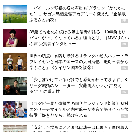
「バイエルン移籍の逸材輩出も“グラウンドがなかっ
た”…」サガン鳥栖最強アカデミーを変えた『企業版
ふるさと納税』
PR
38歳でも進化を続ける篠山竜青が語る「10年前より
バスケが上手くなっている」理由とは。［MVVりらい
ぶ賞 受賞者インタビュー］
PR
世界の頂点に君臨し続けるオランダの超人ハリー・ラ
ブレイセンと日本のエースの太田海也「絶対王者から
学ぶこと」《ケイリン国際対談②》
PR
「少しぼやけているだけでも感覚が狂ってきます」B
リーグ屈指のシューター・安藤周人が明かす“見え
る”ことの重要性
PR
《ラグビー界と体操界の同学年レジェンド対談》初対
面のリーチマイケルと内村航平が本音で語り合った競
技愛「好きだから、続けられる」
PR
「安定した場所にとどまれば成長は止まる」西内悠人