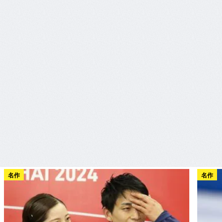
名作
名作