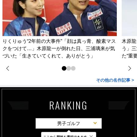
りくりゅう“2年前の大事件”「顔は真っ青、酸素マス
木原龍
クをつけて…」木原龍一が倒れた日、三浦璃来が気
う」三
づいた「生きていてくれて、ありがとう」
た“重
その他の名作記事 >
RANKING
男子ゴルフ
×
ここから競技を選択できます