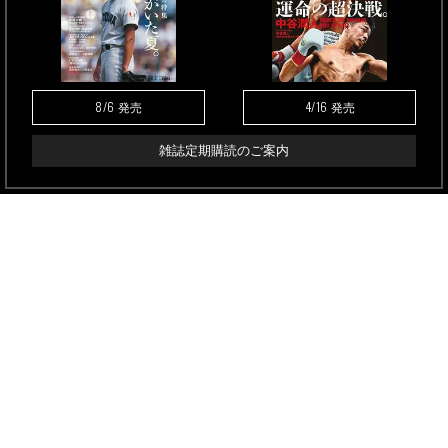
8/6
4/16
発売
発売
雑誌定期購読のご案内