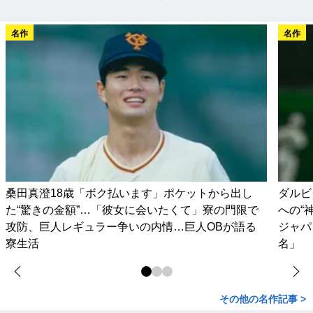
名作
名作
桑田真澄18歳「ボク払います」ポケットから出し
ダルビ
た“驚きの金額”…「彼女に会いたくて」寮の門限で
への“
攻防、巨人レギュラー争いの内情…巨人OBが語る
ジャパ
寮生活
名」
その他の名作記事 >