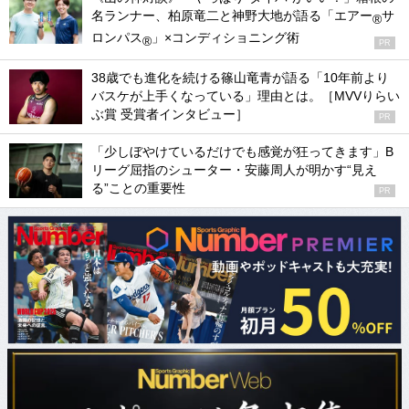
名ランナー、柏原竜二と神野大地が語る「エアー
サ
®
ロンパス
」×コンディショニング術
®
PR
38歳でも進化を続ける篠山竜青が語る「10年前より
バスケが上手くなっている」理由とは。［MVVりらい
ぶ賞 受賞者インタビュー］
PR
「少しぼやけているだけでも感覚が狂ってきます」B
リーグ屈指のシューター・安藤周人が明かす“見え
る”ことの重要性
PR