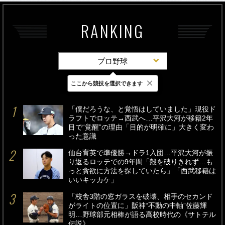
RANKING
プロ野球
×
ここから競技を選択できます
最新
24時間
週間
「僕だろうな、と覚悟はしていました」現役ド
ラフトでロッテ→西武へ…平沢大河が移籍2年
目で“覚醒”の理由「目的が明確に」大きく変わ
った意識
仙台育英で準優勝→ドラ1入団…平沢大河が振
り返るロッテでの9年間「殻を破りきれず…も
っと貪欲に方法を探していたら」「西武移籍は
いいキッカケ」
「校舎3階の窓ガラスを破壊、相手のセカンド
がライトの位置に」阪神“不動の中軸”佐藤輝
明…野球部元相棒が語る高校時代の《サトテル
伝説》