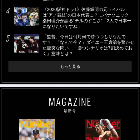
《2020阪神ドラ1》佐藤輝明の元ライバル
は“アノ競技”の日本代表に？…パナソニック・
桑田理介が語る“テルのすごさ”「2人で日本一
になりたいですね」
「監督、今日は何対何で勝つつもりなんで
す？」「なんで今？」ダイエー王貞治を驚かせ
た唐突な問い…「勝つシナリオは7割決めてお
く」意味とは？
もっと見る
MAGAZINE
最新号