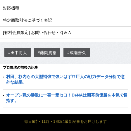
対応機種
特定商取引法に基づく表記
[有料会員限定] お問い合わせ・Ｑ＆Ａ
#田中将大
#藤岡貴裕
#成瀬善久
プロ野球の前後の記事
村田、杉内らの大型補強で強いはず!?巨人の戦力データ分析で意
外な結果。
オープン戦の勝敗に一喜一憂セヨ！DeNAは開幕前優勝を本気で目
指す。
毎日6時・11時・17時に最新記事をお届けします