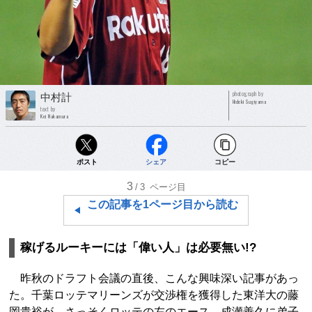
photograph by
中村計
Hideki Sugiyama
text by
Kei Nakamura
ポスト
シェア
コピー
3
/3
ページ目
この記事を1ページ目から読む
稼げるルーキーには「偉い人」は必要無い!?
昨秋のドラフト会議の直後、こんな興味深い記事があっ
た。千葉ロッテマリーンズが交渉権を獲得した東洋大の藤
岡貴裕が、さっそくロッテの左のエース、成瀬善久に弟子