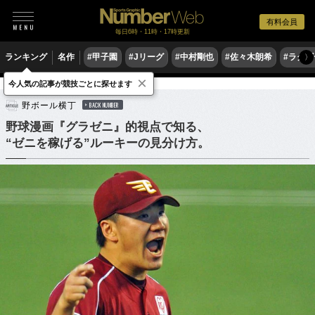
有料会員
毎日6時・11時・17時更新
ランキング
名作
#甲子園
#Jリーグ
#中村剛也
#佐々木朗希
#ラグ
〉
×
今人気の記事が競技ごとに探せます
野球
プロ野球
野ボール横丁
BACK NUMBER
野球漫画『グラゼニ』的視点で知る、
“ゼニを稼げる”ルーキーの見分け方。