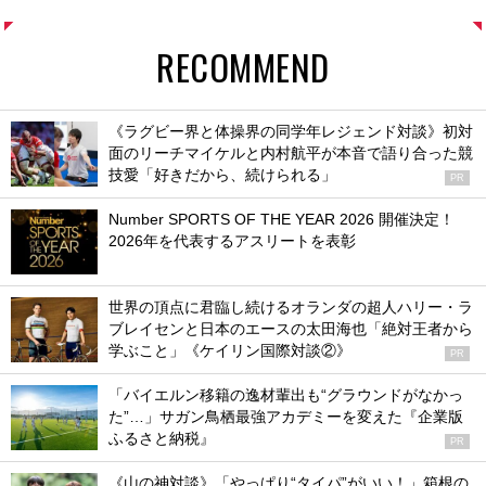
RECOMMEND
《ラグビー界と体操界の同学年レジェンド対談》初対
面のリーチマイケルと内村航平が本音で語り合った競
技愛「好きだから、続けられる」
PR
Number SPORTS OF THE YEAR 2026 開催決定！
2026年を代表するアスリートを表彰
世界の頂点に君臨し続けるオランダの超人ハリー・ラ
ブレイセンと日本のエースの太田海也「絶対王者から
学ぶこと」《ケイリン国際対談②》
PR
「バイエルン移籍の逸材輩出も“グラウンドがなかっ
た”…」サガン鳥栖最強アカデミーを変えた『企業版
ふるさと納税』
PR
《山の神対談》「やっぱり“タイパ”がいい！」箱根の