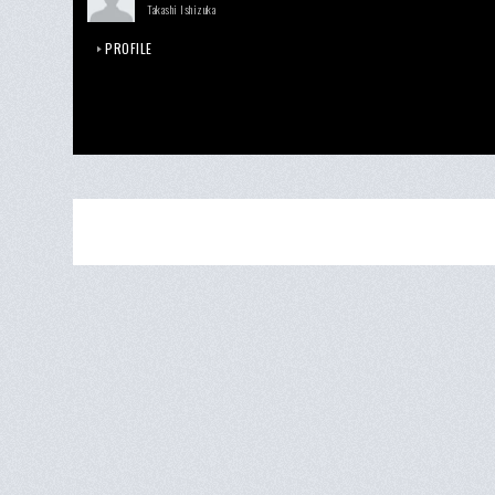
Takashi Ishizuka
PROFILE