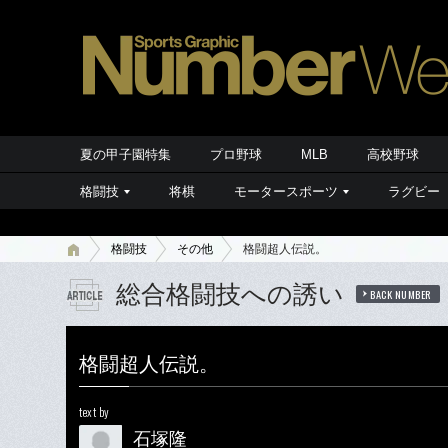
夏の甲子園特集
プロ野球
MLB
高校野球
格闘技
将棋
モータースポーツ
ラグビー
格闘技
その他
格闘超人伝説。
総合格闘技への誘い
BACK NUMBER
格闘超人伝説。
text by
石塚隆