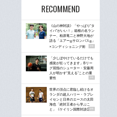
RECOMMEND
《山の神対談》「やっぱり“タ
イパ”がいい！」箱根の名ラン
ナー、柏原竜二と神野大地が
語る「エアー
サロンパス
」
®
®
×コンディショニング術
PR
「少しぼやけているだけでも
感覚が狂ってきます」Bリー
グ屈指のシューター・安藤周
人が明かす“見える”ことの重
要性
PR
世界の頂点に君臨し続けるオ
ランダの超人ハリー・ラブレ
イセンと日本のエースの太田
海也「絶対王者から学ぶこ
と」《ケイリン国際対談②》
PR