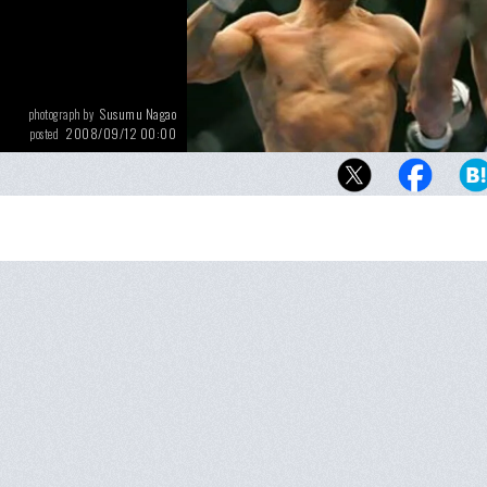
Susumu Nagao
photograph by
2008/09/12 00:00
posted