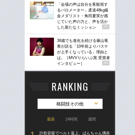
「会場の声は自分を客観視す
るバロメーター」柔道48kg級
金メダリスト・角田夏実が感
じていた声の力と、声を活か
した新たなミッション
PR
38歳でも進化を続ける篠山竜
青が語る「10年前よりバスケ
が上手くなっている」理由と
は。［MVVりらいぶ賞 受賞者
インタビュー］
PR
RANKING
格闘技その他
最新
24時間
週間
詐欺容疑でベルト返上、ぱんちゃん璃奈
詐