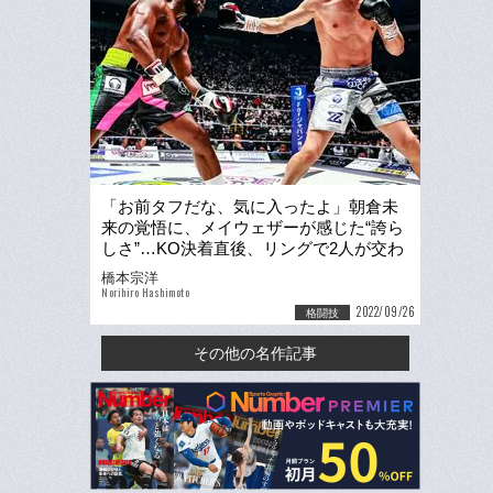
「お前タフだな、気に入ったよ」朝倉未
来の覚悟に、メイウェザーが感じた“誇ら
しさ”…KO決着直後、リングで2人が交わ
した言葉
橋本宗洋
Norihiro Hashimoto
2022/09/26
格闘技
その他の名作記事