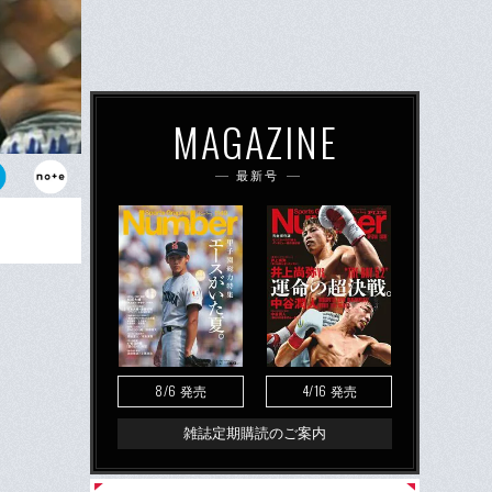
MAGAZINE
最新号
8/6
4/16
発売
発売
雑誌定期購読のご案内