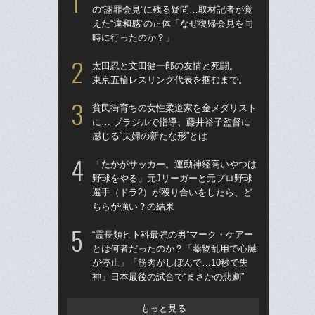
の“謝罪会見”に残る疑問…取材記者が覚
の“
えた“違和感”の正体「なぜ復帰会見を同
えた
時に行ったのか？」
時
太田忍と文田健一郎の友情と死闘。
「
東京五輪レスリング代表を掴むまで。
ラァ
グ合
貧民街育ちの女性柔道家を金メダリスト
はヤ
に… ブラジルで指導、藤井裕子監督に
感じる“夫婦の新たな形”とは
佐
ろ」
「たかがサッカー。運動神経高いやつは
パ
野球をやる」元Jリーガーと元プロ野球
ッ」
選手（ドラ2）が殴り合いをしたら、ど
ちらが強い？の結果
最
合
“霊長類ヒト科最強の男”マーク・ケアー
一枚
とは何者だったのか？「薬物乱用で心臓
狩り
が停止」「筋肉がしぼんで…10秒で失
神」日本最後の試合で“まさかの悲劇”
「
カメ
実”
もっと見る