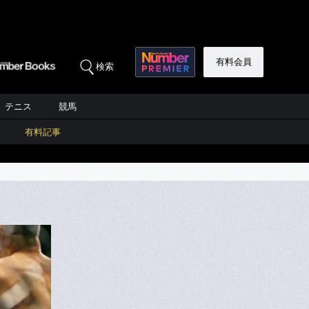
有料会員
検索
テニス
競馬
有料記事