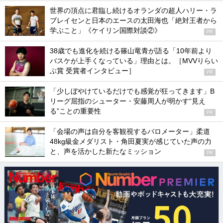
世界の頂点に君臨し続けるオランダの超人ハリー・ラ
ブレイセンと日本のエースの太田海也「絶対王者から
学ぶこと」《ケイリン国際対談②》
PR
38歳でも進化を続ける篠山竜青が語る「10年前より
バスケが上手くなっている」理由とは。［MVVりらい
ぶ賞 受賞者インタビュー］
PR
「少しぼやけているだけでも感覚が狂ってきます」B
リーグ屈指のシューター・安藤周人が明かす“見え
る”ことの重要性
PR
「会場の声は自分を客観視するバロメーター」柔道
48kg級金メダリスト・角田夏実が感じていた声の力
と、声を活かした新たなミッション
PR