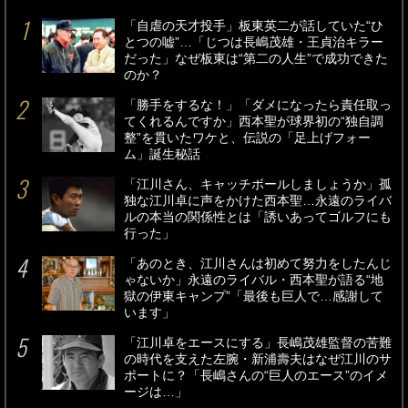
「自虐の天才投手」板東英二が話していた“ひ
とつの嘘”…「じつは長嶋茂雄・王貞治キラー
だった」なぜ板東は“第二の人生”で成功できた
のか？
「勝手をするな！」「ダメになったら責任取っ
てくれるんですか」西本聖が球界初の“独自調
整”を貫いたワケと、伝説の「足上げフォー
ム」誕生秘話
「江川さん、キャッチボールしましょうか」孤
独な江川卓に声をかけた西本聖…永遠のライバ
ルの本当の関係性とは「誘いあってゴルフにも
行った」
「あのとき、江川さんは初めて努力をしたんじ
ゃないか」永遠のライバル・西本聖が語る“地
獄の伊東キャンプ”「最後も巨人で…感謝して
います」
「江川卓をエースにする」長嶋茂雄監督の苦難
の時代を支えた左腕・新浦壽夫はなぜ江川のサ
ポートに？「長嶋さんの“巨人のエース”のイメ
ージは…」