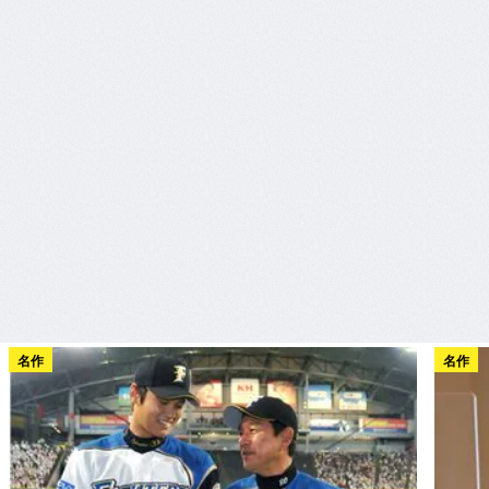
名作
名作