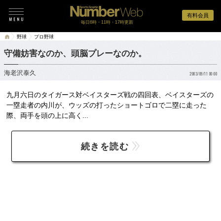
有料会員
毎日6時・11時・17時更新
野球
プロ野球
守備妨害なのか、頭脳プレーなのか。
海老沢泰久
2003/09/11 00:00
九月六日のタイガース対ベイスターズ戦の四回表、ベイスターズの
一塁走者の内川が、ウッズの打ったショートゴロで二塁に走った
際、両手を頭の上に高く...
続きを読む