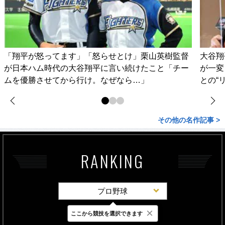
「翔平が怒ってます」「怒らせとけ」栗山英樹監督
大谷翔
が日本ハム時代の大谷翔平に言い続けたこと「チー
が一変
ムを優勝させてから行け。なぜなら…」
との“
その他の名作記事 >
RANKING
プロ野球
×
ここから競技を選択できます
最新
24時間
週間