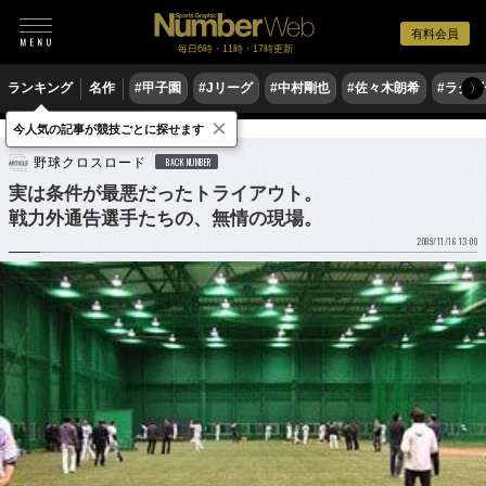
有料会員
毎日6時・11時・17時更新
ランキング
名作
#甲子園
#Jリーグ
#中村剛也
#佐々木朗希
#ラグ
〉
×
今人気の記事が競技ごとに探せます
野球
プロ野球
トライアウト
野球クロスロード
BACK NUMBER
実は条件が最悪だったトライアウト。
戦力外通告選手たちの、無情の現場。
2009/11/16 13:00