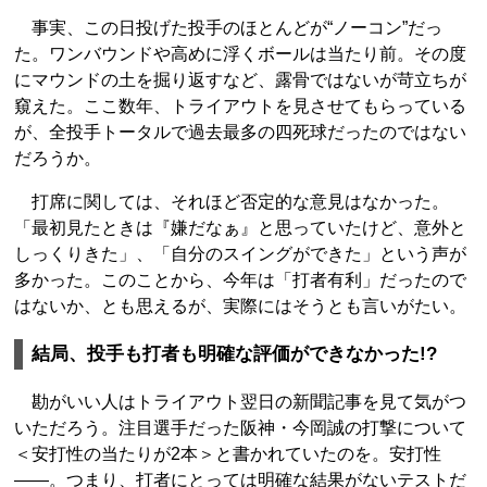
事実、この日投げた投手のほとんどが“ノーコン”だっ
た。ワンバウンドや高めに浮くボールは当たり前。その度
にマウンドの土を掘り返すなど、露骨ではないが苛立ちが
窺えた。ここ数年、トライアウトを見させてもらっている
が、全投手トータルで過去最多の四死球だったのではない
だろうか。
打席に関しては、それほど否定的な意見はなかった。
「最初見たときは『嫌だなぁ』と思っていたけど、意外と
しっくりきた」、「自分のスイングができた」という声が
多かった。このことから、今年は「打者有利」だったので
はないか、とも思えるが、実際にはそうとも言いがたい。
結局、投手も打者も明確な評価ができなかった!?
勘がいい人はトライアウト翌日の新聞記事を見て気がつ
いただろう。注目選手だった阪神・今岡誠の打撃について
＜安打性の当たりが2本＞と書かれていたのを。安打性
――。つまり、打者にとっては明確な結果がないテストだ