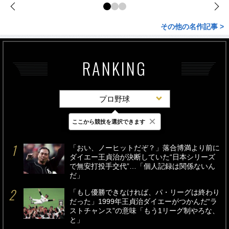
その他の名作記事 >
RANKING
プロ野球
×
ここから競技を選択できます
最新
24時間
週間
「おい、ノーヒットだぞ？」落合博満より前に
ダイエー王貞治が決断していた“日本シリーズ
で無安打投手交代”…「個人記録は関係ないん
だ」
「もし優勝できなければ、パ・リーグは終わり
だった」1999年王貞治ダイエーがつかんだ“ラ
ストチャンス”の意味「もう1リーグ制やろな、
と」