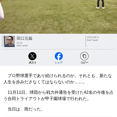
photograph by
田口元義
Genki Taguchi
text by
Genki Taguchi
ポスト
シェア
コピー
プロ野球選手であり続けられるのか。それとも、新たな
人生を歩みださなくてはならないのか……。
11月11日、球団から戦力外通告を受けた42名の今後を占
う合同トライアウトが甲子園球場で行われた。
当日は、雨だった。