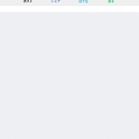
ポスト
シェア
はてな
送る