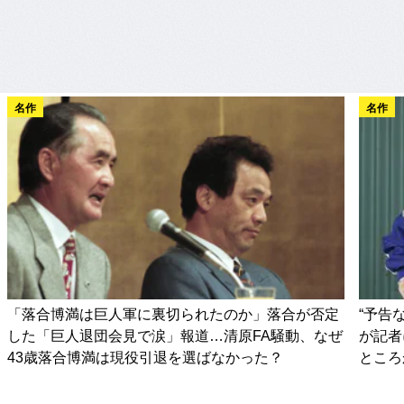
名作
名作
「落合博満は巨人軍に裏切られたのか」落合が否定
“予告
した「巨人退団会見で涙」報道…清原FA騒動、なぜ
が記者
43歳落合博満は現役引退を選ばなかった？
ところ