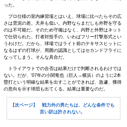
った。
プロ仕様の室内練習場とはいえ、球場に比べたらその広
さは雲泥の差。天井も低い。内野ならまだしも外野を守る
のは不可能だ。そのため守備はなく、内野と外野はネット
で仕切られた。打者対投手の、いわばフリー打撃形式とい
うわけだ。だから、球場ではライト前のテキサスヒットに
なるはずの打球が、周囲の認識としてはセカンドフライに
なってしまう。そんな具合だ。
トライアウトでの合否は結果だけで判断されるわけでは
ない。だが、'07年の小関竜也（巨人→横浜）のように2本
塁打という明確な結果を出すことができれば、急遽、獲得
の意向を示す球団も出てくる。結果は重要なのだ。
【次ページ】 戦力外の男たちは、どんな条件でも
言い訳は許されない。