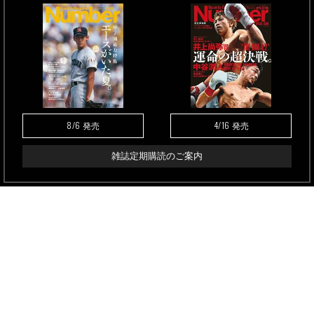
8/6
4/16
発売
発売
雑誌定期購読のご案内