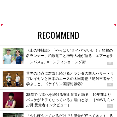
RECOMMEND
《山の神対談》「やっぱり“タイパ”がいい！」箱根の
名ランナー、柏原竜二と神野大地が語る「エアー
サ
®
ロンパス
」×コンディショニング術
®
PR
世界の頂点に君臨し続けるオランダの超人ハリー・ラ
ブレイセンと日本のエースの太田海也「絶対王者から
学ぶこと」《ケイリン国際対談②》
PR
38歳でも進化を続ける篠山竜青が語る「10年前より
バスケが上手くなっている」理由とは。［MVVりらい
ぶ賞 受賞者インタビュー］
PR
「少しぼやけているだけでも感覚が狂ってきます」B