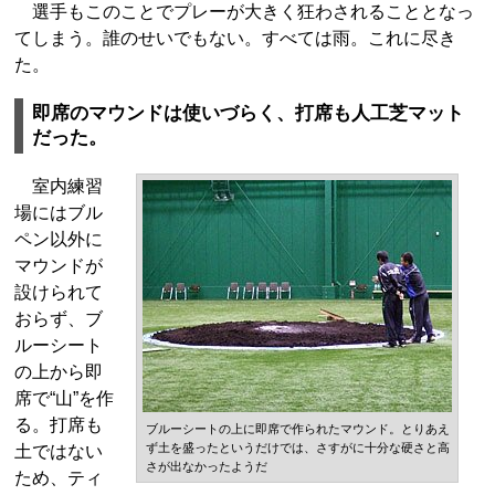
選手もこのことでプレーが大きく狂わされることとなっ
てしまう。誰のせいでもない。すべては雨。これに尽き
た。
即席のマウンドは使いづらく、打席も人工芝マット
だった。
室内練習
場にはブル
ペン以外に
マウンドが
設けられて
おらず、ブ
ルーシート
の上から即
席で“山”を作
る。打席も
ブルーシートの上に即席で作られたマウンド。とりあえ
ず土を盛ったというだけでは、さすがに十分な硬さと高
土ではない
さが出なかったようだ
ため、ティ