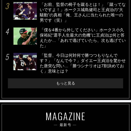
「お前、監督の椅子を蹴るとは！」「蹴ってな
いですよ！」ホークス城島健司と王貞治の“大
騒動”の真相「俺、王さんに当たられた唯一の
男です（笑）」
「僕を4番から外してください」ホークス小久
保裕紀“選手人生最大の危機”に王貞治は何と答
えたか…「あれで逃げていたら、次も逃げてい
た」
「監督、今日は何対何で勝つつもりなんで
す？」「なんで今？」ダイエー王貞治を驚かせ
た唐突な問い…「勝つシナリオは7割決めてお
く」意味とは？
もっと見る
MAGAZINE
最新号