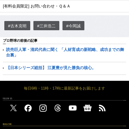
[有料会員限定] お問い合わせ・Ｑ＆Ａ
#古木克明
#三井浩二
#今岡誠
プロ野球の前後の記事
読売巨人軍・清武代表に聞く 「人材育成の新戦略、成功までの舞
台裏」
【日本シリーズ総括】 江夏豊が見た勝負の核心。
毎日6時・11時・17時に最新記事をお届けします
FOLLOW US
MAGAZINE