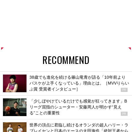
RECOMMEND
38歳でも進化を続ける篠山竜青が語る「10年前より
バスケが上手くなっている」理由とは。［MVVりらい
ぶ賞 受賞者インタビュー］
PR
「少しぼやけているだけでも感覚が狂ってきます」B
リーグ屈指のシューター・安藤周人が明かす“見え
る”ことの重要性
PR
世界の頂点に君臨し続けるオランダの超人ハリー・ラ
ブレイセンと日本のエースの太田海也「絶対王者から