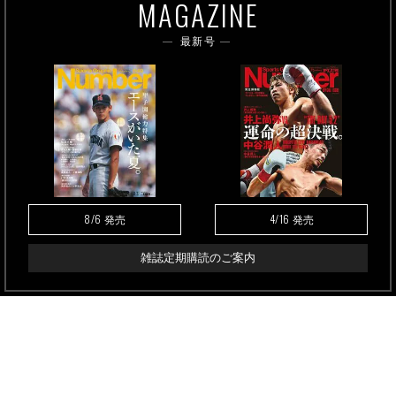
MAGAZINE
最新号
8/6
4/16
発売
発売
雑誌定期購読のご案内