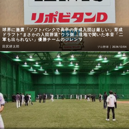
球界に激震「ソフトバンクで高卒の育成入団は厳しい」育成
ドラフト“まさかの入団辞退”ウラ側…現地で聞いた本音「二
軍も出られない」優勝チームのジレンマ
田尻耕太郎
2024/12/04
プロ野球