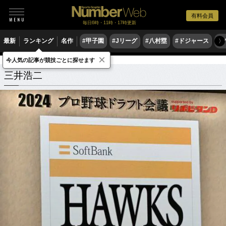
有料会員
毎日6時・11時・17時更新
最新
ランキング
名作
#甲子園
#Jリーグ
#八村塁
#ドジャース
#
〉
×
今人気の記事が競技ごとに探せます
三井浩二
関連記事
三井浩二