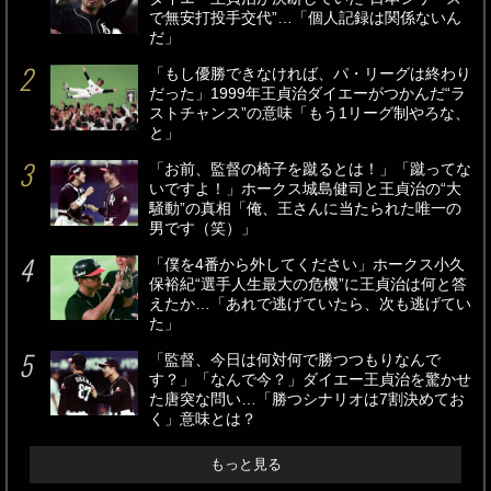
で無安打投手交代”…「個人記録は関係ないん
だ」
「もし優勝できなければ、パ・リーグは終わり
だった」1999年王貞治ダイエーがつかんだ“ラ
ストチャンス”の意味「もう1リーグ制やろな、
と」
「お前、監督の椅子を蹴るとは！」「蹴ってな
いですよ！」ホークス城島健司と王貞治の“大
騒動”の真相「俺、王さんに当たられた唯一の
男です（笑）」
「僕を4番から外してください」ホークス小久
保裕紀“選手人生最大の危機”に王貞治は何と答
えたか…「あれで逃げていたら、次も逃げてい
た」
「監督、今日は何対何で勝つつもりなんで
す？」「なんで今？」ダイエー王貞治を驚かせ
た唐突な問い…「勝つシナリオは7割決めてお
く」意味とは？
もっと見る