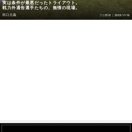
実は条件が最悪だったトライアウト。
戦力外通告選手たちの、無情の現場。
田口元義
2009/11/16
プロ野球