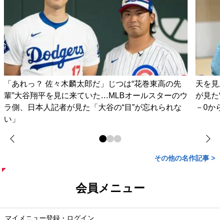
「あれっ？ 佐々木麟太郎だ」じつは“花巻東高の先
天を見
輩”大谷翔平を見に来ていた…MLBオールスターのウ
が見た
ラ側、日本人記者が見た「大谷の“目”が忘れられな
－0か
い」
その他の名作記事 >
会員メニュー
マイメニュー登録・ログイン