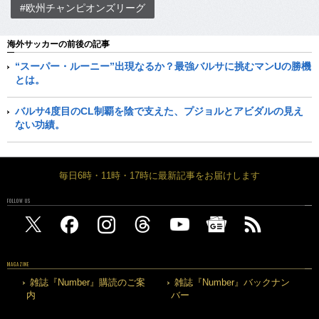
#欧州チャンピオンズリーグ
海外サッカーの前後の記事
“スーパー・ルーニー”出現なるか？最強バルサに挑むマンUの勝機
とは。
バルサ4度目のCL制覇を陰で支えた、プジョルとアビダルの見え
ない功績。
毎日6時・11時・17時に最新記事をお届けします
FOLLOW US
MAGAZINE
雑誌『Number』購読のご案
雑誌『Number』バックナン
内
バー