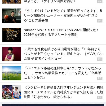
学ぶこと」《ケイリン国際対談②》
PR
「少しぼやけているだけでも感覚が狂ってきます」B
リーグ屈指のシューター・安藤周人が明かす“見え
る”ことの重要性
PR
Number SPORTS OF THE YEAR 2026 開催決定！
2026年を代表するアスリートを表彰
38歳でも進化を続ける篠山竜青が語る「10年前より
バスケが上手くなっている」理由とは。［MVVりらい
ぶ賞 受賞者インタビュー］
PR
「バイエルン移籍の逸材輩出も“グラウンドがなかっ
た”…」サガン鳥栖最強アカデミーを変えた『企業版
ふるさと納税』
PR
《ラグビー界と体操界の同学年レジェンド対談》初対
面のリーチマイケルと内村航平が本音で語り合った競
技愛「好きだから、続けられる」
PR