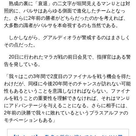
熟成の裏に「衰退」の二文字が垣間見えるマンＵとは対
照的に、バルサはあらゆる側面で進化したチームとなっ
た。さらに2年前の勝者がどちらだったのかを考えれば、
大多数の識者がバルサを本命視するのも当然である。
しかしながら、グアルディオラが警戒するのはまさしく
その点だった。
20日に行われたマラガ戦の前日会見で、指揮官はある警
告を発している。
「我々はこの3年間で2度目のファイナルを戦う機会を得た
わけだが、同様に今後20年間そのチャンスが訪れない可能
性もあるということを意識しなければならない。ファイナ
ルを戦うことの重要性を理解できなければ、それはマンＵ
にアドバンテージを与えることになる。さらに相手には、
2年前の決勝で我々に敗れているというプラスアルファの
モチベーションもある」