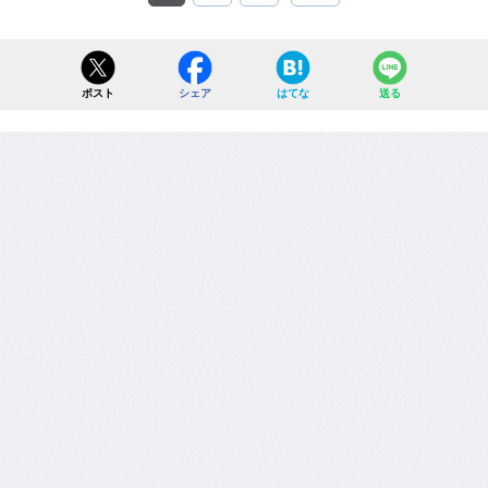
ポスト
シェア
はてな
送る