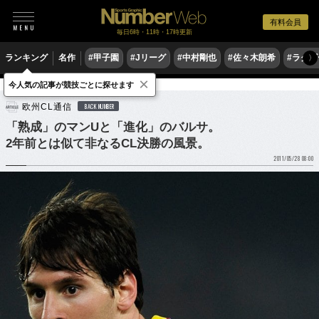
有料会員
毎日6時・11時・17時更新
ランキング
名作
#甲子園
#Jリーグ
#中村剛也
#佐々木朗希
#ラグ
〉
×
今人気の記事が競技ごとに探せます
サッカー
海外サッカー
欧州CL通信
BACK NUMBER
「熟成」のマンUと「進化」のバルサ。
2年前とは似て非なるCL決勝の風景。
2011/05/28 08:00