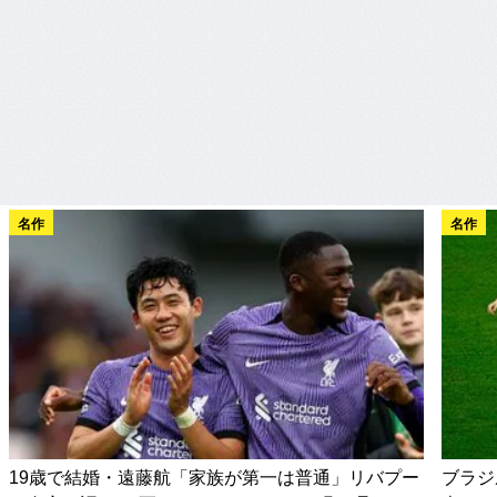
名作
名作
19歳で結婚・遠藤航「家族が第一は普通」リバプー
ブラジ