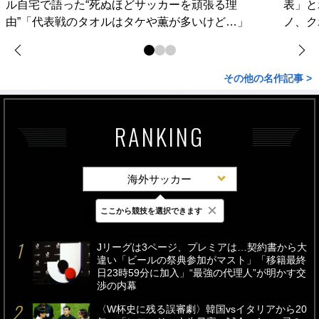
ル自宅で語った“死ぬほどサッカーを頑張る理
表」と
由”「代表戦のタオルはタケや薫が多いけど…」
ノ、ク
その他の名作記事 >
RANKING
海外サッカー
×
ここから競技を選択できます
最新
24時間
週間
Jリーグは3ページ、プレミアは…契約書から大
違い「ビールの祭典参加がマスト」「移籍最終
日23時59分に加入」“最強の代理人”が明かす交
渉の内幕
〈W杯史に残る誤審劇〉韓国vsイタリアから20