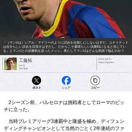
「（マンUは）レアル・マドリーのように試合を台無しにしないはずだ。ユナイテッド
は自分らしい試合を目指すはずだし、だからこそ素晴らしい決勝戦になると信じてい
る」とマンUとの決勝戦を語ったメッシ。果たしてマンUはどんな戦術で臨むのか？
photograph by
工藤拓
Takuya Sugiyama
text by
Taku Kudo
ポスト
シェア
コピー
2シーズン前、バルセロナは挑戦者としてローマのピッ
チに立った。
当時プレミアリーグ3連覇中と隆盛を極め、ディフェン
ディングチャンピオンとして当然のごとく2年連続のファ