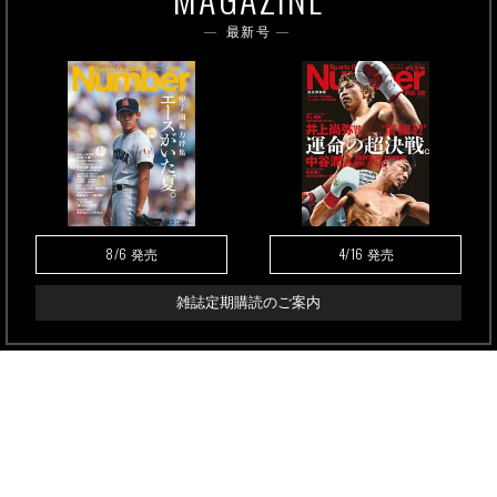
最新号
8/6
4/16
発売
発売
雑誌定期購読のご案内