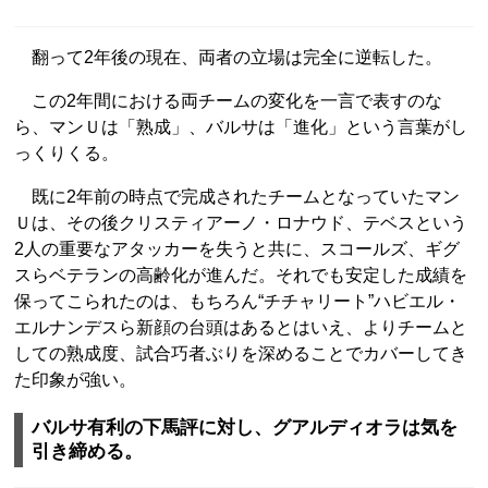
翻って2年後の現在、両者の立場は完全に逆転した。
この2年間における両チームの変化を一言で表すのな
ら、マンＵは「熟成」、バルサは「進化」という言葉がし
っくりくる。
既に2年前の時点で完成されたチームとなっていたマン
Ｕは、その後クリスティアーノ・ロナウド、テベスという
2人の重要なアタッカーを失うと共に、スコールズ、ギグ
スらベテランの高齢化が進んだ。それでも安定した成績を
保ってこられたのは、もちろん“チチャリート”ハビエル・
エルナンデスら新顔の台頭はあるとはいえ、よりチームと
しての熟成度、試合巧者ぶりを深めることでカバーしてき
た印象が強い。
バルサ有利の下馬評に対し、グアルディオラは気を
引き締める。