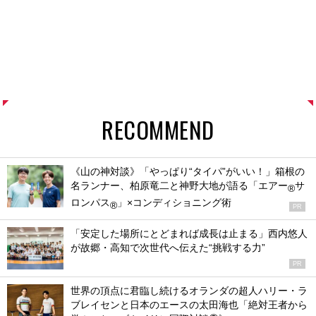
RECOMMEND
《山の神対談》「やっぱり“タイパ”がいい！」箱根の
名ランナー、柏原竜二と神野大地が語る「エアー
サ
®
ロンパス
」×コンディショニング術
®
PR
「安定した場所にとどまれば成長は止まる」西内悠人
が故郷・高知で次世代へ伝えた“挑戦する力”
PR
世界の頂点に君臨し続けるオランダの超人ハリー・ラ
ブレイセンと日本のエースの太田海也「絶対王者から