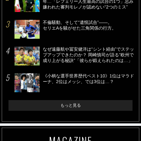
年…「レフェリー人生最高の試合の1つ」忌み
嫌われた審判モレノが認めない“2つのミス”
不倫騒動、そして“遺恨試合”――。
セリエAを騒がせた三角関係の行方。
なぜ遠藤航や冨安健洋は“シント経由”でステッ
プアップできたのか？ 岡崎慎司が語る“欧州で
成り上がる秘訣”「彼らが鍛えられたのは…」
《小柄な選手世界歴代ベスト10》1位はマラド
ーナ、2位はメッシ、では3位は…？
もっと見る
MAGAZINE