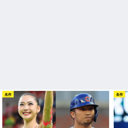
名作
名作