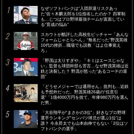
なぜソフトバンクは“入団辞退リスクあっ
た”佐々木麟太郎を1位指名したのか？ 四軍制
も…じつはプロ野球最強チームが直面してい
る“育成の悩み”
スカウトが酷評した高校生ピッチャー「あんな
フォームじゃとらへん」“無名だった”野茂英雄
10代の挫折…職場でも説教「はよ仕事覚え
ろ」
「野茂は太りすぎや」「キミはエースじゃな
い」監督も球団幹部も苦言…なぜ野茂英雄は近
鉄と決裂した？ 野茂が怒った“あるコーチの退
団”
「どうせメジャーでは通用せん」批判も…近鉄
も予想外だった、野茂英雄26歳の“任意引
退”「1億4000万円を捨て、年俸980万円を選ん
だ男」
「大谷翔平が“まさかの3位”」好きなプロ野球
選手ランキング“センバツ球児が選ぶ1位”は
誰？ 今永昇太でも山本由伸でもない「2位はソ
フトバンクの選手」