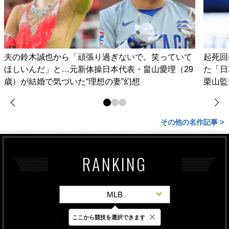
夫の鈴木誠也から「頑張り過ぎないで。笑っていて
起死回
ほしいんだ」と…元新体操日本代表・畠山愛理（29
た「日
歳）が結婚で気づいた“理想の妻”幻想
栗山監
その他の名作記事 >
RANKING
MLB
×
ここから競技を選択できます
最新
24時間
週間