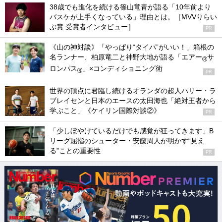
38歳でも進化を続ける篠山竜青が語る「10年前より
バスケが上手くなっている」理由とは。［MVVりらい
ぶ賞 受賞者インタビュー］
PR
《山の神対談》「やっぱり“タイパ”がいい！」箱根の
名ランナー、柏原竜二と神野大地が語る「エアー
サ
®
ロンパス
」×コンディショニング術
®
PR
世界の頂点に君臨し続けるオランダの超人ハリー・ラ
ブレイセンと日本のエースの太田海也「絶対王者から
学ぶこと」《ケイリン国際対談②》
PR
「少しぼやけているだけでも感覚が狂ってきます」B
リーグ屈指のシューター・安藤周人が明かす“見え
る”ことの重要性
PR