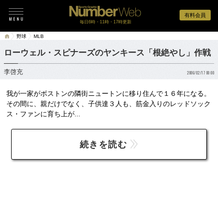
有料会員
毎日6時・11時・17時更新
野球
MLB
ローウェル・スピナーズのヤンキース「根絶やし」作戦
李啓充
2006/02/17 00:00
我が一家がボストンの隣街ニュートンに移り住んで１６年になる。
その間に、親だけでなく、子供達３人も、筋金入りのレッドソック
ス・ファンに育ち上が...
続きを読む