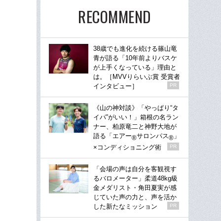
RECOMMEND
38歳でも進化を続ける篠山竜
青が語る「10年前よりバスケ
が上手くなっている」理由と
は。［MVVりらいぶ賞 受賞者
インタビュー］
PR
《山の神対談》「やっぱり“タ
イパ”がいい！」箱根の名ラン
ナー、柏原竜二と神野大地が
語る「エアー
サロンパス
」
®
®
×コンディショニング術
PR
「会場の声は自分を客観視す
るバロメーター」柔道48kg級
金メダリスト・角田夏実が感
じていた声の力と、声を活か
した新たなミッション
PR