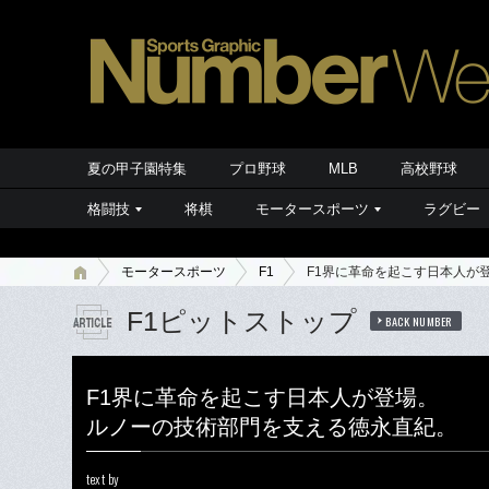
夏の甲子園特集
プロ野球
MLB
高校野球
格闘技
将棋
モータースポーツ
ラグビー
モータースポーツ
F1
F1界に革命を起こす日本人が
F1ピットストップ
BACK NUMBER
F1界に革命を起こす日本人が登場。
ルノーの技術部門を支える徳永直紀。
text by