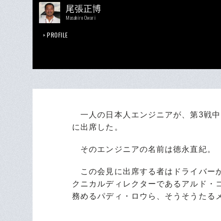
尾張正博
Masahiro Owari
PROFILE
一人の日本人エンジニアが、第3戦中国
に出席した。
そのエンジニアの名前は徳永直紀。
この会見に出席する者はドライバーか
クニカルディレクターであるアルド・
務めるパディ・ロウら、そうそうたる