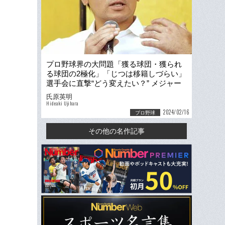
プロ野球界の大問題「獲る球団・獲られ
る球団の2極化」「じつは移籍しづらい」
選手会に直撃“どう変えたい？” メジャー
流FAには「反対」
氏原英明
Hideaki Ujihara
2024/02/16
プロ野球
その他の名作記事