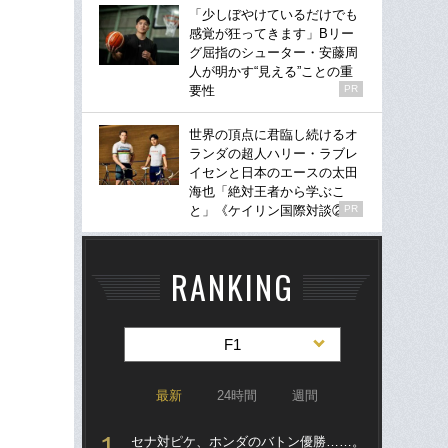
「少しぼやけているだけでも
感覚が狂ってきます」Bリー
グ屈指のシューター・安藤周
人が明かす“見える”ことの重
要性
PR
世界の頂点に君臨し続けるオ
ランダの超人ハリー・ラブレ
イセンと日本のエースの太田
海也「絶対王者から学ぶこ
と」《ケイリン国際対談②》
PR
RANKING
F1
最新
24時間
週間
セナ対ピケ、ホンダのバトン優勝……。
S