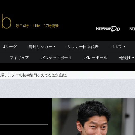
毎日6時・11時・17時更新
Jリーグ
海外サッカー
サッカー日本代表
ゴルフ
フィギュア
バスケットボール
バレーボール
他競技
登場。ルノーの技術部門を支える徳永直紀。