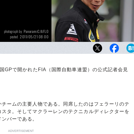
PanoramiC/AFLO
photograph by
2011/05/21 08:00
posted
日産時代にはスカイラインGT-Rのシステムも
た徳永直紀。まだまだ他にも開発中の新シス
うなので楽しみだ
GPで開かれたFIA（国際自動車連盟）の公式記者会見
チームの主要人物である。同席したのはフェラーリのテ
コスタ。そしてマクラーレンのテクニカルディレクターを
メンバーである。
ADVERTISEMENT