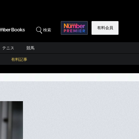
有料会員
検索
テニス
競馬
有料記事