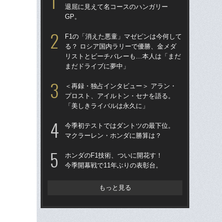
退屈に見えて名コースのハンガリー
る
GP。
「
F1の「消えた悪童」マゼピンは今何して
ス
る？ ロシア国内ラリーで優勝、金メダ
イ
リストとビーチバレーも…本人は「まだ
一
まだドライブに夢中」
「
＜再録・独占インタビュー＞ アラン・
1
プロスト、アイルトン・セナを語る。
に届
「美しきライバルは永久に」
を
今季初テストではダントツの最下位。
「
マクラーレン・ホンダに勝算は？
ロ
鈴鹿
ホンダのF1技術、ついに開花す！
ー
今季開幕戦で11年ぶりの表彰台。
マン
マ
もっと見る