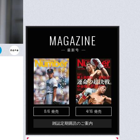
MAGAZINE
最新号
担当してい
テムがあるそ
8/6
4/16
発売
発売
雑誌定期購読のご案内