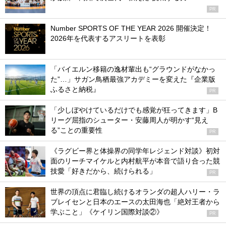
PR
Number SPORTS OF THE YEAR 2026 開催決定！
2026年を代表するアスリートを表彰
「バイエルン移籍の逸材輩出も“グラウンドがなかっ
た”…」サガン鳥栖最強アカデミーを変えた『企業版
ふるさと納税』
PR
「少しぼやけているだけでも感覚が狂ってきます」B
リーグ屈指のシューター・安藤周人が明かす“見え
る”ことの重要性
PR
《ラグビー界と体操界の同学年レジェンド対談》初対
面のリーチマイケルと内村航平が本音で語り合った競
技愛「好きだから、続けられる」
PR
世界の頂点に君臨し続けるオランダの超人ハリー・ラ
ブレイセンと日本のエースの太田海也「絶対王者から
学ぶこと」《ケイリン国際対談②》
PR