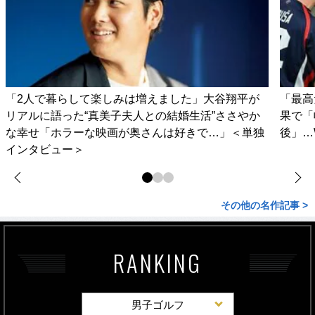
「2人で暮らして楽しみは増えました」大谷翔平が
「最高
リアルに語った“真美子夫人との結婚生活”ささやか
果で「
な幸せ「ホラーな映画が奥さんは好きで…」＜単独
後」…
インタビュー＞
その他の名作記事 >
RANKING
男子ゴルフ