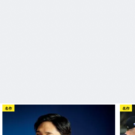
名作
名作