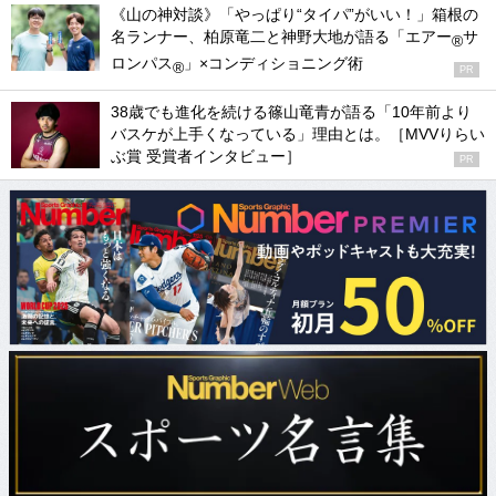
《山の神対談》「やっぱり“タイパ”がいい！」箱根の
名ランナー、柏原竜二と神野大地が語る「エアー
サ
®
ロンパス
」×コンディショニング術
®
PR
38歳でも進化を続ける篠山竜青が語る「10年前より
バスケが上手くなっている」理由とは。［MVVりらい
ぶ賞 受賞者インタビュー］
PR