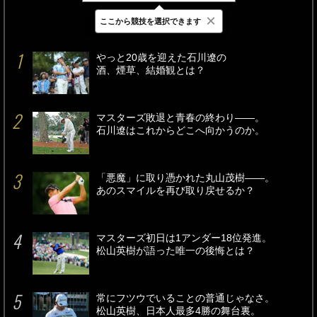
×
ここから競技を選択できます
最新
24時間
週間
やっと20歳を迎えた石川遼の
酒、煙草、結婚観とは？
マスターズ敗退と青春の終わり――。
石川遼はこれからどこへ向かうのか。
「悪魔」に取り憑かれた丸山茂樹――。
あのスマイルを再び取り戻せるか？
マスターズ初日は1アンダー18位発進。
松山英樹が語った唯一の後悔とは？
常にフツウでいることの普通じゃなさ。
松山英樹、日本人最多4勝の舞台裏。