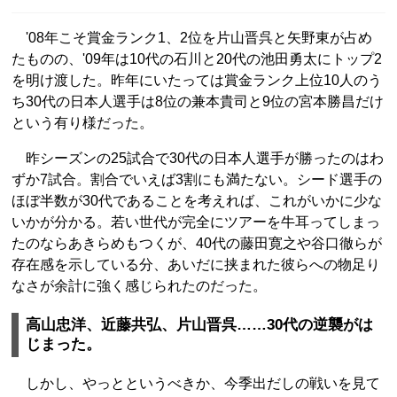
'08年こそ賞金ランク1、2位を片山晋呉と矢野東が占め
たものの、'09年は10代の石川と20代の池田勇太にトップ2
を明け渡した。昨年にいたっては賞金ランク上位10人のう
ち30代の日本人選手は8位の兼本貴司と9位の宮本勝昌だけ
という有り様だった。
昨シーズンの25試合で30代の日本人選手が勝ったのはわ
ずか7試合。割合でいえば3割にも満たない。シード選手の
ほぼ半数が30代であることを考えれば、これがいかに少な
いかが分かる。若い世代が完全にツアーを牛耳ってしまっ
たのならあきらめもつくが、40代の藤田寛之や谷口徹らが
存在感を示している分、あいだに挟まれた彼らへの物足り
なさが余計に強く感じられたのだった。
高山忠洋、近藤共弘、片山晋呉……30代の逆襲がは
じまった。
しかし、やっとというべきか、今季出だしの戦いを見て