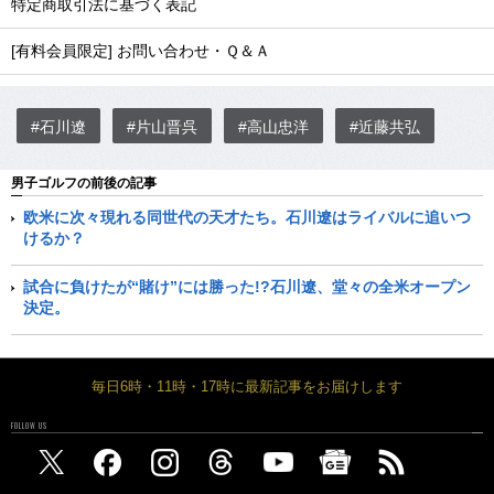
特定商取引法に基づく表記
[有料会員限定] お問い合わせ・Ｑ＆Ａ
#石川遼
#片山晋呉
#高山忠洋
#近藤共弘
男子ゴルフの前後の記事
欧米に次々現れる同世代の天才たち。石川遼はライバルに追いつ
けるか？
試合に負けたが“賭け”には勝った!?石川遼、堂々の全米オープン
決定。
毎日6時・11時・17時に最新記事をお届けします
FOLLOW US