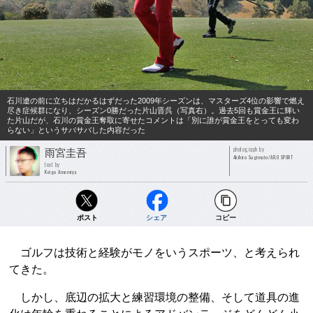
石川遼の前に立ちはだかるはずだった2009年シーズンは、マスターズ4位の影響で燃え
尽き症候群になり、シーズン0勝だった片山晋呉（写真右）。過去5回も賞金王に輝い
た片山だが、石川の賞金王奪取に寄せたコメントは「別に誰が賞金王をとっても変わ
らない」というサバサバした内容だった
photograph by
雨宮圭吾
Akihiro Sugimoto/AFLO SPORT
text by
Keigo Amemiya
ポスト
シェア
コピー
ゴルフは技術と経験がモノをいうスポーツ、と考えられ
てきた。
しかし、底辺の拡大と練習環境の整備、そして道具の進