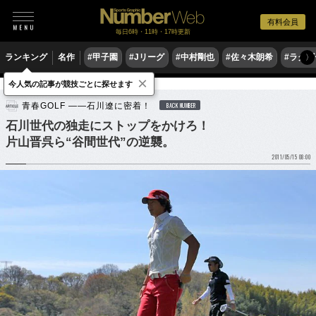
有料会員
毎日6時・11時・17時更新
ランキング
名作
#甲子園
#Jリーグ
#中村剛也
#佐々木朗希
#ラグ
〉
×
今人気の記事が競技ごとに探せます
ゴルフ
男子ゴルフ
青春GOLF ――石川遼に密着！
BACK NUMBER
石川世代の独走にストップをかけろ！
片山晋呉ら“谷間世代”の逆襲。
2011/05/15 08:00