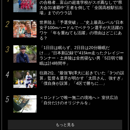
の合格者…富山の超進学校がスポ薦なしで“県
大会31連覇中”王者を倒して「全国高校駅伝出
場」までのウラ話
世界陸上「予選突破」…“史上最高レベル”日本
女子100mハードルでベテラン選手が大活躍の
ワケ 「年を重ねても活躍」の理由はどこにあ
る？
「1日目は眠らず、2日目は20分睡眠だ
け…」“日本新記録で”415km走ったクレイジー
ランナー・土井陵は全然寝ない男「5日弱で睡
眠は計4時間半」
往路2位、“最強”駒澤大に起きていた「3つの誤
算」監督＆選手が明かす「太田さん、強すぎ」
「僕自身が誤算」「4区で勝ちに…」
＜ロンドンで唯一無二の境地へ＞ 室伏広治
「自分だけのオリジナルを」
もっと見る