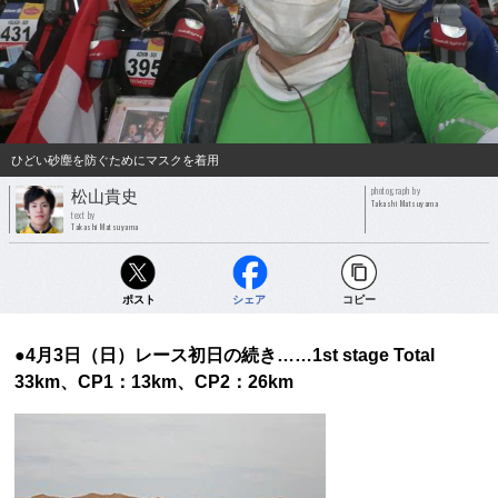
ひどい砂塵を防ぐためにマスクを着用
photograph by
松山貴史
Takashi Matsuyama
text by
Takashi Matsuyama
ポスト
シェア
コピー
●4月3日（日）レース初日の続き……1st stage Total
33km、CP1：13km、CP2：26km