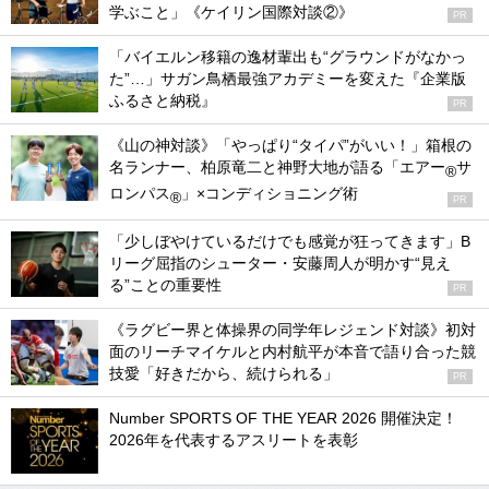
学ぶこと」《ケイリン国際対談②》
PR
「バイエルン移籍の逸材輩出も“グラウンドがなかっ
た”…」サガン鳥栖最強アカデミーを変えた『企業版
ふるさと納税』
PR
《山の神対談》「やっぱり“タイパ”がいい！」箱根の
名ランナー、柏原竜二と神野大地が語る「エアー
サ
®
ロンパス
」×コンディショニング術
®
PR
「少しぼやけているだけでも感覚が狂ってきます」B
リーグ屈指のシューター・安藤周人が明かす“見え
る”ことの重要性
PR
《ラグビー界と体操界の同学年レジェンド対談》初対
面のリーチマイケルと内村航平が本音で語り合った競
技愛「好きだから、続けられる」
PR
Number SPORTS OF THE YEAR 2026 開催決定！
2026年を代表するアスリートを表彰