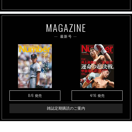
MAGAZINE
最新号
8/6
4/16
発売
発売
雑誌定期購読のご案内