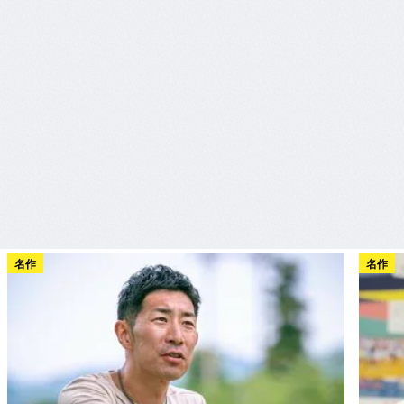
名作
名作