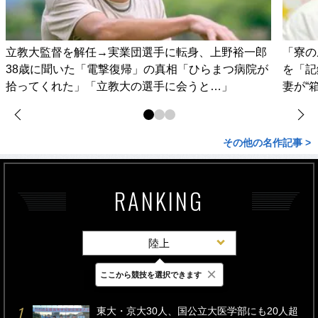
立教大監督を解任→実業団選手に転身、上野裕一郎
「寮の
38歳に聞いた「電撃復帰」の真相「ひらまつ病院が
を「記
拾ってくれた」「立教大の選手に会うと…」
妻が“
その他の名作記事 >
RANKING
陸上
×
ここから競技を選択できます
最新
24時間
週間
東大・京大30人、国公立大医学部にも20人超