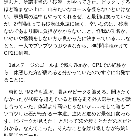
進むと、所謂本当の「砂漠」がやってきた。ビックリする
ほど進まない上に、山みたいなコースを登らないといけな
い。事務局の連中もやってくれるぜ、と最初は笑っていた
が、2時間経っても砂漠は永遠に続く。幸いなのは、砂漠
なのであまり膝に負担がかからないこと。怪我の功名か。
いやいや怪我をしない方が良かったに決まっている……な
どと、一人でブツブツつぶやきながら、3時間半程かけて
CP2に到着。
1stステージのゴールまで残り7kmか。CP1での経験か
ら、休憩した方が疲れると分かっていたのですぐに出発す
ることに。
時刻はPM2時を過ぎ、暑さがピークを迎える。聞きたく
なかったが40度を超えていると横を走る外人選手たちが話
し合っていた。体温より高いじゃないか……そして道もゴ
ツゴツした石が転がる一本道。進めど進めど景色は変わら
ず。ビバークが見えた！ と思って30分歩くとただの木だと
分かる。なんてこった。そんなことを繰り返しながら約1
時間半でゴール。