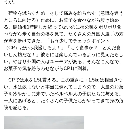
うが。
荷物を減らすため、そして痛みを紛らわす（意識を違う
ところに向ける）ために、お菓子を食べながら歩き始め
る。開始後1時間しか経ってないのに柿の種をボリボリ食
べながら歩く自分の姿を見て、たくさんの外国人選手の方
が声を掛けてきた。「もう少しでチェックポイント
（CP）だから我慢しろよ！」「もう食事か？ とんだ食
いしん坊だな！」彼らには楽しんでいるように見えたらし
い。やはり外国の人はユーモアがある。そんなこんなで、
お菓子で気を紛らわせながらCP1に到着。
CPでは水を1.5L貰える。この重さに＋1.5kgは相当きつ
い。水は飲まないと本当に倒れてしまうので、大量のお菓
子を冷やかしに来ていたベルベル人の子供たちに与える。
一人にあげると、たくさんの子供たちがやってきて身の危
険を感じる。