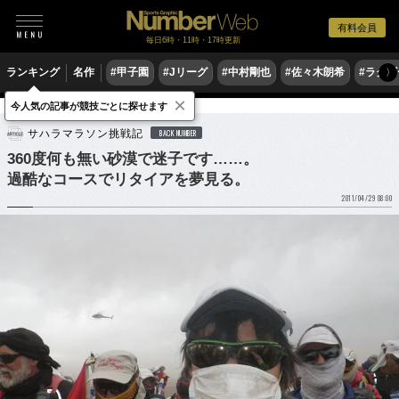
有料会員
毎日6時・11時・17時更新
ランキング
名作
#甲子園
#Jリーグ
#中村剛也
#佐々木朗希
#ラグ
〉
×
今人気の記事が競技ごとに探せます
陸上
マラソン
サハラマラソン挑戦記
BACK NUMBER
360度何も無い砂漠で迷子です……。
過酷なコースでリタイアを夢見る。
2011/04/29 08:00