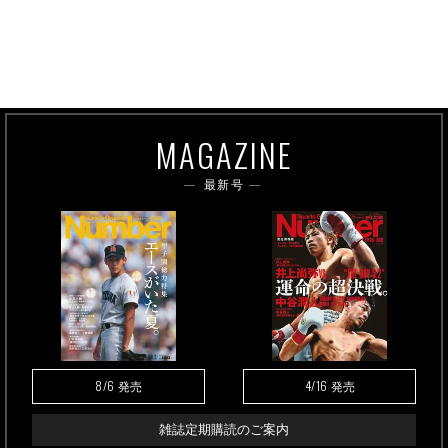
MAGAZINE
最新号
8/6
4/16
発売
発売
雑誌定期購読のご案内