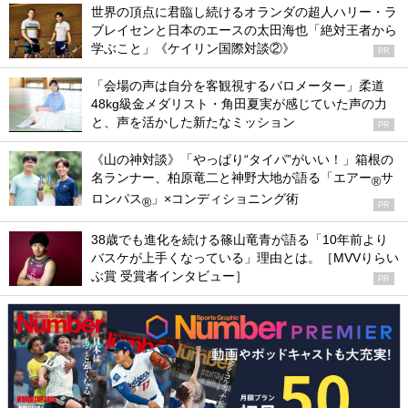
世界の頂点に君臨し続けるオランダの超人ハリー・ラ
ブレイセンと日本のエースの太田海也「絶対王者から
学ぶこと」《ケイリン国際対談②》
PR
「会場の声は自分を客観視するバロメーター」柔道
48kg級金メダリスト・角田夏実が感じていた声の力
と、声を活かした新たなミッション
PR
《山の神対談》「やっぱり“タイパ”がいい！」箱根の
名ランナー、柏原竜二と神野大地が語る「エアー
サ
®
ロンパス
」×コンディショニング術
®
PR
38歳でも進化を続ける篠山竜青が語る「10年前より
バスケが上手くなっている」理由とは。［MVVりらい
ぶ賞 受賞者インタビュー］
PR