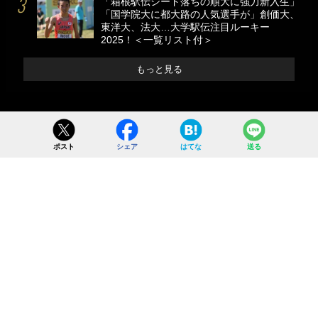
「箱根駅伝シード落ちの順大に強力新入生」
「国学院大に都大路の人気選手が」創価大、
東洋大、法大…大学駅伝注目ルーキー
2025！＜一覧リスト付＞
もっと見る
ポスト
シェア
はてな
送る