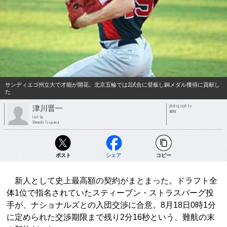
サンディエゴ州立大で才能が開花。北京五輪では2試合に登板し銅メダル獲得に貢献し
た
photograph by
津川晋一
JMPA
text by
Shinichi Tsugawa
ポスト
シェア
コピー
新人として史上最高額の契約がまとまった。ドラフト全
体1位で指名されていたスティーブン・ストラスバーグ投
手が、ナショナルズとの入団交渉に合意。8月18日0時1分
に定められた交渉期限まで残り2分16秒という、難航の末