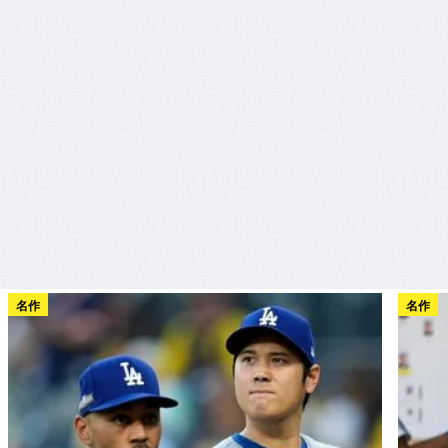
名作
名作