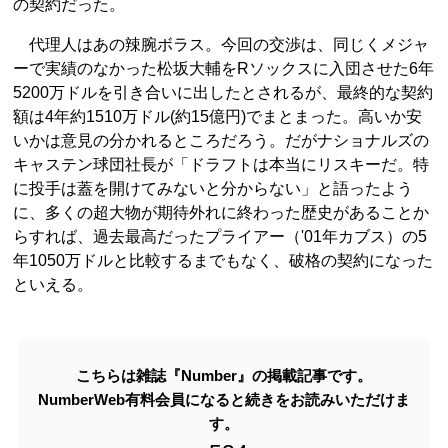
の契約だった。
代理人はあの辣腕ボラス。今回の交渉は、同じくメジャ
ーで実績のなかった松坂大輔をRソックスに入団させた6年
5200万ドルを引き合いに出したとされるが、最終的な契約
額は4年約1510万ドル(約15億円)でまとまった。高いか安
いかは意見の分かれるところだろう。だがナショナルズの
キャステン球団社長が「ドラフトは本当にリスキーだ。特
に投手は蓋を開けてみないと分からない」と語ったよう
に、多くの超大物が期待外れに終わった歴史があることか
らすれば、過去最高だったプライアー（'01年カブス）の5
年1050万ドルと比較するまでもなく、破格の契約になった
といえる。
こちらは雑誌『Number』の掲載記事です。
NumberWeb有料会員になると続きをお読みいただけま
す。