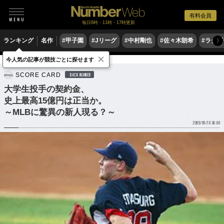
有料会員
毎日6時・11時・17時更新
ランキング
名作
#甲子園
#Jリーグ
#中村剛也
#佐々木朗希
#ラグ
〉
×
今人気の記事が競技ごとに探せます
野球
MLB
ドラフト会議
SCORE CARD
BACK NUMBER
大学生投手の契約金、
史上最高15億円は正当か。
～MLBに驚異の新人現る？～
2009/09/10 06:00