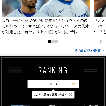
大谷翔平にベッツが“ついに本音”「ショウヘイの後
「オオ
ろを打つ…どうすればいいのか」ドジャースの天才
ロバー
が吐露した「自分より上の選手がいる」苦悩
中”「
その他の名作記事 >
RANKING
MLB
×
ここから競技を選択できます
最新
24時間
週間