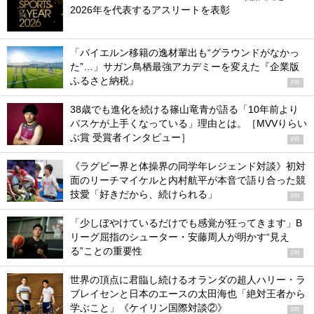
2026年を代表するアスリートを表彰
「バイエルン移籍の逸材輩出も“グラウンドがなかっ
た”…」サガン鳥栖最強アカデミーを変えた『企業版
ふるさと納税』
PR
38歳でも進化を続ける篠山竜青が語る「10年前より
バスケが上手くなっている」理由とは。［MVVりらい
ぶ賞 受賞者インタビュー］
PR
《ラグビー界と体操界の同学年レジェンド対談》初対
面のリーチマイケルと内村航平が本音で語り合った競
技愛「好きだから、続けられる」
PR
「少しぼやけているだけでも感覚が狂ってきます」B
リーグ屈指のシューター・安藤周人が明かす“見え
る”ことの重要性
PR
世界の頂点に君臨し続けるオランダの超人ハリー・ラ
ブレイセンと日本のエースの太田海也「絶対王者から
学ぶこと」《ケイリン国際対談②》
PR