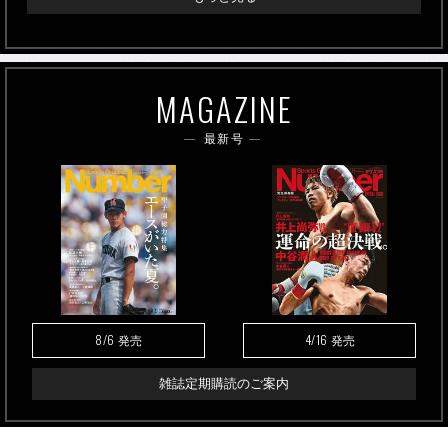
MAGAZINE
最新号
8/6
4/16
発売
発売
雑誌定期購読のご案内