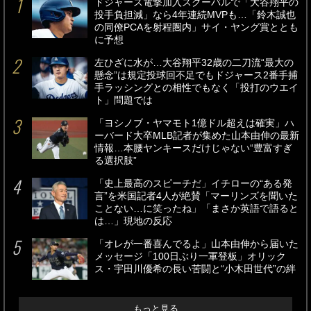
ドジャース電撃加入スクーバルで「大谷翔平の
投手負担減」なら4年連続MVPも…「鈴木誠也
の同僚PCAを射程圏内」サイ・ヤング賞ととも
に予想
左ひざに水が…大谷翔平32歳の二刀流“最大の
懸念”は規定投球回不足でもドジャース2番手捕
手ラッシングとの相性でもなく「投打のウエイ
ト」問題では
「ヨシノブ・ヤマモト1億ドル超えは確実」ハ
ーバード大卒MLB記者が集めた山本由伸の最新
情報…本腰ヤンキースだけじゃない“豊富すぎ
る選択肢”
「史上最高のスピーチだ」イチローの“ある発
言”を米国記者4人が絶賛「マーリンズを聞いた
ことない…に笑ったね」「まさか英語で語ると
は…」現地の反応
「オレが一番喜んでるよ」山本由伸から届いた
メッセージ「100日ぶり一軍登板」オリック
ス・宇田川優希の長い苦闘と“小木田世代”の絆
もっと見る