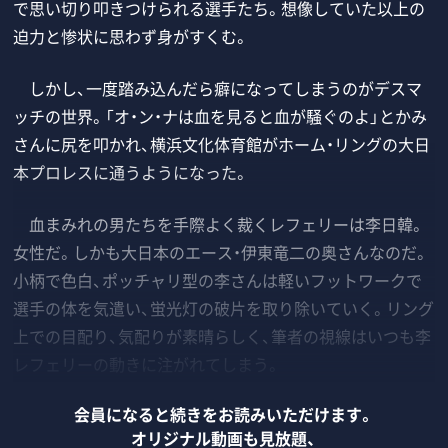
で思い切り叩きつけられる選手たち。想像していた以上の
迫力と惨状に思わず身がすくむ。
しかし、一度踏み込んだら癖になってしまうのがデスマ
ッチの世界。「オ・ン・ナは血を見ると血が騒ぐのよ」とかみ
さんに尻を叩かれ、横浜文化体育館がホーム・リングの大日
本プロレスに通うようになった。
血まみれの男たちを手際よく裁くレフェリーは李日韓。
女性だ。しかも大日本のエース・伊東竜二の奥さんなのだ。
小柄で色白、ポッチャリ型の李さんは軽いフットワークで
選手の体を気遣い、蛍光灯の破片を取り除いていく。リング
上での目配り、気配りが素晴らしく、筆者の視線はいつも李
レフェリーの動きに注がれてしまう。
会員になると続きをお読みいただけます。
オリジナル動画も見放題、