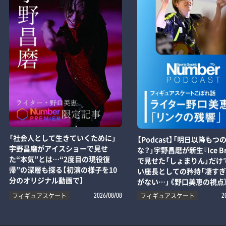
「社会人として生きていくために」
【Podcast】「明日以降もつ
宇野昌磨がアイスショーで見せ
な？」宇野昌磨が新生『Ice Br
た“本気”とは…“2度目の現役復
で見せた「しょまりん」だけ
帰”の深層も探る【初演の様子を10
い座長としての矜持「凄す
分のオリジナル動画で】
がない…」《野口美恵の視点
フィギュアスケート
フィギュアスケート
2026/08/08
2