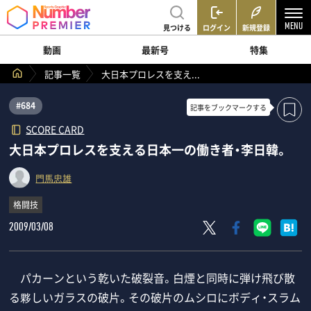
見つける
ログイン
新規登録
動画
最新号
特集
記事一覧
大日本プロレスを支え...
#684
記事を
ブックマークする
SCORE CARD
大日本プロレスを支える日本一の働き者・李日韓。
門馬忠雄
格闘技
2009/03/08
パカーンという乾いた破裂音。白煙と同時に弾け飛び散
る夥しいガラスの破片。その破片のムシロにボディ・スラム