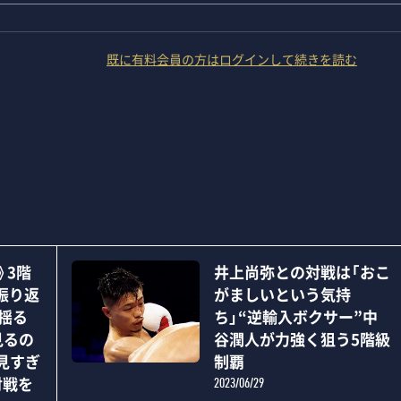
既に有料会員の方はログインして続きを読む
》3階
井上尚弥との対戦は「おこ
振り返
がましいという気持
“揺る
ち」“逆輸入ボクサー”中
見るの
谷潤人が力強く狙う5階級
見すぎ
制覇
対戦を
2023/06/29