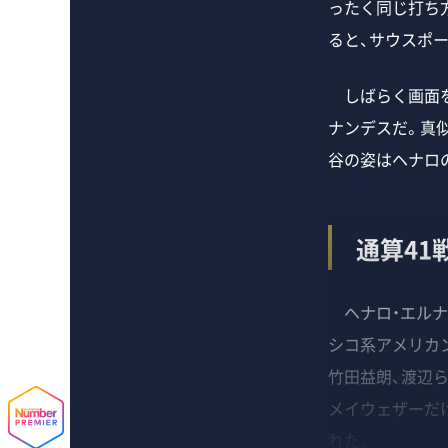
ったく同じ打ち
ると、サウスポ
しばらく画面を
ナンデスだ。真
谷の姿はヘナロ
通算4
ヘナロ・エルナン
シコ系アメリカン
竹田益朗、渡辺ら
メイウェザーだけ
れた。