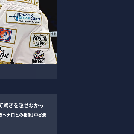
観て驚きを隠せなかっ
王者ヘナロとの相似］中谷潤