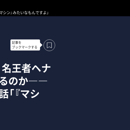
マシン』みたいなもんですよ」
記事を
ブックマークする
」名王者ヘナ
るのか――
話「『マシ