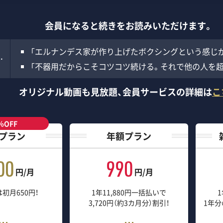
会員になると続きをお読みいただけます。
「エルナンデス家が作り上げたボクシングという感じ
…
「不器用だからこそコツコツ続ける。それで他の人を超
オリジナル動画も見放題、
会員サービスの詳細は
こ
％OFF
プラン
年額プラン
00
990
円/月
円/月
初月650円！
1年11,880円一括払いで
1
3,720円（約3カ月分）割引！
1年分