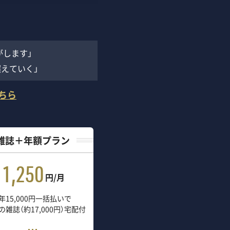
がします」
えていく」
ちら
雑誌＋年額プラン
1,250
円/月
年15,000円一括払いで
の雑誌（約17,000円）宅配付