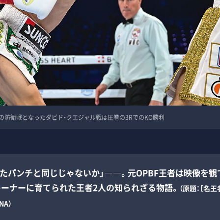
の防衛戦となったダビド・クエジャル戦は圧巻の3RでのKO勝利
れたパンチと同じじゃないか」――。元OPBF王者は映像を
レーナーに育てられた王者2人の知られざる物語。
（原題：［名
A）