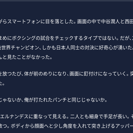
らスマートフォンに目を落とした。画面の中で中谷潤人と西田
めにボクシングの試合をチェックするタイプではない。だが、20
級世界チャンピオン、しかも日本人同士の対決に好奇心が湧いた
んと見たことがなかった。
放つたび、体が前のめりになり、画面に釘付けになっていく。突
た。
ゃないか、俺が打たれたパンチと同じじゃないか。
エルナンデスに重なって見える。二人とも細身で手足が長い。そ
放つ。ボディから顔面へと少し角度を入れて突き上げるアッパー