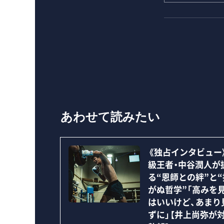
あわせて読みたい
《独占インタビュー
級王者・中谷潤人が
る“恩師との絆”と
がぬ哲学”「高みを
はいいけど、あまり
ずに」【井上尚弥が