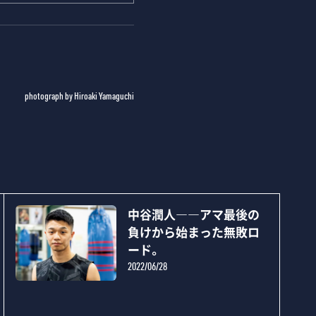
photograph by Hiroaki Yamaguchi
中谷潤人――アマ最後の
負けから始まった無敗ロ
ード。
2022/06/28