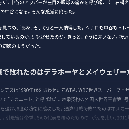
方だ。中谷のアッパーが左目の眼球の痛みを呼び起こす。右構
ーの中谷になる。そんな感覚に陥った。
見つめ、「ああ、そうか」と一人納得した。ヘナロも中谷もトレ
似しているのか、研究させたのか。きっと、そうに違いない。接
の幻影のようだった。
1戦で敗れたのはデラホーヤとメイウェザー
デスは1990年代を賑わせた元WBA、WBC世界スーパーフェ
で「チカニート」と呼ばれた。帝拳契約の外国人世界王者第1号
を退け、8度の防衛に成功した。通算41戦で敗れたのはオスカー
。引退後は帝拳USAの代表を務めたものの、がんを患い、2011