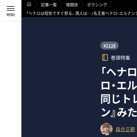
記事一覧
格闘技
ボクシング
「ヘナロは短気ですぐ怒る。潤人は…」名王者ヘナロ・エルナン
#1128
巻頭特集
「ヘナ
ロ・エ
同じト
ン』み
森合正範