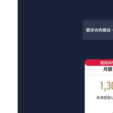
続きの内容は
初月50
月額
1,3
新規登録は