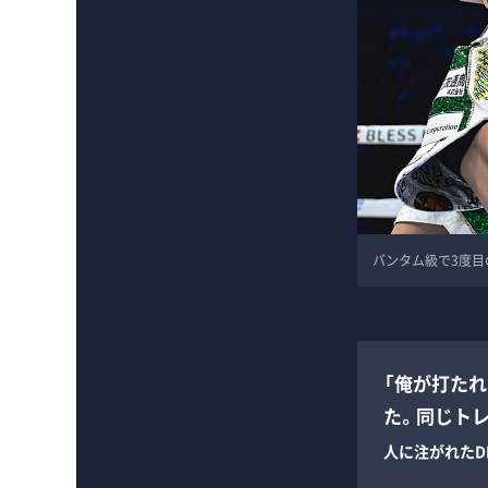
バンタム級で3度目
「俺が打た
た。同じト
人に注がれたDN