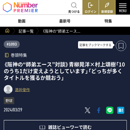
見つける
ログイン
新規登録
動画
最新号
特集
記事一覧
《阪神の“師弟エース...
#1093
記事を
ブックマークする
巻頭特集
《阪神の“師弟エース”対談》青柳晃洋×村上頌樹「10
のうち1だけ変えようとしています」「どっちが多く
タイトルを獲るか競おう」
酒井俊作
野球
2024/03/29
雑誌ビューワーで読む