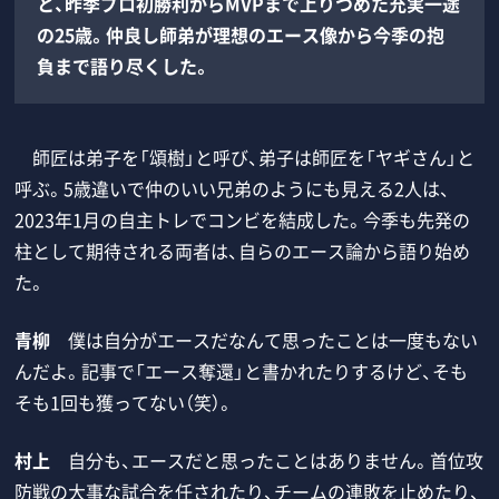
と、昨季プロ初勝利からMVPまで上りつめた充実一途
の25歳。仲良し師弟が理想のエース像から今季の抱
負まで語り尽くした。
師匠は弟子を「頌樹」と呼び、弟子は師匠を「ヤギさん」と
呼ぶ。5歳違いで仲のいい兄弟のようにも見える2人は、
2023年1月の自主トレでコンビを結成した。今季も先発の
柱として期待される両者は、自らのエース論から語り始め
た。
青柳
僕は自分がエースだなんて思ったことは一度もない
んだよ。記事で「エース奪還」と書かれたりするけど、そも
そも1回も獲ってない（笑）。
村上
自分も、エースだと思ったことはありません。首位攻
防戦の大事な試合を任されたり、チームの連敗を止めたり、