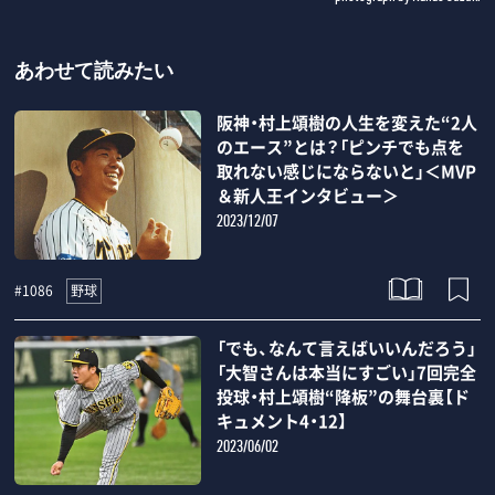
あわせて読みたい
阪神・村上頌樹の人生を変えた“2人
のエース”とは？「ピンチでも点を
取れない感じにならないと」＜MVP
＆新人王インタビュー＞
2023/12/07
野球
#1086
「でも、なんて言えばいいんだろう」
「大智さんは本当にすごい」7回完全
投球・村上頌樹“降板”の舞台裏【ド
キュメント4・12】
2023/06/02