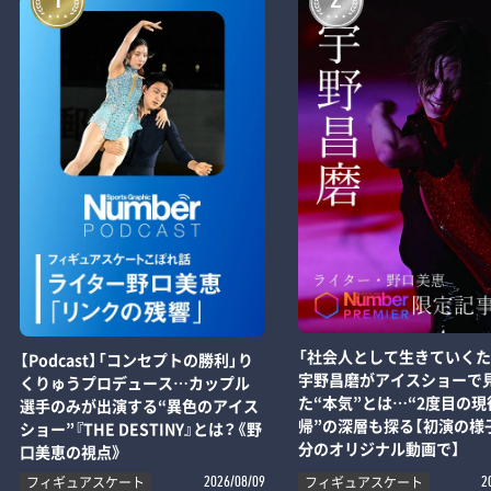
1
2
「社会人として生きていくた
【Podcast】「コンセプトの勝利」り
宇野昌磨がアイスショーで
くりゅうプロデュース…カップル
た“本気”とは…“2度目の現
選手のみが出演する“異色のアイス
帰”の深層も探る【初演の様子
ショー”『THE DESTINY』とは？《野
分のオリジナル動画で】
口美恵の視点》
フィギュアスケート
フィギュアスケート
2026/08/09
2