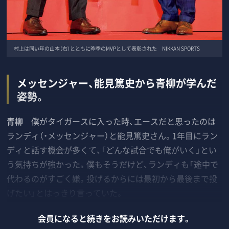
村上は同い年の山本（右）とともに昨季のMVPとして表彰された NIKKAN SPORTS
メッセンジャー、能見篤史から青柳が学んだ
姿勢。
青柳
僕がタイガースに入った時、エースだと思ったのは
ランディ（・メッセンジャー）と能見篤史さん。1年目にラン
ディと話す機会が多くて、「どんな試合でも俺がいく」とい
う気持ちが強かった。僕もそうだけど、ランディも「途中で
代わるのがすごく嫌。投げるからには最初から最後まで投
げたい」とはっきり言っていた。
会員になると続きをお読みいただけます。