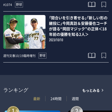
野球
#1074
「間合いを引き寄せる」「新しい形の
継投に」今岡真訪＆安藤優也コーチ
が語る“岡田マジック”の正体＜18
年前の優勝を知る2人＞
2023/10/10
野球
週刊文春10/19臨時増刊
もっとみる
ランキング
最新
24時間
週間