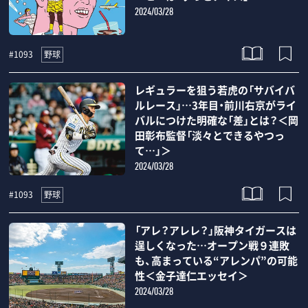
2024/03/28
野球
#1093
レギュラーを狙う若虎の「サバイバ
ルレース」…3年目・前川右京がライ
バルにつけた明確な「差」とは？＜岡
田彰布監督「淡々とできるやつっ
て…」＞
2024/03/28
野球
#1093
「アレ？アレレ？」阪神タイガースは
逞しくなった…オープン戦９連敗
も、高まっている“アレンパ”の可能
性＜金子達仁エッセイ＞
2024/03/28