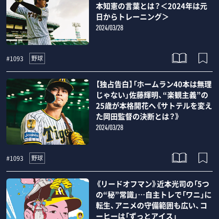
本知憲の言葉とは？＜2024年は元
日からトレーニング＞
2024/03/28
野球
#1093
【独占告白】「ホームラン40本は無理
じゃない」佐藤輝明、“楽観主義”の
25歳が本格開花へ《サトテルを変え
た岡田監督の決断とは？》
2024/03/28
野球
#1093
《リードオフマン》近本光司の「5つ
の“秘”常識」…自主トレで「ワニ」に
転生、アニメの守備範囲も広い、コ
ーヒーは「ずっとアイス」