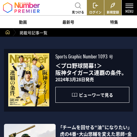
見つける
ログイン
新規登録
動画
最新号
特集
掲載号記事一覧
号
Sports Graphic Number 1093
＜プロ野球開幕！＞
阪神タイガース連覇の条件。
2024年3月28日発売
ビューワーで見る
「チームを回せる“油”になりたい」
虎の4番・大山悠輔を変えた恩師・金