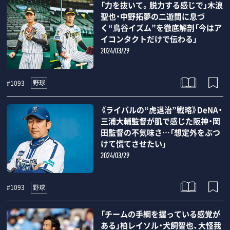
「力を抜いて。脱力する感じで」木浪
聖也・中野拓夢の二遊間に息づ
く“鳥谷イズム”を徹底解剖「今はア
イコンタクトだけで伝わる」
2024/03/29
野球
#1093
《ライバルの“虎退治”戦略》DeNA・
三浦大輔監督が肌で感じた阪神・岡
田監督の不気味さ…「想定外をぶつ
けて慌てさせたい」
2024/03/29
野球
#1093
「チームの手綱を握っている感覚が
ある」柏レイソル・犬飼智也、大怪我