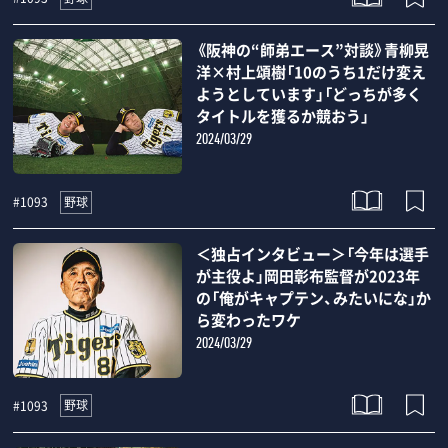
《阪神の“師弟エース”対談》青柳晃
洋×村上頌樹「10のうち1だけ変え
ようとしています」「どっちが多く
タイトルを獲るか競おう」
2024/03/29
野球
#1093
＜独占インタビュー＞「今年は選手
が主役よ」岡田彰布監督が2023年
の「俺がキャプテン、みたいにな」か
ら変わったワケ
2024/03/29
野球
#1093