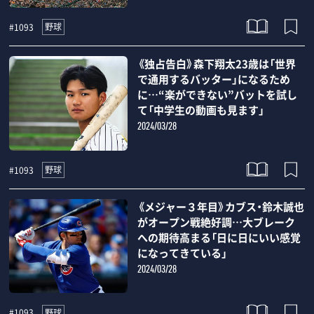
野球
#1093
《独占告白》森下翔太23歳は「世界
で通用するバッター」になるため
に…“楽ができない”バットを試し
て「中学生の動画も見ます」
2024/03/28
野球
#1093
《メジャー３年目》カブス・鈴木誠也
がオープン戦絶好調…大ブレーク
への期待高まる「日に日にいい感覚
になってきている」
2024/03/28
野球
#1093