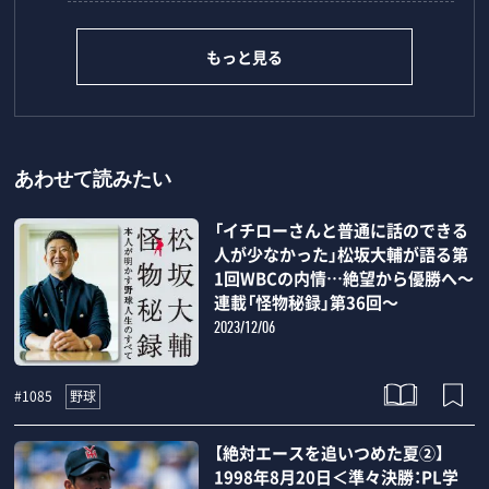
もっと見る
あわせて読みたい
「イチローさんと普通に話のできる
人が少なかった」松坂大輔が語る第
1回WBCの内情…絶望から優勝へ～
連載「怪物秘録」第36回～
2023/12/06
野球
#1085
【絶対エースを追いつめた夏②】
1998年8月20日＜準々決勝：PL学