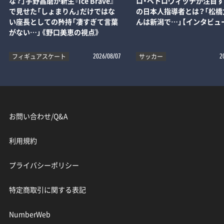
な？」宇野昌磨が新生『Ice Brave』
ロ・ペトロヴィッチが注目す
で見せた「しょまりん」だけではな
の日本人指導者とは？「松橋
い座長としての矜持「凄すぎて言葉
んは新潟で…」【インタビュ
がない…」《野口美恵の視点》
フィギュアスケート
サッカー
2026/08/07
2
お問い合わせ/Q&A
利用規約
プライバシーポリシー
特定商取引に関する表記
NumberWeb