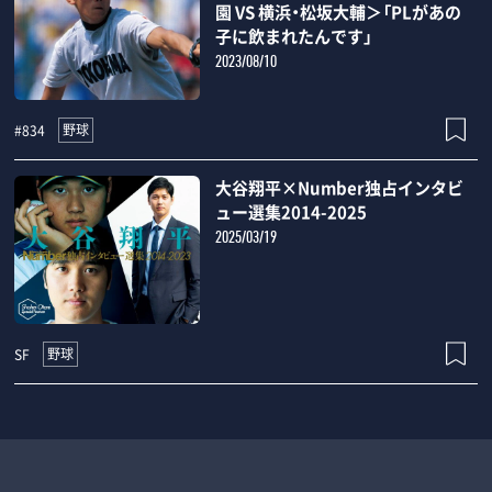
園 VS 横浜・松坂大輔＞「PLがあの
子に飲まれたんです」
2023/08/10
野球
#834
大谷翔平×Number独占インタビ
ュー選集2014-2025
2025/03/19
野球
SF