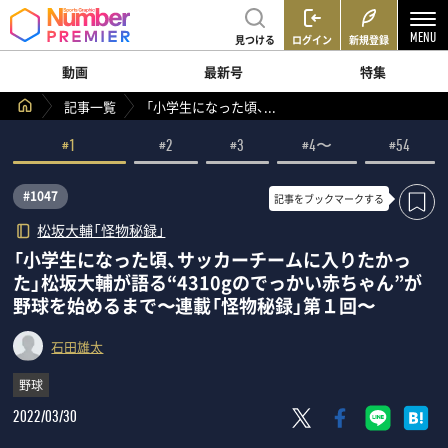
見つける
ログイン
新規登録
動画
最新号
特集
記事一覧
「小学生になった頃、...
#1
#2
#3
#4〜
#54
#1047
記事を
ブックマークする
松坂大輔「怪物秘録」
「小学生になった頃、サッカーチームに入りたかっ
た」松坂大輔が語る“4310gのでっかい赤ちゃん”が
野球を始めるまで〜連載「怪物秘録」第１回〜
石田雄太
野球
2022/03/30