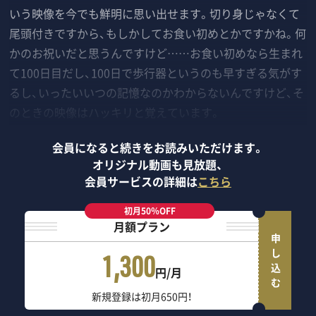
いう映像を今でも鮮明に思い出せます。切り身じゃなくて
尾頭付きですから、もしかしてお食い初めとかですかね。何
かのお祝いだと思うんですけど……お食い初めなら生まれ
て100日目だし、100日で歩行器というのも早すぎる気がす
るし、いったいいつの記憶なのかわからないんですけど、そ
のときの映像はハッキリと覚えています。
会員になると続きをお読みいただけます。
オリジナル動画も見放題、
会員サービスの詳細は
こちら
初月50％OFF
月額プラン
申し込む
1,300
円/月
新規登録は初月650円！