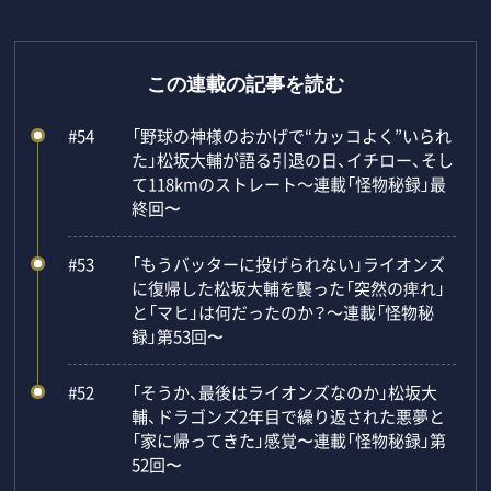
この連載の記事を読む
#54
「野球の神様のおかげで“カッコよく”いられ
た」松坂大輔が語る引退の日、イチロー、そし
て118kmのストレート～連載「怪物秘録」最
終回〜
#53
「もうバッターに投げられない」ライオンズ
に復帰した松坂大輔を襲った「突然の痺れ」
と「マヒ」は何だったのか？～連載「怪物秘
録」第53回〜
#52
「そうか、最後はライオンズなのか」松坂大
輔、ドラゴンズ2年目で繰り返された悪夢と
「家に帰ってきた」感覚〜連載「怪物秘録」第
52回〜