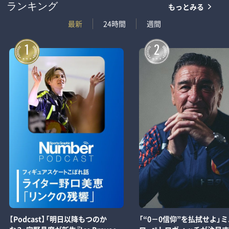
もっとみる
ランキング
最新
24時間
週間
1
2
【Podcast】「明日以降もつのか
「“0－0信仰”を払拭せよ」