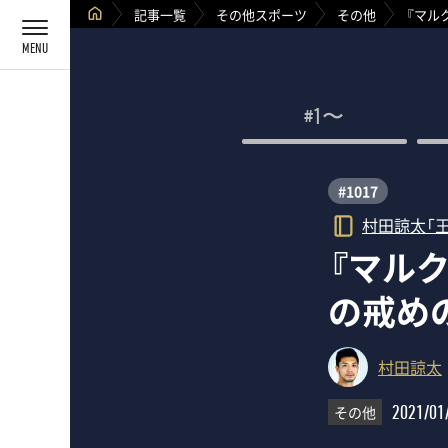
記事一覧
その他スポーツ
その他
『マル
#1〜
#1017
村田諒太「
『マル
の戒め
村田諒太
その他
2021/01