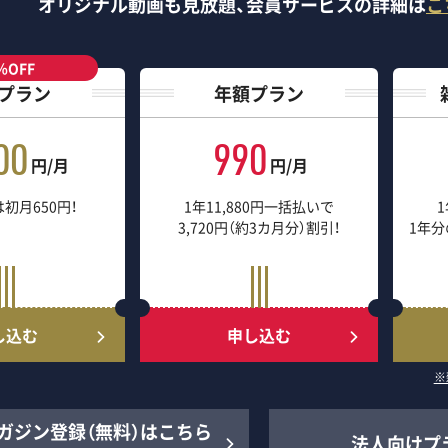
オリジナル動画も見放題、
会員サービスの詳細は
こ
％OFF
プラン
年額プラン
00
990
円/月
円/月
初月650円！
1年11,880円一括払いで
1
3,720円（約3カ月分）割引！
1年分
し込む
申し込む
※
ガジン登録（無料）はこちら
法人向けプ