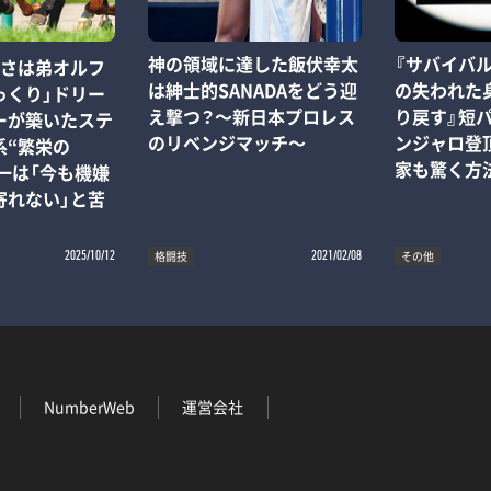
神の領域に達した飯伏幸太
『サバイバル
しさは弟オルフ
は紳士的SANADAをどう迎
の失われた
っくり」ドリー
え撃つ？～新日本プロレス
り戻す』短
ーが築いたステ
のリベンジマッチ～
ンジャロ登頂
系“繁栄の
家も驚く方
一は「今も機嫌
寄れない」と苦
格闘技
その他
2025/10/12
2021/02/08
NumberWeb
運営会社