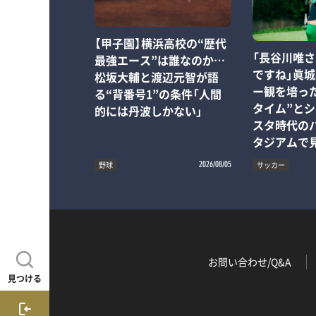
【甲子園】横浜高校の“歴代
「長谷川唯
最強エース”は誰なのか…
ですね」眞
松坂大輔と渡辺元智が語
ー観を培っ
る“背番号1”の条件「人間
タイム”と
的には丹波しかない」
スタ時代の
タジアムで
野球
サッカー
2026/08/05
お問い合わせ/Q&A
見つける