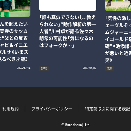
「誰も真似できないし、教え
「気性の激
さんを超えたい
られない」“動作解析の第一
ェーヴルそ
城美春のサッカ
人者”川村卓が語る佐々木
ムジャーニ
た“父との反省
朗希の可能性「気になるの
イゴールド
シャビ＆イニエ
はフォークが…」
礎”《池添謙
バルサ《いまス
が悪いと近
見るべき才能》
笑》
野球
競馬
2024/12/14
2022/06/02
利用規約
プライバシーポリシー
特定商取引に関する表記
© Bungeishunju Ltd.