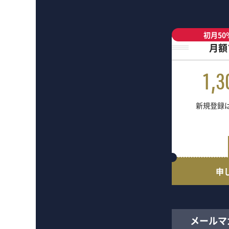
初月50
月額
1,3
新規登録は
申
メールマ