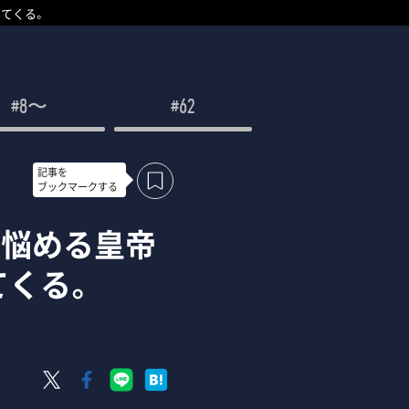
てくる。
#8〜
#62
記事を
ブックマークする
』悩める皇帝
てくる。