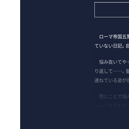
ローマ帝国五賢
ていない日記。
悩み抜いてやっ
り返して……。
連ねている姿が
同じことで悩ん
レーリウスもそ