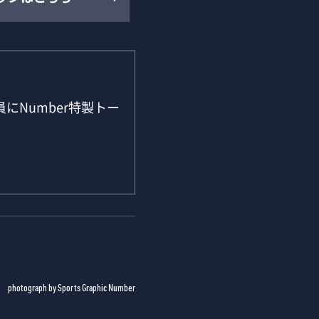
にNumber特製トー
photograph by Sports Graphic Number