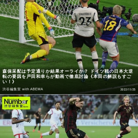
森保采配は予定通りか結果オーライか？ ドイツ戦の日本大逆
転の要因を戸田和幸らが動画で徹底討論《本田の解説もすご
い！》
渋谷編集室 with ABEMA
2022/11/25