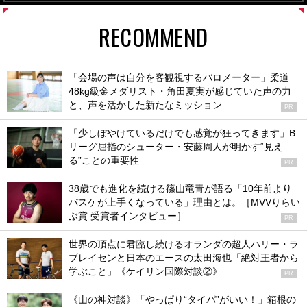
RECOMMEND
「会場の声は自分を客観視するバロメーター」柔道
48kg級金メダリスト・角田夏実が感じていた声の力
と、声を活かした新たなミッション
PR
「少しぼやけているだけでも感覚が狂ってきます」B
リーグ屈指のシューター・安藤周人が明かす“見え
る”ことの重要性
PR
38歳でも進化を続ける篠山竜青が語る「10年前より
バスケが上手くなっている」理由とは。［MVVりらい
ぶ賞 受賞者インタビュー］
PR
世界の頂点に君臨し続けるオランダの超人ハリー・ラ
ブレイセンと日本のエースの太田海也「絶対王者から
学ぶこと」《ケイリン国際対談②》
PR
《山の神対談》「やっぱり“タイパ”がいい！」箱根の