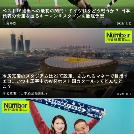
ベスト16進出への最初の関門・ドイツ戦をどう戦うか？ 日本
代表の命運を握るキーマン＆スタメンを徹底予想
二宮寿朗
2022/11/22
冷房完備のスタジアムは22℃設定、あふれるマネーで目指す
エコ…いつも工事中のW杯ホスト国カタールってどんなと
こ？
岸名章友（日本経済新聞社）
2022/11/18