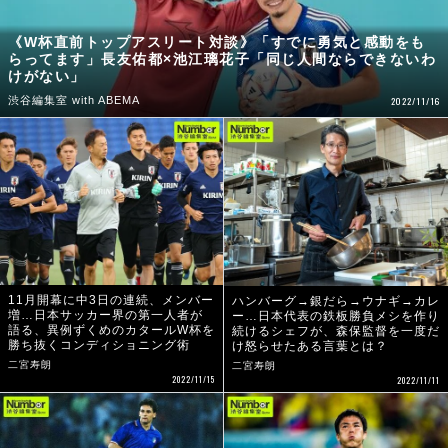
《W杯直前トップアスリート対談》「すでに勇気と感動をも
らってます」長友佑都×池江璃花子「同じ人間ならできないわ
けがない」
渋谷編集室 with ABEMA
2022/11/16
11月開幕に中3日の連続、メンバー
ハンバーグ→銀だら→ウナギ→カレ
増…日本サッカー界の第一人者が
ー…日本代表の鉄板勝負メシを作り
語る、異例ずくめのカタールW杯を
続けるシェフが、森保監督を一度だ
勝ち抜くコンディショニング術
け怒らせたある言葉とは？
二宮寿朗
二宮寿朗
2022/11/15
2022/11/11