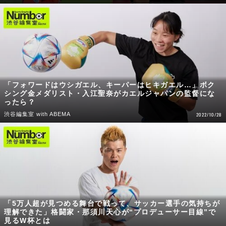
「フォワードはウシガエル、キーパーはヒキガエル…」ボク
シング金メダリスト・入江聖奈がカエルジャパンの監督にな
ったら？
渋谷編集室 with ABEMA
2022/10/28
「5万人超が見つめる舞台で戦って、サッカー選手の気持ちが
理解できた」格闘家・那須川天心が“プロデューサー目線”で
見るW杯とは