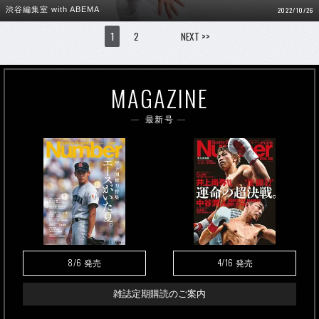
渋谷編集室 with ABEMA
2022/10/26
1
2
NEXT >>
MAGAZINE
最新号
8/6
4/16
発売
発売
雑誌定期購読のご案内