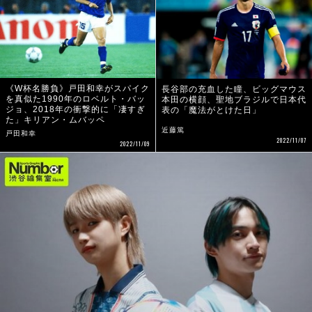
《W杯名勝負》戸田和幸がスパイク
長谷部の充血した瞳、ビッグマウス
を真似た1990年のロベルト・バッ
本田の横顔、聖地ブラジルで日本代
ジョ、2018年の衝撃的に「凄すぎ
表の「魔法がとけた日」
た」キリアン・ムバッペ
近藤篤
戸田和幸
2022/11/07
2022/11/09