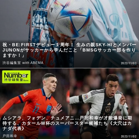
祝・BE:FIRSTデビュー１周年！ 生みの親SKY-HIとメンバー
JUNONがサッカーから学んだこと「BMSGサッカー部を作り
ますか！」
渋谷編集室 with ABEMA
2022/11/03
ムシアラ、フォデン、チュメアニ…戸田和幸が才能爆発に期
待する、カタールW杯のスーパースター候補たち《大穴はカ
ナダ代表》
戸田和幸
2022/11/02