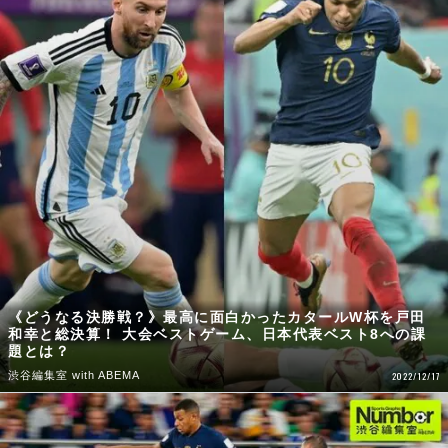
《どうなる決勝戦？》最高に面白かったカタールW杯を戸田
和幸と総決算！ 大会ベストゲーム、日本代表ベスト8への課
題とは？
渋谷編集室 with ABEMA
2022/12/17