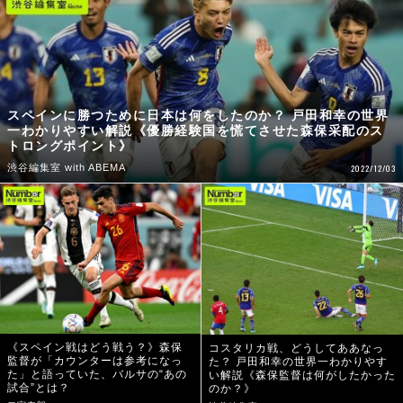
スペインに勝つために日本は何をしたのか？ 戸田和幸の世界
一わかりやすい解説《優勝経験国を慌てさせた森保采配のス
トロングポイント》
渋谷編集室 with ABEMA
2022/12/03
《スペイン戦はどう戦う？》森保
コスタリカ戦、どうしてああなっ
監督が「カウンターは参考になっ
た？ 戸田和幸の世界一わかりやす
た」と語っていた、バルサの“あの
い解説《森保監督は何がしたかった
試合”とは？
のか？》