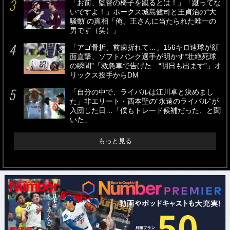
「お前、監督の椅子を蹴るとは！」「蹴ってな
いですよ！」ホークス城島健司と王貞治の“大
騒動”の真相「俺、王さんに当たられた唯一の
男です（笑）」
「アゴ骨折、前歯折れて…」156キロ速球が顔
面直撃、ソフトバンク選手が明かす“壮絶死球
の瞬間”「救急車で告げた…“明日も出ます”」オ
リックス投手からDM
「自分の中で、ライバルは江川卓と決めまし
た」非エリート・西本聖の“永遠のライバル”が
入団した日…「僕もトレード候補だった、と聞
いた」
もっと見る