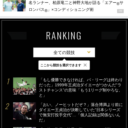
名ランナー、柏原竜二と神野大地が語る「エアー
サ
®
ロンパス
」×コンディショニング術
®
PR
RANKING
全ての競技
×
ここから競技を選択できます
最新
24時間
週間
「もし優勝できなければ、パ・リーグは終わり
だった」1999年王貞治ダイエーがつかんだ“ラ
ストチャンス”の意味「もう1リーグ制やろな、
と」
「おい、ノーヒットだぞ？」落合博満より前に
ダイエー王貞治が決断していた“日本シリーズ
で無安打投手交代”…「個人記録は関係ないん
だ」