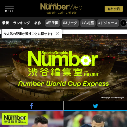
有料会員
毎日6時・11時・17時更新
最新
ランキング
名作
#甲子園
#Jリーグ
#八村塁
#ドジャース
#
〉
×
Number渋谷編集室 with ABEMA
今人気の記事が競技ごとに探せます