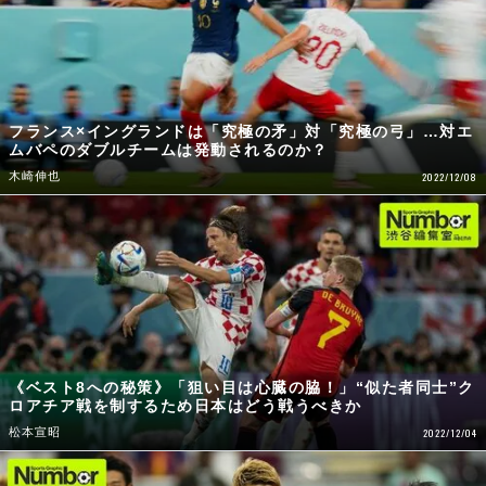
フランス×イングランドは「究極の矛」対「究極の弓」…対エ
ムバペのダブルチームは発動されるのか？
木崎伸也
2022/12/08
《ベスト8への秘策》「狙い目は心臓の脇！」“似た者同士”ク
ロアチア戦を制するため日本はどう戦うべきか
松本宣昭
2022/12/04