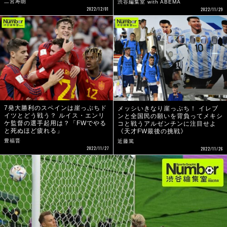
二宮寿朗
渋谷編集室 with ABEMA
2022/12/01
2022/11/29
7発大勝利のスペインは崖っぷちド
メッシいきなり崖っぷち！ イレブ
イツとどう戦う？ ルイス・エンリ
ンと全国民の願いを背負ってメキシ
ケ監督の選手起用は？「FWでやる
コと戦うアルゼンチンに注目せよ
と死ぬほど疲れる」
《天才FW最後の挑戦》
豊福晋
近藤篤
2022/11/27
2022/11/26