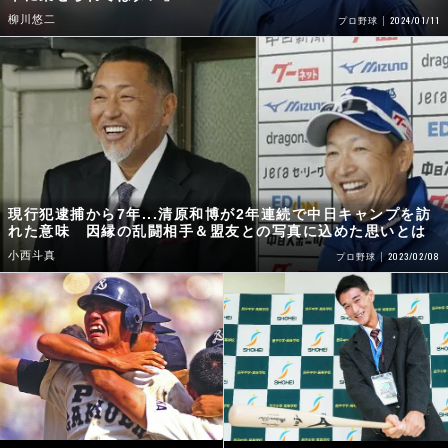
柳川悠二
2024/01/11
プロ野球
現行犯逮捕から7年...清原和博が2年連続で中日キャンプを訪
れた意味 因縁の乱闘相手＆盟友との写真に込めた思いとは
小西斗真
2023/02/08
プロ野球