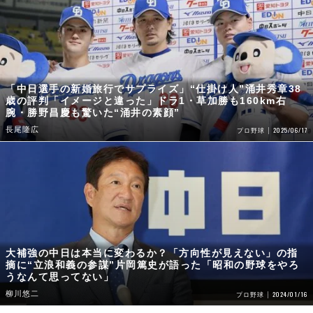
「中日選手の新婚旅行でサプライズ」“仕掛け人”涌井秀章38
歳の評判「イメージと違った」ドラ1・草加勝も160km右
腕・勝野昌慶も驚いた“涌井の素顔”
長尾隆広
2025/06/17
プロ野球
大補強の中日は本当に変わるか？「方向性が見えない」の指
摘に“立浪和義の参謀”片岡篤史が語った「昭和の野球をやろ
うなんて思ってない」
柳川悠二
2024/01/16
プロ野球