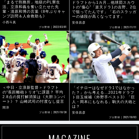
「まるで刑務所」地獄のPL寮生
ドラフトから1カ月…他球団スカウ
活、立浪和義を奮い立たせた先
トの“傷心”「楽天ドラ1の吉野、2位
輩・清原和博の言葉《8年ぶりキャ
で狙ってたんです」「右のスラッガ
ンプ訪問＆人命救助も》
ーの値段が高くなってます」
小西斗真
安倍昌彦
2022/03/01
2021/11/11
プロ野球
プロ野球
＜中日・立浪新監督＞ドラフト
「イチローはなぜドラ1ではなかっ
の“長距離砲トリオ”に課題？ 平均
た？」から考える…2021年ドラフ
2.8点の貧打解消策は《大胆コンバ
ト目玉候補《外野手ベスト3》「巨
ート》？ 山崎武司の忖度なし提言
人・岡本にもなれる」駒大の大砲と
は？
間淳
2021/10/30
安倍昌彦
プロ野球
2021/10/03
プロ野球
MAGAZINE