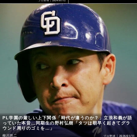
プロ野球
PL学園の厳しい上下関係「時代が違うのか？」立浪和義が語
っていた本音…同期生の野村弘樹「タツは朝早く起きてグラ
ウンド周りのゴミを…」
柳川悠二
2024/01/11
プロ野球