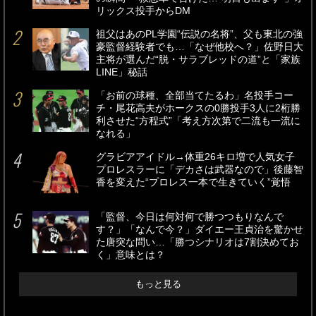
リックス投手からDM
祖父はあのPL学園“伝説の名将”、父も東北の強
豪監督経験者でも…「なぜ他校へ？」佐野日大
主将が選んだ“脱・サラブレッドの道”と「家族
LINE」秘話
「お前の球種、全部当てたるわ」名投手コー
チ・尾花高夫がホークスの0勝投手3人に2桁勝
利させた“方程式”「考え方次第で二流も一流に
なれる」
グラビアアイドル→体重26キロ増で人気女子
プロレスラーに「デカさは武器なので」後藤智
香を変えた“プロレス一本で生きていく”覚悟
「監督、今日は何対何で勝つつもりなんで
す？」「なんで今？」ダイエー王貞治を驚かせ
た唐突な問い…「勝つシナリオは7割決めてお
く」意味とは？
もっと見る