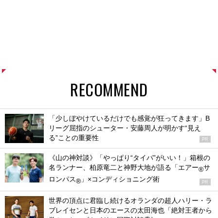
RECOMMEND
「少しぼやけているだけでも感覚が狂ってきます」B
リーグ屈指のシューター・安藤周人が明かす“見え
る”ことの重要性
PR
《山の神対談》「やっぱり“タイパ”がいい！」箱根の
名ランナー、柏原竜二と神野大地が語る「エアー
サ
®
ロンパス
」×コンディショニング術
®
PR
世界の頂点に君臨し続けるオランダの超人ハリー・ラ
ブレイセンと日本のエースの太田海也「絶対王者から