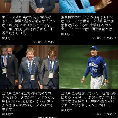
中日・立浪和義に抱える“歯がゆ
落合博満の中日“じつは今より打て
さ”…PL学園の盟友が明かす「タツ
ないチーム”で優勝…立浪和義に森
は酒席でもアセロラジュースを」
繁和が語る「あの“米騒動”への本
「言葉で伝えるのは苦手かも…不
音」「キーマンは中田翔か龍空か」
器用だから（笑）」
柳川悠二
2024/01/12
柳川悠二
プロ野球
2024/01/16
プロ野球
立浪和義を“落合博満時代の名コー
立浪和義が吐露していた「現場と外
チ”が語る「タツが中日ファンから
はちゃうんや…」あの天才が中日監
嫌われているとは思わない」助っ
督でなぜ苦悩？ PL学園の盟友が明
人がまさかの亡命も…立浪政権を
かす「タツが苦しんでるのは…」
検証する
柳川悠二
2024/01/12
柳川悠二
プロ野球
2024/01/12