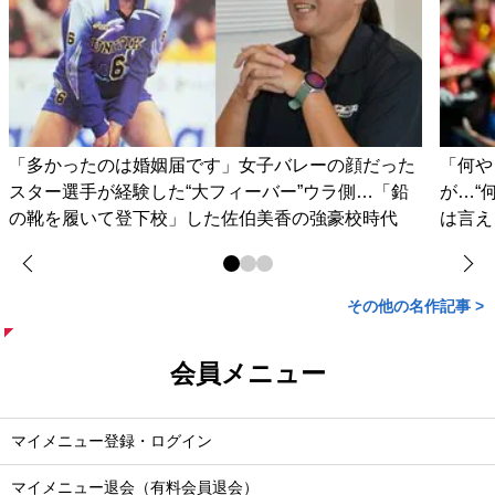
「多かったのは婚姻届です」女子バレーの顔だった
「何や
スター選手が経験した“大フィーバー”ウラ側…「鉛
が…“
の靴を履いて登下校」した佐伯美香の強豪校時代
は言え
その他の名作記事 >
会員メニュー
マイメニュー登録・ログイン
マイメニュー退会（有料会員退会）