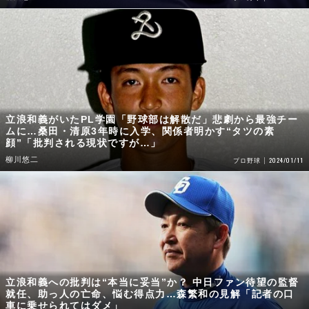
立浪和義がいたPL学園「野球部は解散だ」悲劇から最強チー
ムに…桑田・清原3年時に入学、関係者明かす“タツの素
顔”「批判される現状ですが…」
柳川悠二
2024/01/11
プロ野球
立浪和義への批判は“本当に妥当”か？ 中日ファン待望の監督
就任、助っ人の亡命、悩む得点力…森繁和の見解「記者の口
車に乗せられてはダメ」