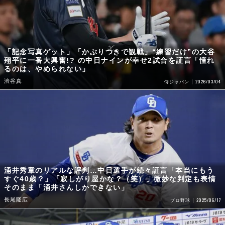
「記念写真ゲット」「かぶりつきで観戦」“練習だけ”の大谷
翔平に一番大興奮!? の中日ナインが幸せ2試合を証言「憧れ
るのは、やめられない」
渋谷真
2026/03/04
侍ジャパン
涌井秀章のリアルな評判…中日選手が続々証言「本当にもう
すぐ40歳？」「寂しがり屋かな？（笑）」微妙な判定も表情
そのまま「涌井さんしかできない」
長尾隆広
2025/06/17
プロ野球