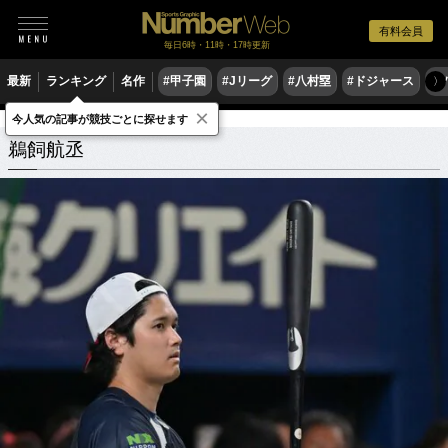
有料会員
毎日6時・11時・17時更新
最新
ランキング
名作
#甲子園
#Jリーグ
#八村塁
#ドジャース
#
〉
×
今人気の記事が競技ごとに探せます
鵜飼航丞
関連記事
鵜飼航丞