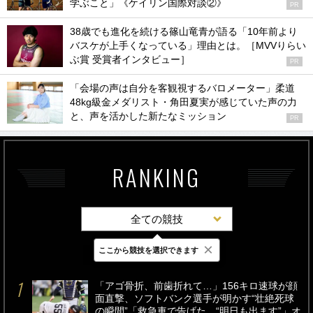
学ぶこと」《ケイリン国際対談②》
PR
38歳でも進化を続ける篠山竜青が語る「10年前より
バスケが上手くなっている」理由とは。［MVVりらい
ぶ賞 受賞者インタビュー］
PR
「会場の声は自分を客観視するバロメーター」柔道
48kg級金メダリスト・角田夏実が感じていた声の力
と、声を活かした新たなミッション
PR
RANKING
全ての競技
×
ここから競技を選択できます
最新
24時間
週間
「アゴ骨折、前歯折れて…」156キロ速球が顔
面直撃、ソフトバンク選手が明かす“壮絶死球
の瞬間”「救急車で告げた…“明日も出ます”」オ