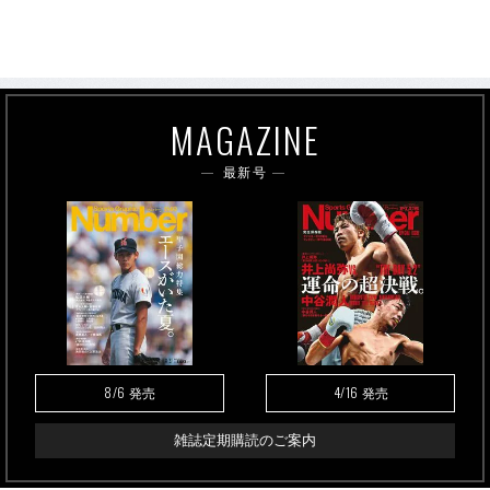
MAGAZINE
最新号
8/6
4/16
発売
発売
雑誌定期購読のご案内