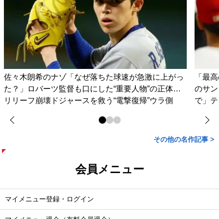
佐々木朗希のナゾ「なぜ落ちた球速が急激に上がっ
「最高
た？」ロバーツ監督も口にした“重要人物”の正体…
のサン
リリーフ崩壊ドジャースを救う“電撃復帰”ウラ側
で」テ
その他の名作記事 >
会員メニュー
マイメニュー登録・ログイン