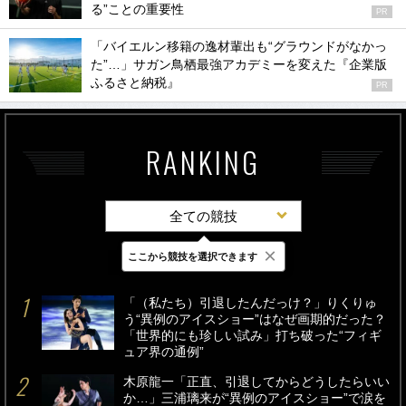
る”ことの重要性
PR
「バイエルン移籍の逸材輩出も“グラウンドがなかっ
た”…」サガン鳥栖最強アカデミーを変えた『企業版
ふるさと納税』
PR
RANKING
全ての競技
×
ここから競技を選択できます
最新
24時間
週間
「（私たち）引退したんだっけ？」りくりゅ
う“異例のアイスショー”はなぜ画期的だった？
「世界的にも珍しい試み」打ち破った“フィギ
ュア界の通例”
木原龍一「正直、引退してからどうしたらいい
か…」三浦璃来が“異例のアイスショー”で涙を