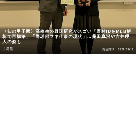
〈知の甲子園〉高校生の野球研究がスゴい「野村IDをMLB解
析で再構築」「野球部マネ仕事の現状」…桑田真澄や吉井理
人の姿も
広尾晃
2024/03/18
高校野球