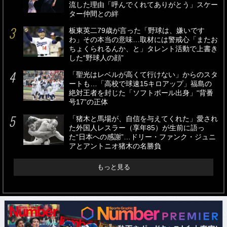
流した理由「呼んでくれてありがとう」スケー
ター仲間との絆
板東英二79歳が言った「野球は、嫌いです
わ」その本当の意味…取材には警戒心「またお
ちょくられるんか、と」タレント活動で上書き
した“野球人の顔”
「聖光はレベルが高くて行けない」からのスタ
ートも…「高校で球速15キロアップ」福島の
絶対王者を封じた「ソフトボール出身」“背番
号17”の正体
「猪木と馬場が、自信を与えてくれた」愛され
た外国人レスラー（享年85）が生前に語っ
た“日本への感謝”…ドリー・ファンク・ジュニ
アとアントニオ猪木の名勝負
もっと見る