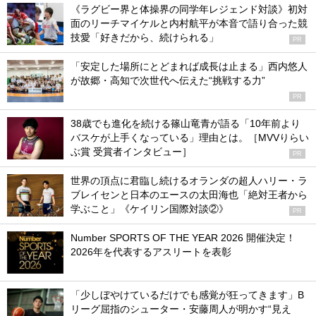
《ラグビー界と体操界の同学年レジェンド対談》初対
面のリーチマイケルと内村航平が本音で語り合った競
技愛「好きだから、続けられる」
PR
「安定した場所にとどまれば成長は止まる」西内悠人
が故郷・高知で次世代へ伝えた“挑戦する力”
PR
38歳でも進化を続ける篠山竜青が語る「10年前より
バスケが上手くなっている」理由とは。［MVVりらい
ぶ賞 受賞者インタビュー］
PR
世界の頂点に君臨し続けるオランダの超人ハリー・ラ
ブレイセンと日本のエースの太田海也「絶対王者から
学ぶこと」《ケイリン国際対談②》
PR
Number SPORTS OF THE YEAR 2026 開催決定！
2026年を代表するアスリートを表彰
「少しぼやけているだけでも感覚が狂ってきます」B
リーグ屈指のシューター・安藤周人が明かす“見え