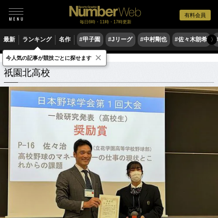
有料会員
毎日6時・11時・17時更新
最新
ランキング
名作
#甲子園
#Jリーグ
#中村剛也
#佐々木朗希
〉
×
今人気の記事が競技ごとに探せます
学校
広島県
祇園北高校
関連記事
祇園北高校