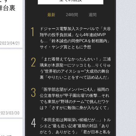
舞台裏
最新
24時間
週間
ドジャース電撃加入スクーバルで「大谷
「ア
翔平の投手負担減」なら4年連続MVP
球
も…「鈴木誠也の同僚PCAを射程圏内」
す“
2023/04/21
サイ・ヤング賞とともに予想
た…
らD
「まだ着替えてなかったんかい！」三浦
璃来が木原龍一にツッコミも…りくりゅ
「
う“世界初のアイスショー”大成功の舞台
り
裏「やりたいことをすべて詰め込んだ」
た“
「
「医学部志望がメンバーに4人」福岡の
公立進学校が“甲子園出場”の衝撃…それ
「
でも東筑が“野球のチーム”で挑んだワケ
終わ
は？「さすがに勉強に身が入らなくて」
つか
2023/03/30
リ
「本田圭佑は興味深い候補だが…」トル
シエと“最も近い記者”最期の対話「あり
「
がとう、ありがとう」「君が日本と私を
っ