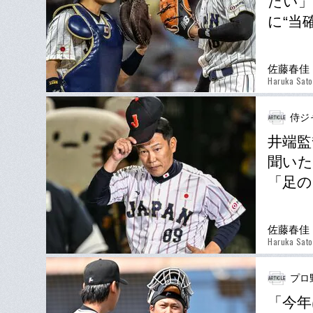
たい」
に“当
佐藤春佳
Haruka Sato
侍ジ
井端監
聞いた
「足の
佐藤春佳
Haruka Sato
プロ
「今年