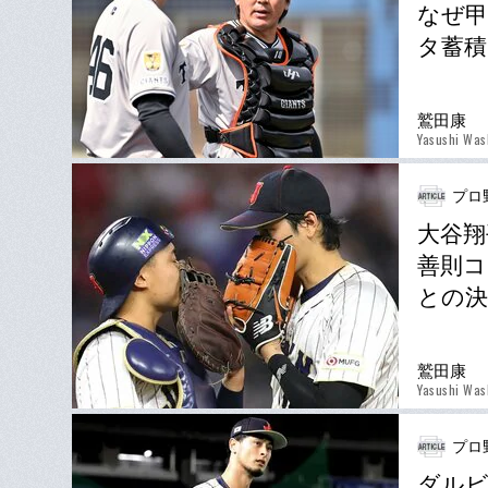
なぜ甲
タ蓄積
鷲田康
Yasushi Was
プロ
大谷翔
善則コ
との決
鷲田康
Yasushi Was
プロ
ダルビ