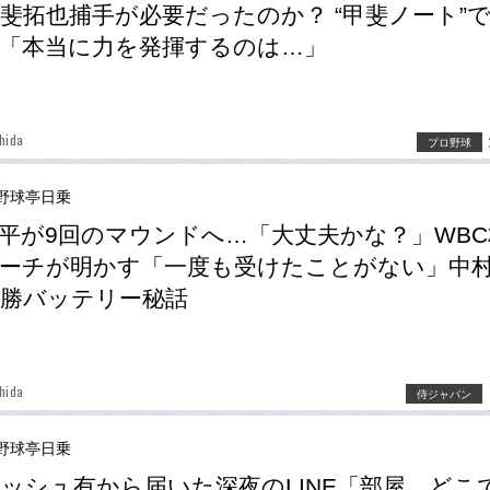
斐拓也捕手が必要だったのか？ “甲斐ノート”
「本当に力を発揮するのは…」
hida
プロ野球
野球亭日乗
平が9回のマウンドへ…「大丈夫かな？」WBC
ーチが明かす「一度も受けたことがない」中
勝バッテリー秘話
hida
侍ジャパン
野球亭日乗
ッシュ有から届いた深夜のLINE「部屋、どこ