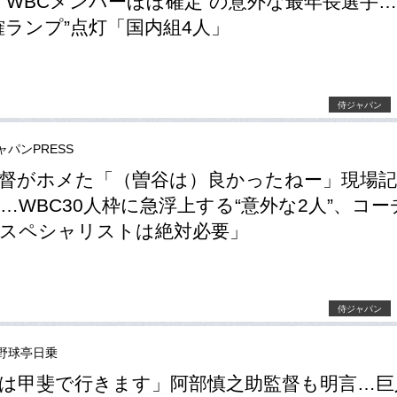
“WBCメンバーほぼ確定”の意外な最年長選手
確ランプ”点灯「国内組4人」
侍ジャパン
ャパンPRESS
督がホメた「（曽谷は）良かったねー」現場
…WBC30人枠に急浮上する“意外な2人”、コー
スペシャリストは絶対必要」
侍ジャパン
野球亭日乗
は甲斐で行きます」阿部慎之助監督も明言…巨