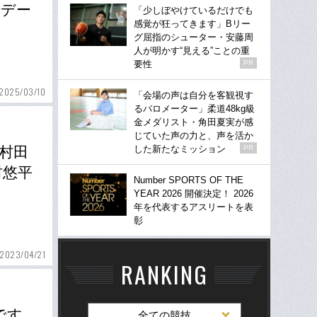
でデー
「少しぼやけているだけでも
感覚が狂ってきます」Bリー
グ屈指のシューター・安藤周
人が明かす“見える”ことの重
要性
PR
2025/03/10
「会場の声は自分を客観視す
るバロメーター」柔道48kg級
金メダリスト・角田夏実が感
じていた声の力と、声を活か
した新たなミッション
PR
村田
村悠平
Number SPORTS OF THE
YEAR 2026 開催決定！ 2026
年を代表するアスリートを表
彰
2023/04/21
RANKING
です
全ての競技