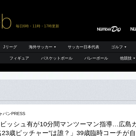
毎日6時・11時・17時更新
Jリーグ
海外サッカー
サッカー日本代表
ゴルフ
フィギュア
バスケットボール
バレーボール
他競技
ャパンPRESS
ビッシュ有が10分間マンツーマン指導…広島
名23歳ピッチャー”は誰？」39歳臨時コーチが