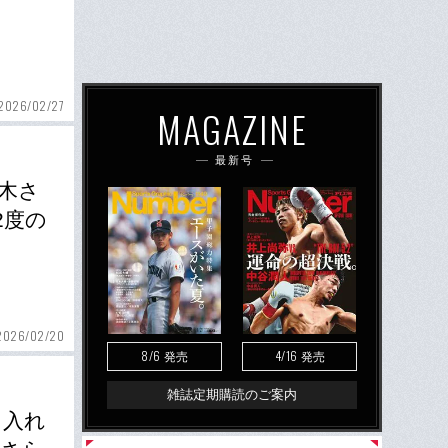
2026/02/27
MAGAZINE
最新号
木さ
2度の
2026/02/20
8/6
4/16
発売
発売
雑誌定期購読のご案内
を入れ