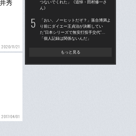
松井秀
つないでくれた」《追悼・田村修一さ
王貞
ん》
当
「おい、ノーヒットだぞ？」落合博満よ
「
り前にダイエー王貞治が決断してい
で
た“日本シリーズで無安打投手交代”…
を
「個人記録は関係ないんだ」
は
2020/11/21
もっと見る
2017/04/01