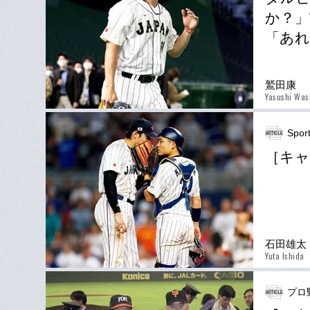
か？」
「あれ
鷲田康
Yasushi Was
Spor
［キャ
石田雄太
Yuta Ishida
プロ