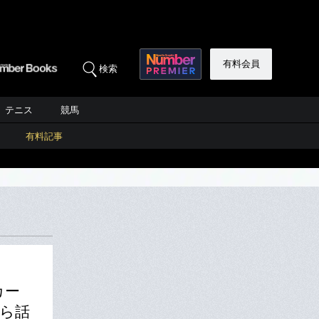
有料会員
検索
テニス
競馬
有料記事
カー
自ら話