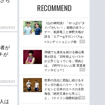
…さら
RECOMMEND
《山の神対談》「やっぱり“タ
2025/11/22
イパ”がいい！」箱根の名ラン
ナー、柏原竜二と神野大地が
語る「エアー
サロンパス
」
®
®
×コンディショニング術
PR
記者が
38歳でも進化を続ける篠山竜
チが
青が語る「10年前よりバスケ
が上手くなっている」理由と
は。［MVVりらいぶ賞 受賞者
インタビュー］
PR
世界の頂点に君臨し続けるオ
2025/11/22
ランダの超人ハリー・ラブレ
イセンと日本のエースの太田
海也「絶対王者から学ぶこ
と」《ケイリン国際対談②》
PR
人は