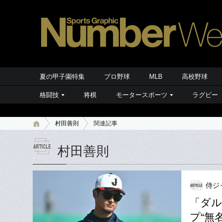
夏の甲子園特集
プロ野球
MLB
高校野球
格闘技
将棋
モータースポーツ
ラグビー
村田善則
関連記事
村田善則
侍ジ
「ダル
プ“無