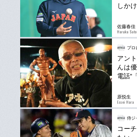
しかけ
佐藤春佳
Haruka Sato
プロ
アント
んは優
電話”
原悦生
Essei Hara
侍ジ
コーチ