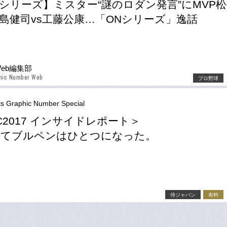
シリーズ】ミスター“謎のロダン発言”にMVP
島健司vs工藤公康…「ONシリーズ」逸話
Web編集部
phic Number Web
プロ野球
ts Graphic Number Special
C2017 インサイドレポート＞
してブルペンはひとつになった。
侍ジャパン
有料