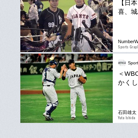
【日本
喜、城
Number
Sports Gra
Spor
＜WB
かく
石田雄太
Yuta Ishida