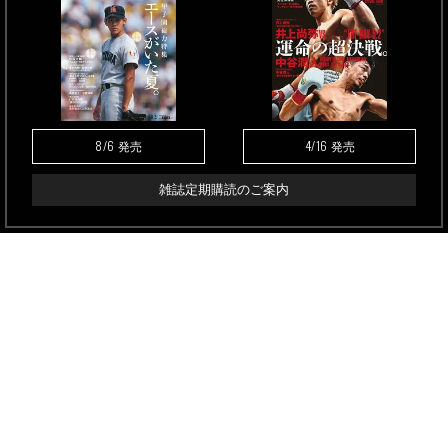
8/6
4/16
発売
発売
雑誌定期購読のご案内