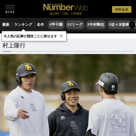
有料会員
毎日6時・11時・17時更新
最新
ランキング
名作
#甲子園
#Jリーグ
#中村剛也
#佐々木朗希
〉
×
今人気の記事が競技ごとに探せます
村上隆行
関連記事
村上隆行