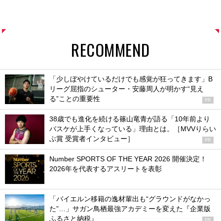
RECOMMEND
「少しぼやけているだけでも感覚が狂ってきます」B
リーグ屈指のシューター・安藤周人が明かす“見え
る”ことの重要性
PR
38歳でも進化を続ける篠山竜青が語る「10年前より
バスケが上手くなっている」理由とは。［MVVりらい
ぶ賞 受賞者インタビュー］
PR
Number SPORTS OF THE YEAR 2026 開催決定！
2026年を代表するアスリートを表彰
「バイエルン移籍の逸材輩出も“グラウンドがなかっ
た”…」サガン鳥栖最強アカデミーを変えた『企業版
ふるさと納税』
PR