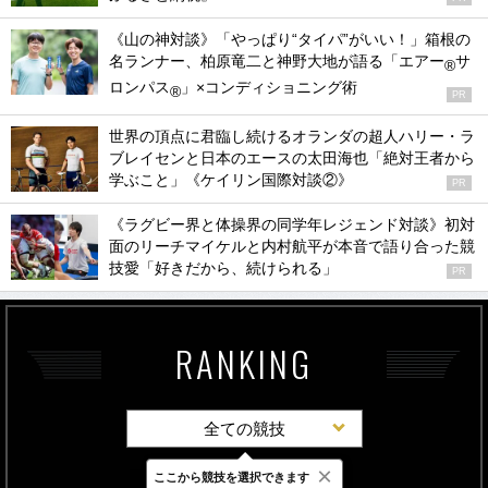
《山の神対談》「やっぱり“タイパ”がいい！」箱根の
名ランナー、柏原竜二と神野大地が語る「エアー
サ
®
ロンパス
」×コンディショニング術
®
PR
世界の頂点に君臨し続けるオランダの超人ハリー・ラ
ブレイセンと日本のエースの太田海也「絶対王者から
学ぶこと」《ケイリン国際対談②》
PR
《ラグビー界と体操界の同学年レジェンド対談》初対
面のリーチマイケルと内村航平が本音で語り合った競
技愛「好きだから、続けられる」
PR
RANKING
全ての競技
×
ここから競技を選択できます
最新
24時間
週間