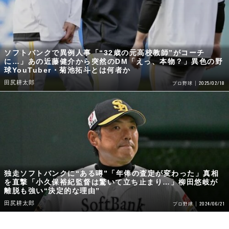
ソフトバンクで異例人事「“32歳の元高校教師”がコーチ
に…」あの近藤健介から突然のDM「えっ、本物？」異色の野
球YouTuber・菊池拓斗とは何者か
田尻耕太郎
2025/02/18
プロ野球
独走ソフトバンクに“ある噂”「年俸の査定が変わった」真相
を直撃「小久保裕紀監督は驚いて立ち止まり…」柳田悠岐が
離脱も強い“決定的な理由”
田尻耕太郎
2024/06/21
プロ野球