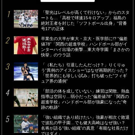
「聖光はレベルが高くて行けない」からのスタ
ートも…「高校で球速15キロアップ」福島の
絶対王者を封じた「ソフトボール出身」“背番
号17”の正体
卒業生の大半が東大・京大・医学部に!? “偏差
値78”「関西の超進学校」ハンドボール部がイ
ンターハイ出場の衝撃…東大寺学園「まさかの
快挙」のウラ話
「（私たち）引退したんだっけ？」りくりゅ
う“異例のアイスショー”はなぜ画期的だった？
「世界的にも珍しい試み」打ち破った“フィギ
ュア界の通例”
「部活の体を成していない」練習は閑散、熱血
指導は空回り…弱小だった“偏差値78”「関西の
超進学校」ハンドボール部が強豪になった“奇
跡の軌跡”
「強い組織であり続けたい」強豪が相次ぐ敗退
で波乱の甲子園…でも健大高崎はなぜ強い？
名将が語る“強い組織”の真意「有能な社長だけ
ではダメ」