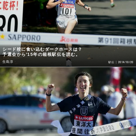
シード校に食い込むダークホースは？
予選会から'15年の箱根駅伝を読む。
生島淳
2014/10/20
駅伝