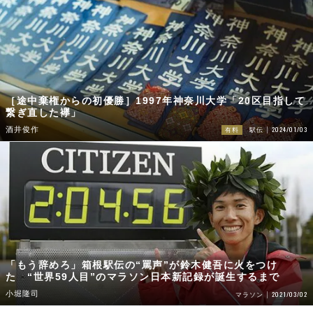
［途中棄権からの初優勝］1997年神奈川大学「20区目指して
繋ぎ直した襷」
2024/01/03
酒井俊作
有料
駅伝
「もう辞めろ」箱根駅伝の“罵声”が鈴木健吾に火をつけ
た “世界59人目”のマラソン日本新記録が誕生するまで
小堀隆司
2021/03/02
マラソン