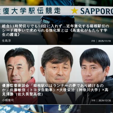
総合11時間切りでも10位に入れず…近年激化する箱根駅伝の
シード権争いで求められる強化策とは《高速化がもたらす学
生の躍進》
生島淳
2025/11/19
PR
優勝監督座談会「箱根駅伝はランナーの夢であり続けるの
か」佐藤敏信（トヨタ自動車）×大後栄治（神奈川大学）×高
見澤勝（佐久長聖高校）
小堀隆司
2024/12/26
PR