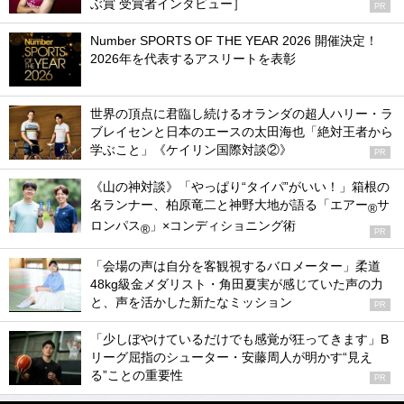
ぶ賞 受賞者インタビュー］
PR
Number SPORTS OF THE YEAR 2026 開催決定！
2026年を代表するアスリートを表彰
世界の頂点に君臨し続けるオランダの超人ハリー・ラ
ブレイセンと日本のエースの太田海也「絶対王者から
学ぶこと」《ケイリン国際対談②》
PR
《山の神対談》「やっぱり“タイパ”がいい！」箱根の
名ランナー、柏原竜二と神野大地が語る「エアー
サ
®
ロンパス
」×コンディショニング術
®
PR
「会場の声は自分を客観視するバロメーター」柔道
48kg級金メダリスト・角田夏実が感じていた声の力
と、声を活かした新たなミッション
PR
「少しぼやけているだけでも感覚が狂ってきます」B
リーグ屈指のシューター・安藤周人が明かす“見え
る”ことの重要性
PR