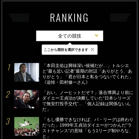
RANKING
全ての競技
×
ここから競技を選択できます
最新
24時間
週間
「本田圭佑は興味深い候補だが…」トルシエ
と“最も近い記者”最期の対話「ありがとう、あ
りがとう」「君が日本と私をつないでくれた」
《追悼・田村修一さん》
「おい、ノーヒットだぞ？」落合博満より前に
ダイエー王貞治が決断していた“日本シリーズ
で無安打投手交代”…「個人記録は関係ないん
だ」
「もし優勝できなければ、パ・リーグは終わり
だった」1999年王貞治ダイエーがつかんだ“ラ
ストチャンス”の意味「もう1リーグ制やろな、
と」