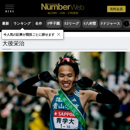
有料会員
毎日6時・11時・17時更新
最新
ランキング
名作
#甲子園
#Jリーグ
#八村塁
#ドジャース
#
〉
×
今人気の記事が競技ごとに探せます
大後栄治
関連記事
大後栄治