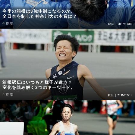
今季の箱根は3強体制になるのか。
全日本を制した神奈川大の本音は？
生島淳
2017/11/06
駅伝
箱根駅伝はいつもと様子が違う？
変化を読み解く2つのキーワード。
生島淳
2015/12/18
駅伝