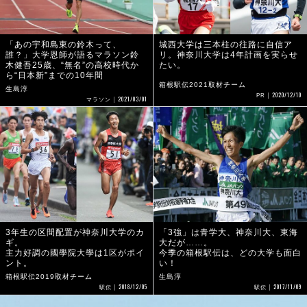
「あの宇和島東の鈴木って、
城西大学は三本柱の往路に自信ア
誰？」大学恩師が語るマラソン鈴
リ。神奈川大学は4年計画を実らせ
木健吾25歳、“無名”の高校時代か
たい。
ら“日本新”までの10年間
箱根駅伝2021取材チーム
生島淳
2020/12/10
PR
2021/03/01
マラソン
3年生の区間配置が神奈川大学のカ
「3強」は青学大、神奈川大、東海
ギ。
大だが……。
主力好調の國學院大學は1区がポイ
今季の箱根駅伝は、どの大学も面白
ント。
い！
箱根駅伝2019取材チーム
生島淳
2018/12/05
2017/11/09
駅伝
駅伝