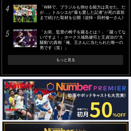
「W杯で、ブラジルも倒せる能力は見せた。だ
が…」トルシエが“最も愛した記者”が死の直前
まで続けた取材を公開《追悼・田村修一さん》
「お前、監督の椅子を蹴るとは！」「蹴ってな
いですよ！」ホークス城島健司と王貞治の“大
騒動”の真相「俺、王さんに当たられた唯一の
男です（笑）」
もっと見る