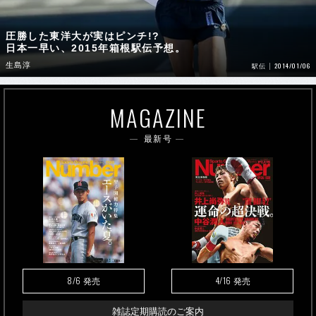
圧勝した東洋大が実はピンチ!?
日本一早い、2015年箱根駅伝予想。
生島淳
2014/01/06
駅伝
MAGAZINE
最新号
8/6
4/16
発売
発売
雑誌定期購読のご案内