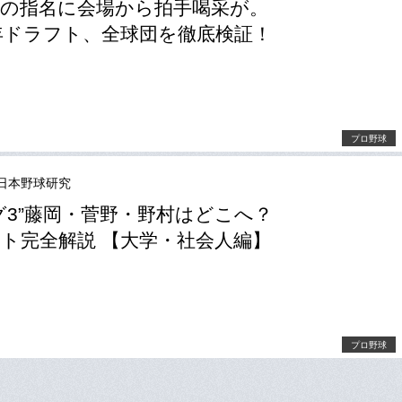
の指名に会場から拍手喝采が。
1年ドラフト、全球団を徹底検証！
プロ野球
日本野球研究
グ3”藤岡・菅野・野村はどこへ？
ト完全解説 【大学・社会人編】
プロ野球