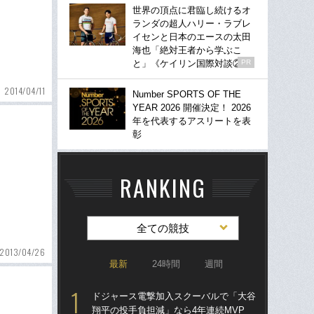
世界の頂点に君臨し続けるオ
ランダの超人ハリー・ラブレ
イセンと日本のエースの太田
海也「絶対王者から学ぶこ
と」《ケイリン国際対談②》
PR
2014/04/11
Number SPORTS OF THE
YEAR 2026 開催決定！ 2026
年を代表するアスリートを表
彰
RANKING
全ての競技
2013/04/26
最新
24時間
週間
ドジャース電撃加入スクーバルで「大谷
「
翔平の投手負担減」なら4年連続MVP
り