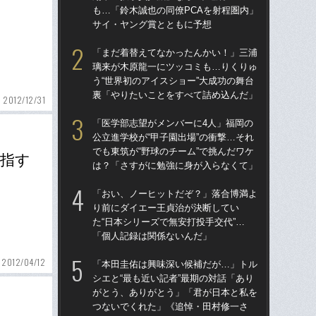
も…「鈴木誠也の同僚PCAを射程圏内」
た“
サイ・ヤング賞とともに予想
「
「まだ着替えてなかったんかい！」三浦
「
璃来が木原龍一にツッコミも…りくりゅ
終わ
う“世界初のアイスショー”大成功の舞台
つか
裏「やりたいことをすべて詰め込んだ」
リ
2012/12/31
「医学部志望がメンバーに4人」福岡の
「
公立進学校が“甲子園出場”の衝撃…それ
っ
でも東筑が“野球のチーム”で挑んだワケ
王貞
目指す
は？「さすがに勉強に身が入らなくて」
当
「おい、ノーヒットだぞ？」落合博満よ
「ア
り前にダイエー王貞治が決断してい
球
た“日本シリーズで無安打投手交代”…
す“
「個人記録は関係ないんだ」
た…
らD
2012/04/12
「本田圭佑は興味深い候補だが…」トル
シエと“最も近い記者”最期の対話「あり
「
がとう、ありがとう」「君が日本と私を
シエ
つないでくれた」《追悼・田村修一さ
が