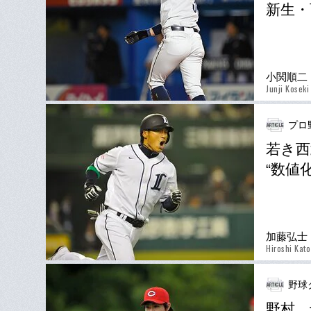
新生・
小関順二
Junji Koseki
プロ
若き西
“数値
加藤弘士
Hiroshi Kato
野球
野村、