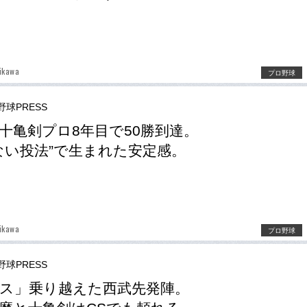
ikawa
プロ野球
野球PRESS
十亀剣プロ8年目で50勝到達。
ない投法”で生まれた安定感。
ikawa
プロ野球
野球PRESS
ス」乗り越えた西武先発陣。