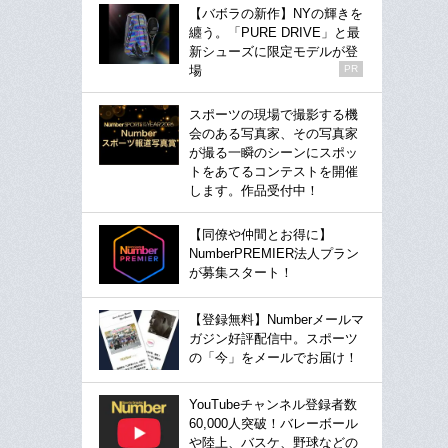
【バボラの新作】NYの輝きを
纏う。「PURE DRIVE」と最
新シューズに限定モデルが登
場
PR
スポーツの現場で撮影する機
会のある写真家、その写真家
が撮る一瞬のシーンにスポッ
トをあてるコンテストを開催
します。作品受付中！
【同僚や仲間とお得に】
NumberPREMIER法人プラン
が募集スタート！
【登録無料】Numberメールマ
ガジン好評配信中。スポーツ
の「今」をメールでお届け！
YouTubeチャンネル登録者数
60,000人突破！バレーボール
や陸上、バスケ、野球などの