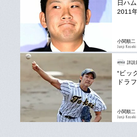
日ハム
201
小関順二
Junji Koseki
詳説
“ビッ
ドラフ
小関順二
Junji Koseki