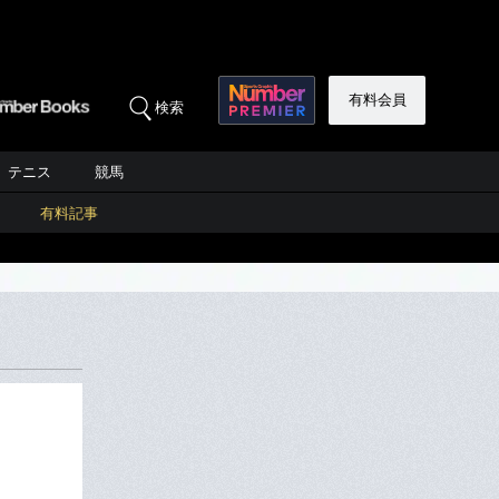
有料会員
検索
テニス
競馬
有料記事