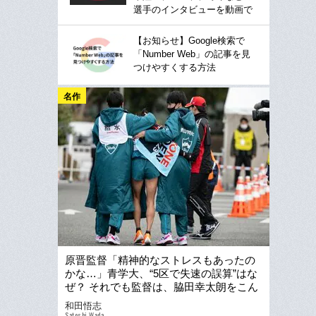
選手のインタビューを動画で
【お知らせ】Google検索で
「Number Web」の記事を見
つけやすくする方法
名作
原晋監督「精神的なストレスもあったの
かな…」青学大、“5区で失速の誤算”はな
ぜ？ それでも監督は、脇田幸太朗をこん
な言葉でかばった
和田悟志
Satoshi Wada