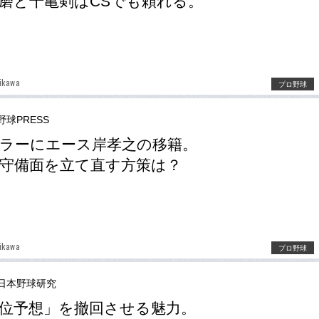
磨と十亀剣はCSでも頼れる。
ikawa
プロ野球
野球PRESS
ラーにエース岸孝之の移籍。
守備面を立て直す方策は？
ikawa
プロ野球
日本野球研究
位予想」を撤回させる魅力。