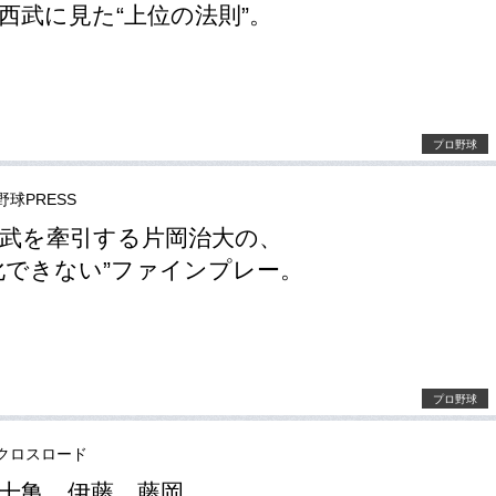
西武に見た“上位の法則”。
プロ野球
野球PRESS
武を牽引する片岡治大の、
化できない”ファインプレー。
プロ野球
クロスロード
十亀、伊藤、藤岡……。