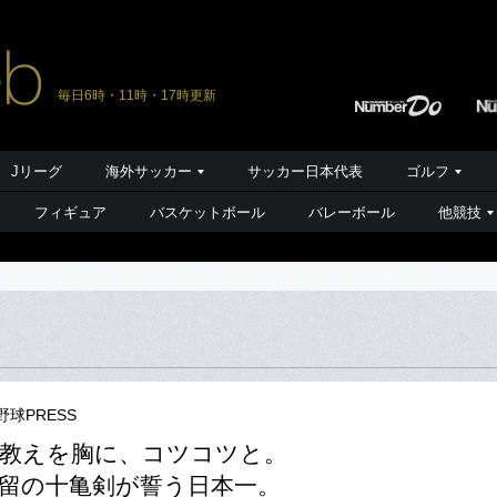
毎日6時・11時・17時更新
Jリーグ
海外サッカー
サッカー日本代表
ゴルフ
フィギュア
バスケットボール
バレーボール
他競技
野球PRESS
教えを胸に、コツコツと。
留の十亀剣が誓う日本一。