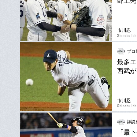
野上亮
市川忍
Shinobu Ich
プロ
最多エ
西武が
市川忍
Shinobu Ich
詳説
「最下