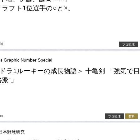
年ドラフト1位選手の○と×。
hi
プロ野球
ts Graphic Number Special
ドラ1ルーキーの成長物語＞ 十亀剣 「強気で
格派”」
ka
プロ野球
有料
日本野球研究