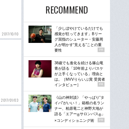
RECOMMEND
「少しぼやけているだけでも
2017/10/10
感覚が狂ってきます」Bリー
グ屈指のシューター・安藤周
人が明かす“見える”ことの重
要性
PR
38歳でも進化を続ける篠山竜
青が語る「10年前よりバスケ
が上手くなっている」理由と
は。［MVVりらいぶ賞 受賞者
インタビュー］
PR
《山の神対談》「やっぱり“タ
2017/01/03
イパ”がいい！」箱根の名ラン
ナー、柏原竜二と神野大地が
語る「エアー
サロンパス
」
®
®
×コンディショニング術
PR