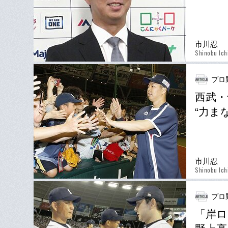
市川忍
Shinobu Ich
プロ
西武・
“力ま
市川忍
Shinobu Ich
プロ
「岸ロ