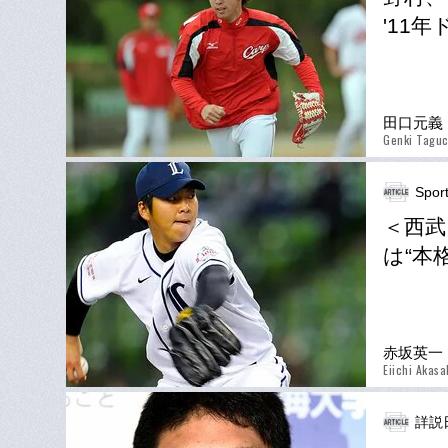
'11
田口元義
Genki Taguc
Spor
＜西武
は“本
赤坂英一
Eiichi Akasa
詳説