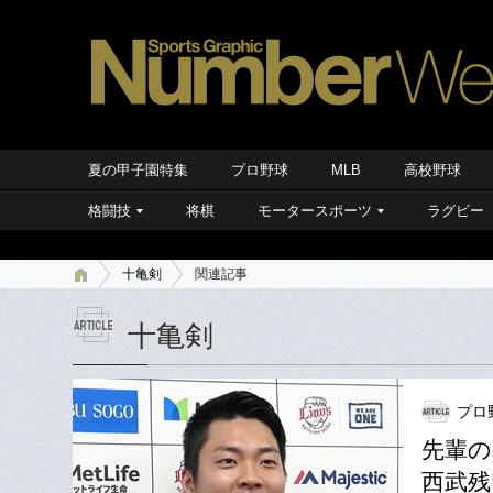
夏の甲子園特集
プロ野球
MLB
高校野球
格闘技
将棋
モータースポーツ
ラグビー
十亀剣
関連記事
十亀剣
プロ
先輩の
西武残