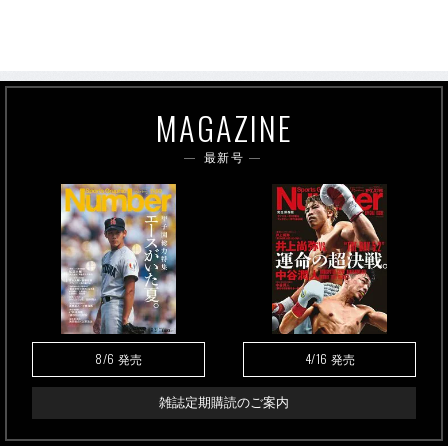
MAGAZINE
最新号
8/6
4/16
発売
発売
雑誌定期購読のご案内