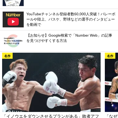
YouTubeチャンネル登録者数60,000人突破！バレーボ
ールや陸上、バスケ、野球などの選手のインタビュー
を動画で
【お知らせ】Google検索で「Number Web」の記事
を見つけやすくする方法
名作
名作
「イノウエをダウンさせるプランがある」敗者アフ
「なぜ