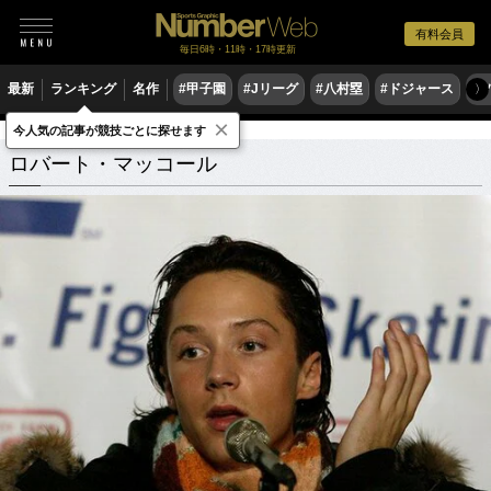
有料会員
毎日6時・11時・17時更新
最新
ランキング
名作
#甲子園
#Jリーグ
#八村塁
#ドジャース
#
〉
×
今人気の記事が競技ごとに探せます
ロバート・マッコール
関連記事
ロバート・マッコール