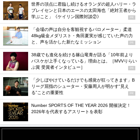
世界の頂点に君臨し続けるオランダの超人ハリー・ラ
ブレイセンと日本のエースの太田海也「絶対王者から
学ぶこと」《ケイリン国際対談②》
PR
「会場の声は自分を客観視するバロメーター」柔道
48kg級金メダリスト・角田夏実が感じていた声の力
と、声を活かした新たなミッション
PR
38歳でも進化を続ける篠山竜青が語る「10年前より
バスケが上手くなっている」理由とは。［MVVりらい
ぶ賞 受賞者インタビュー］
PR
「少しぼやけているだけでも感覚が狂ってきます」B
リーグ屈指のシューター・安藤周人が明かす“見え
る”ことの重要性
PR
Number SPORTS OF THE YEAR 2026 開催決定！
2026年を代表するアスリートを表彰