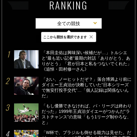
RANKING
全ての競技
×
ここから競技を選択できます
最新
24時間
週間
「本田圭佑は興味深い候補だが…」トルシエ
と“最も近い記者”最期の対話「ありがとう、あ
りがとう」「君が日本と私をつないでくれた」
《追悼・田村修一さん》
「おい、ノーヒットだぞ？」落合博満より前に
ダイエー王貞治が決断していた“日本シリーズ
で無安打投手交代”…「個人記録は関係ないん
だ」
「もし優勝できなければ、パ・リーグは終わり
だった」1999年王貞治ダイエーがつかんだ“ラ
ストチャンス”の意味「もう1リーグ制やろな、
と」
「W杯で、ブラジルも倒せる能力は見せた。だ