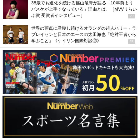
38歳でも進化を続ける篠山竜青が語る「10年前より
バスケが上手くなっている」理由とは。［MVVりらい
ぶ賞 受賞者インタビュー］
PR
世界の頂点に君臨し続けるオランダの超人ハリー・ラ
ブレイセンと日本のエースの太田海也「絶対王者から
学ぶこと」《ケイリン国際対談②》
PR