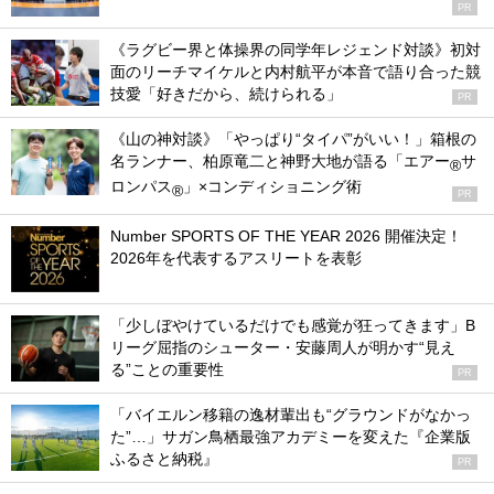
PR
《ラグビー界と体操界の同学年レジェンド対談》初対
面のリーチマイケルと内村航平が本音で語り合った競
技愛「好きだから、続けられる」
PR
《山の神対談》「やっぱり“タイパ”がいい！」箱根の
名ランナー、柏原竜二と神野大地が語る「エアー
サ
®
ロンパス
」×コンディショニング術
®
PR
Number SPORTS OF THE YEAR 2026 開催決定！
2026年を代表するアスリートを表彰
「少しぼやけているだけでも感覚が狂ってきます」B
リーグ屈指のシューター・安藤周人が明かす“見え
る”ことの重要性
PR
「バイエルン移籍の逸材輩出も“グラウンドがなかっ
た”…」サガン鳥栖最強アカデミーを変えた『企業版
ふるさと納税』
PR