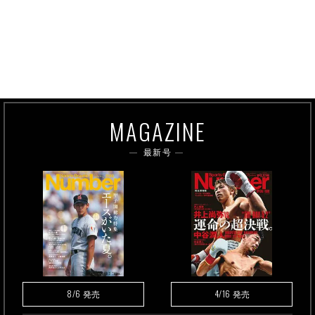
MAGAZINE
最新号
8/6
4/16
発売
発売