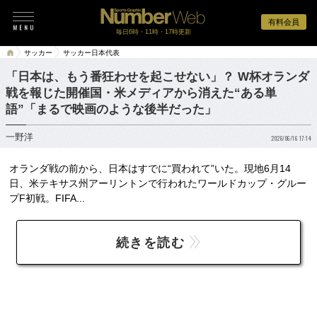
有料会員
毎日6時・11時・17時更新
サッカー
サッカー日本代表
「日本は、もう番狂わせを起こせない」？ W杯オランダ
戦を報じた開催国・米メディアから消えた“ある単
語”「まるで映画のような後半だった」
一野洋
2026/06/16 17:14
オランダ戦の前から、日本はすでに“買われて”いた。現地6月14
日、米テキサス州アーリントンで行われたワールドカップ・グルー
プF初戦。FIFA...
続きを読む