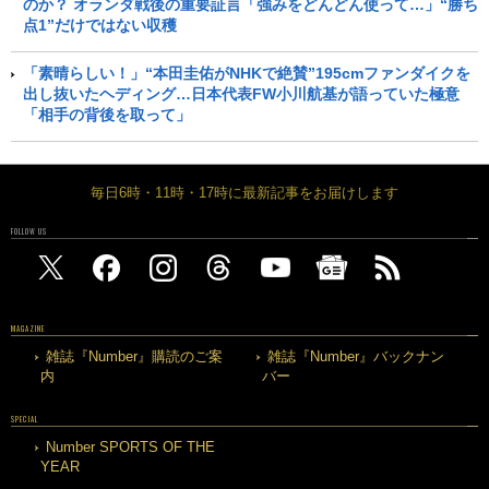
のか？ オランダ戦後の重要証言「強みをどんどん使って…」“勝ち
点1”だけではない収穫
「素晴らしい！」“本田圭佑がNHKで絶賛”195cmファンダイクを
出し抜いたヘディング…日本代表FW小川航基が語っていた極意
「相手の背後を取って」
毎日6時・11時・17時に最新記事をお届けします
FOLLOW US
MAGAZINE
雑誌『Number』購読のご案
雑誌『Number』バックナン
内
バー
SPECIAL
Number SPORTS OF THE
YEAR