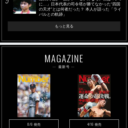
に…」日本代表の司令塔が勝てなかった“四国
の天才”とは何者だった？ 本人が語った「ライ
バルとの軌跡」
もっと見る
MAGAZINE
最新号
8/6
4/16
発売
発売