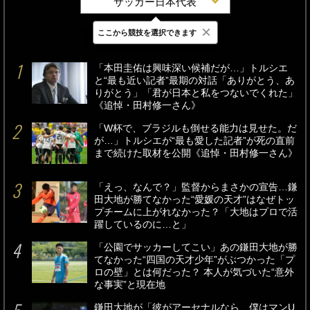
サッカー日本代表
×
ここから競技を選択できます
最新
24時間
週間
「本田圭佑は興味深い候補だが…」トルシエ
と“最も近い記者”最期の対話「ありがとう、あ
りがとう」「君が日本と私をつないでくれた」
《追悼・田村修一さん》
「W杯で、ブラジルも倒せる能力は見せた。だ
が…」トルシエが“最も愛した記者”が死の直前
まで続けた取材を公開《追悼・田村修一さん》
「えっ、なんで？」監督からまさかの宣告…鎌
田大地が勝てなかった“愛媛の天才”はなぜトッ
プチームに上がれなかった？「大地はプロで活
躍しているのに…と」
「公園でサッカーしてこい」あの鎌田大地が勝
てなかった“四国の天才少年”がぶつかった「プ
ロの壁」とは何だった？ 本人が気づいた“意外
な事実”と現在地
鎌田大地が「彼がアーセナルなら、僕はマンU