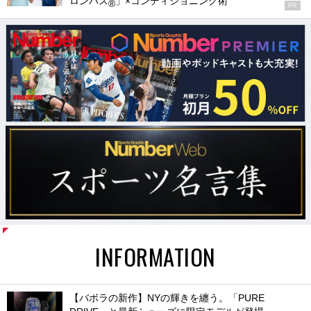
ロンパス
」×コンディショニング術
®
PR
INFORMATION
【バボラの新作】NYの輝きを纏う。「PURE