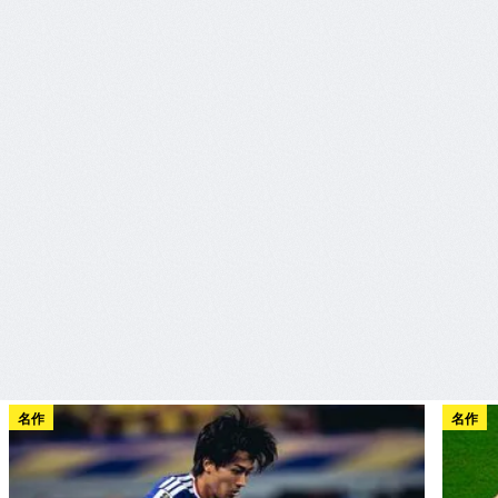
名作
名作