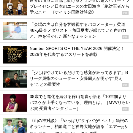
世界の頂点に君臨し続けるオランダの超人ハリー・ラ
ブレイセンと日本のエースの太田海也「絶対王者から
学ぶこと」《ケイリン国際対談②》
PR
「会場の声は自分を客観視するバロメーター」柔道
48kg級金メダリスト・角田夏実が感じていた声の力
と、声を活かした新たなミッション
PR
Number SPORTS OF THE YEAR 2026 開催決定！
2026年を代表するアスリートを表彰
「少しぼやけているだけでも感覚が狂ってきます」B
リーグ屈指のシューター・安藤周人が明かす“見え
る”ことの重要性
PR
38歳でも進化を続ける篠山竜青が語る「10年前より
バスケが上手くなっている」理由とは。［MVVりらい
ぶ賞 受賞者インタビュー］
PR
《山の神対談》「やっぱり“タイパ”がいい！」箱根の
名ランナー、柏原竜二と神野大地が語る「エアー
サ
®