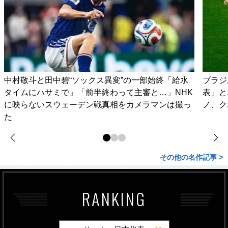
中村敬斗と田中碧“ソックス異変”の一部始終「給水
ブラジ
タイムにハサミで」「前半終わって主審と…」NHK
表」と
に映らないスウェーデン戦真相をカメラマンは撮っ
ノ、ク
た
その他の名作記事 >
RANKING