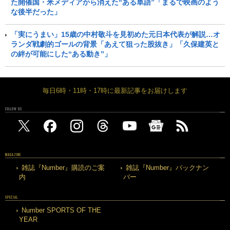
た開催国・米メディアから消えた“ある単語”「まるで映画のよう
な後半だった」
「実にうまい」15歳の中村敬斗を見初めた元日本代表が解説…オ
ランダ戦劇的ゴールの背景「あえて狙った股抜き」「久保建英と
の絆が可能にした“ある動き”」
毎日6時・11時・17時に最新記事をお届けします
FOLLOW US
MAGAZINE
雑誌『Number』購読のご案
雑誌『Number』バックナン
内
バー
SPECIAL
Number SPORTS OF THE
YEAR