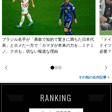
ブラジル名手が「勇敢で知的で驚きに満ちた日本代
「ドイ
表」とホメた一方で「カマダが本来の力を…ミナミ
ドイツ
ノ、クボも」切ない報道な理由
必要？
その他の名作記事 >
RANKING