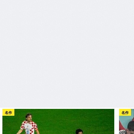
名作
名作