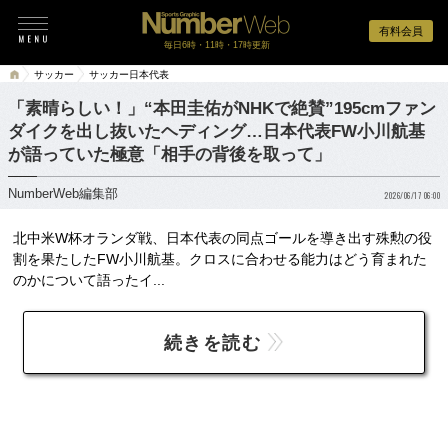
有料会員
毎日6時・11時・17時更新
サッカー
サッカー日本代表
「素晴らしい！」“本田圭佑がNHKで絶賛”195cmファン
ダイクを出し抜いたヘディング…日本代表FW小川航基
が語っていた極意「相手の背後を取って」
NumberWeb編集部
2026/06/17 06:00
北中米W杯オランダ戦、日本代表の同点ゴールを導き出す殊勲の役
割を果たしたFW小川航基。クロスに合わせる能力はどう育まれた
のかについて語ったイ...
続きを読む