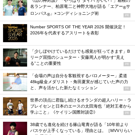
《山の神対談》「やっぱり“タイパ”がいい！」箱根の
名ランナー、柏原竜二と神野大地が語る「エアー
サ
®
ロンパス
」×コンディショニング術
®
PR
Number SPORTS OF THE YEAR 2026 開催決定！
2026年を代表するアスリートを表彰
「少しぼやけているだけでも感覚が狂ってきます」B
リーグ屈指のシューター・安藤周人が明かす“見え
る”ことの重要性
PR
「会場の声は自分を客観視するバロメーター」柔道
48kg級金メダリスト・角田夏実が感じていた声の力
と、声を活かした新たなミッション
PR
世界の頂点に君臨し続けるオランダの超人ハリー・ラ
ブレイセンと日本のエースの太田海也「絶対王者から
学ぶこと」《ケイリン国際対談②》
PR
38歳でも進化を続ける篠山竜青が語る「10年前より
バスケが上手くなっている」理由とは。［MVVりらい