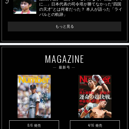
に…」日本代表の司令塔が勝てなかった“四国
の天才”とは何者だった？ 本人が語った「ライ
バルとの軌跡」
もっと見る
MAGAZINE
最新号
8/6
4/16
発売
発売