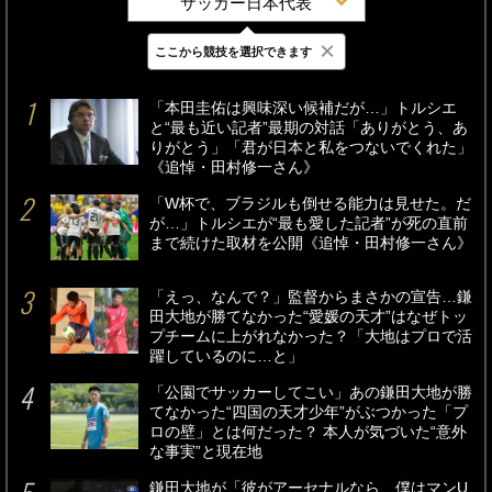
サッカー日本代表
×
ここから競技を選択できます
最新
24時間
週間
「本田圭佑は興味深い候補だが…」トルシエ
と“最も近い記者”最期の対話「ありがとう、あ
りがとう」「君が日本と私をつないでくれた」
《追悼・田村修一さん》
「W杯で、ブラジルも倒せる能力は見せた。だ
が…」トルシエが“最も愛した記者”が死の直前
まで続けた取材を公開《追悼・田村修一さん》
「えっ、なんで？」監督からまさかの宣告…鎌
田大地が勝てなかった“愛媛の天才”はなぜトッ
プチームに上がれなかった？「大地はプロで活
躍しているのに…と」
「公園でサッカーしてこい」あの鎌田大地が勝
てなかった“四国の天才少年”がぶつかった「プ
ロの壁」とは何だった？ 本人が気づいた“意外
な事実”と現在地
鎌田大地が「彼がアーセナルなら、僕はマンU