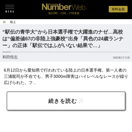
有料会員
毎日6時・11時・17時更新
陸上
“駅伝の青学大”から日本選手権で大躍進のナゼ…高校
は“偏差値67の非陸上強豪校”出身「異色の24歳ランナ
ー」の正体「駅伝ではふがいない結果で…」
和田悟志
2026/06/13 17:05
6月12日から愛知県で行われている陸上の日本選手権。第一人者の
三浦龍司が不在でも、男子3000m障害はハイレベルなレースが繰り
広げられた。フ...
続きを読む