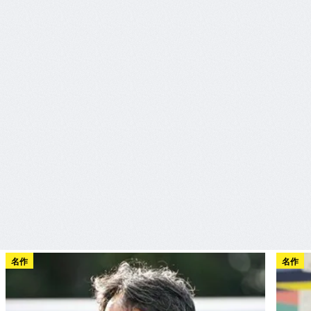
名作
名作