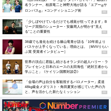
名ランナー、柏原竜二と神野大地が語る「エアー
サ
®
ロンパス
」×コンディショニング術
®
PR
「少しぼやけているだけでも感覚が狂ってきます」B
リーグ屈指のシューター・安藤周人が明かす“見え
る”ことの重要性
PR
38歳でも進化を続ける篠山竜青が語る「10年前より
バスケが上手くなっている」理由とは。［MVVりらい
ぶ賞 受賞者インタビュー］
PR
世界の頂点に君臨し続けるオランダの超人ハリー・ラ
ブレイセンと日本のエースの太田海也「絶対王者から
学ぶこと」《ケイリン国際対談②》
PR
「会場の声は自分を客観視するバロメーター」柔道
48kg級金メダリスト・角田夏実が感じていた声の力
と、声を活かした新たなミッション
PR