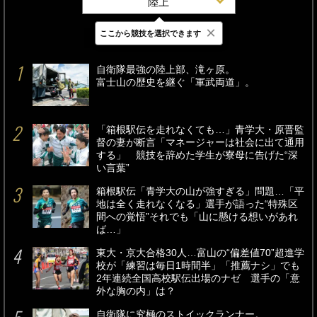
陸上
×
ここから競技を選択できます
最新
24時間
週間
自衛隊最強の陸上部、滝ヶ原。
富士山の歴史を継ぐ「軍武両道」。
「箱根駅伝を走れなくても…」青学大・原晋監
督の妻が断言「マネージャーは社会に出て通用
する」 競技を辞めた学生が寮母に告げた“深
い言葉”
箱根駅伝「青学大の山が強すぎる」問題…「平
地は全く走れなくなる」選手が語った“特殊区
間への覚悟”それでも「山に懸ける想いがあれ
ば…」
東大・京大合格30人…富山の“偏差値70”超進学
校が「練習は毎日1時間半」「推薦ナシ」でも
2年連続全国高校駅伝出場のナゼ 選手の「意
外な胸の内」は？
自衛隊に究極のストイックランナー。