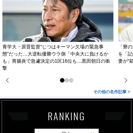
青学大・原晋監督“じつはキーマン欠場の緊急事
「寮の
態”だった…大逆転優勝ウラ側「中央大に負けるか
を「記
も」胃腸炎で急遽決定の1区16位も…黒田朝日の衝
妻が“
撃
その他の名作記事 >
RANKING