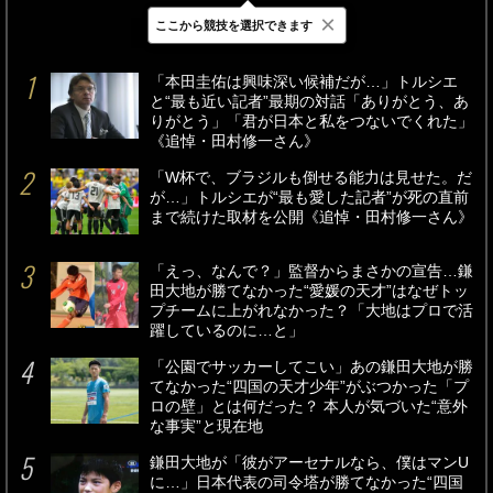
×
ここから競技を選択できます
最新
24時間
週間
「本田圭佑は興味深い候補だが…」トルシエ
と“最も近い記者”最期の対話「ありがとう、あ
りがとう」「君が日本と私をつないでくれた」
《追悼・田村修一さん》
「W杯で、ブラジルも倒せる能力は見せた。だ
が…」トルシエが“最も愛した記者”が死の直前
まで続けた取材を公開《追悼・田村修一さん》
「えっ、なんで？」監督からまさかの宣告…鎌
田大地が勝てなかった“愛媛の天才”はなぜトッ
プチームに上がれなかった？「大地はプロで活
躍しているのに…と」
「公園でサッカーしてこい」あの鎌田大地が勝
てなかった“四国の天才少年”がぶつかった「プ
ロの壁」とは何だった？ 本人が気づいた“意外
な事実”と現在地
鎌田大地が「彼がアーセナルなら、僕はマンU
に…」日本代表の司令塔が勝てなかった“四国