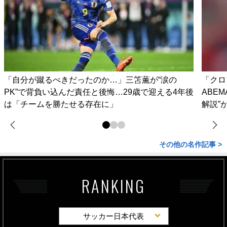
「自分が蹴るべきだったのか…」三笘薫が“涙の
「クロ
PK”で背負い込んだ責任と後悔…29歳で迎える4年後
ABE
は「チームを勝たせる存在に」
解説”
その他の名作記事 >
RANKING
サッカー日本代表