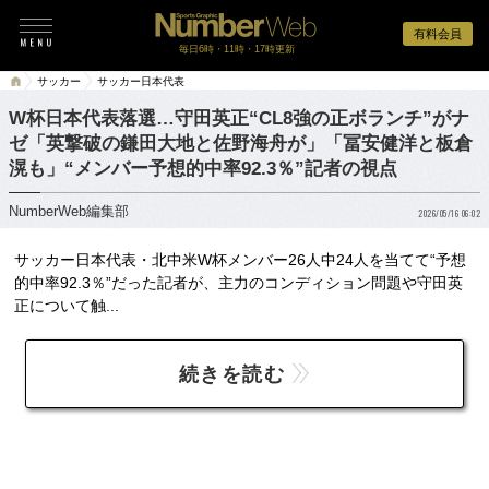
有料会員
毎日6時・11時・17時更新
サッカー
サッカー日本代表
W杯日本代表落選…守田英正“CL8強の正ボランチ”がナ
ゼ「英撃破の鎌田大地と佐野海舟が」「冨安健洋と板倉
滉も」“メンバー予想的中率92.3％”記者の視点
NumberWeb編集部
2026/05/16 06:02
サッカー日本代表・北中米W杯メンバー26人中24人を当てて“予想
的中率92.3％”だった記者が、主力のコンディション問題や守田英
正について触...
続きを読む