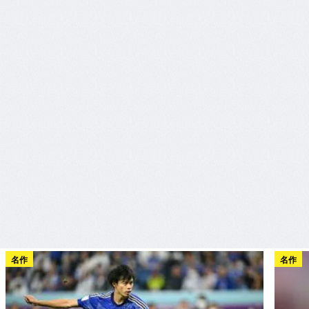
名作
名作