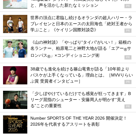
と、声を活かした新たなミッション
PR
世界の頂点に君臨し続けるオランダの超人ハリー・ラ
ブレイセンと日本のエースの太田海也「絶対王者から
学ぶこと」《ケイリン国際対談②》
PR
《山の神対談》「やっぱり“タイパ”がいい！」箱根の
名ランナー、柏原竜二と神野大地が語る「エアー
サ
®
ロンパス
」×コンディショニング術
®
PR
38歳でも進化を続ける篠山竜青が語る「10年前より
バスケが上手くなっている」理由とは。［MVVりらい
ぶ賞 受賞者インタビュー］
PR
「少しぼやけているだけでも感覚が狂ってきます」B
リーグ屈指のシューター・安藤周人が明かす“見え
る”ことの重要性
PR
Number SPORTS OF THE YEAR 2026 開催決定！
2026年を代表するアスリートを表彰