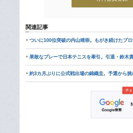
関連記事
ついに100位突破の内山靖崇。もがき続けたプ
果敢なプレーで日本テニスを牽引。引退・鈴木
約3カ月ぶりに公式戦出場の錦織圭。予選から挑
チェ