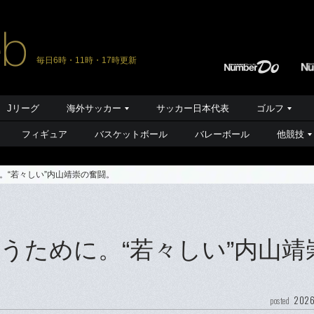
毎日6時・11時・17時更新
Jリーグ
海外サッカー
サッカー日本代表
ゴルフ
フィギュア
バスケットボール
バレーボール
他競技
。“若々しい”内山靖崇の奮闘。
うために。“若々しい”内山靖
2026
posted