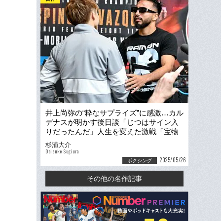
井上尚弥の“粋なサプライズ”に感激…カル
デナスが明かす後日談「じつはサイン入
りだったんだ」人生を変えた激戦「宝物
として保存しておくよ」
杉浦大介
Daisuke Sugiura
2025/05/26
ボクシング
その他の名作記事