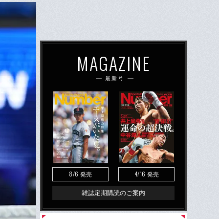
MAGAZINE
最新号
8/6
4/16
発売
発売
雑誌定期購読のご案内