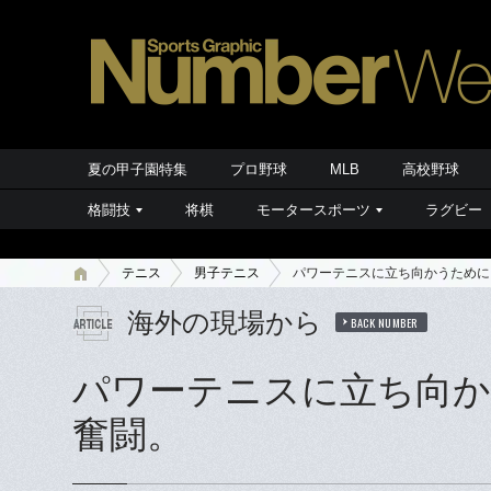
夏の甲子園特集
プロ野球
MLB
高校野球
格闘技
将棋
モータースポーツ
ラグビー
テニス
男子テニス
パワーテニスに立ち向かうために
海外の現場から
BACK NUMBER
パワーテニスに立ち向か
奮闘。