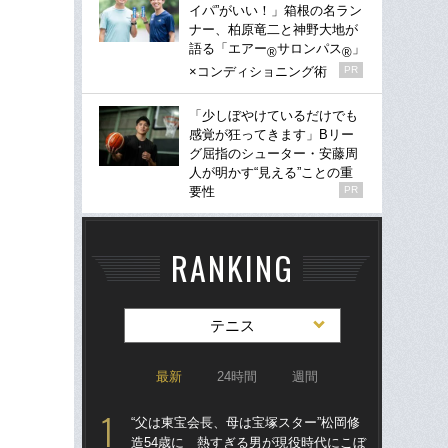
イパ”がいい！」箱根の名ラン
ナー、柏原竜二と神野大地が
語る「エアー
サロンパス
」
®
®
×コンディショニング術
PR
「少しぼやけているだけでも
感覚が狂ってきます」Bリー
グ屈指のシューター・安藤周
人が明かす“見える”ことの重
要性
PR
RANKING
テニス
最新
24時間
週間
“父は東宝会長、母は宝塚スター”松岡修
テニ
造54歳に 熱すぎる男が現役時代にこぼ
女王