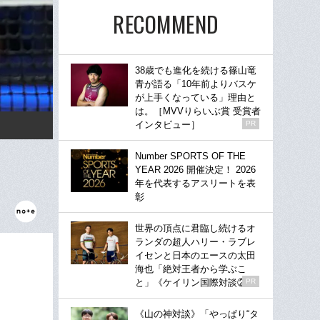
RECOMMEND
38歳でも進化を続ける篠山竜
青が語る「10年前よりバスケ
が上手くなっている」理由と
は。［MVVりらいぶ賞 受賞者
インタビュー］
PR
Number SPORTS OF THE
YEAR 2026 開催決定！ 2026
年を代表するアスリートを表
彰
世界の頂点に君臨し続けるオ
ランダの超人ハリー・ラブレ
イセンと日本のエースの太田
海也「絶対王者から学ぶこ
と」《ケイリン国際対談②》
PR
《山の神対談》「やっぱり“タ