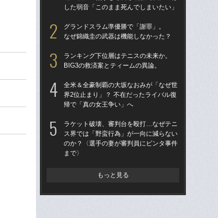
した弱音「このまま死んでしまいたい」
し
グランドスラム準優勝で「謝罪」。
テ
なぜ錦織圭の武器は機能しなかった？
郎が
ランキング下位層はテニスの未来か。
檜
BIG3の救済案とティームの異論。
者か
像”
全米＆全豪制覇の大坂なおみが「なぜ世
「
界2位止まり」？ 不在だったライバル復
帰で「真の女王争い」へ
錦
プロ
ラケット破壊、審判台を殴打…なぜテニ
ス界では「野蛮行為」が一向に減らない
錦
のか？〈選手の妻が審判員にビンタ事件
小学
まで〉
もっと見る