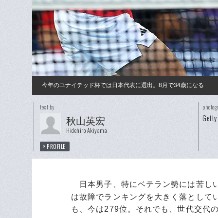
今年のユナイテッド杯では日本代表に選出。8月で34歳になる
text by
photog
Getty
秋山英宏
Hidehiro Akiyama
PROFILE
日本男子、特にベテラン勢には苦しい
は故障でランキングを大きく落としてい
も、今は279位。それでも、世代交代