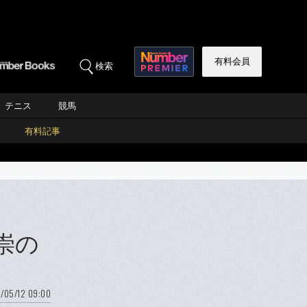
有料会員
検索
テニス
競馬
有料記事
崇の
/05/12 09:00