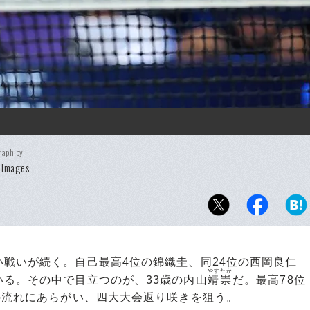
raph by
 Images
戦いが続く。自己最高4位の錦織圭、同24位の西岡良仁
やすたか
る。その中で目立つのが、33歳の内山
靖崇
だ。最高78位
の流れにあらがい、四大大会返り咲きを狙う。