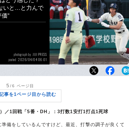
手はどう感じた？
ないと…と力んで
価”
JIJI PRESS
photograph by
2026/04/04 06:01
posted
優勝した大阪桐蔭でDHを担った谷渕瑛仁。準
明（香川）戦では本塁打を含む3安打と爆発
5
/6
ページ目
記事を1ページ目から読む
／1回戦「5番・DH」：3打数1安打1打点1死球
準備をしているんですけど、最近、打撃の調子が良くて