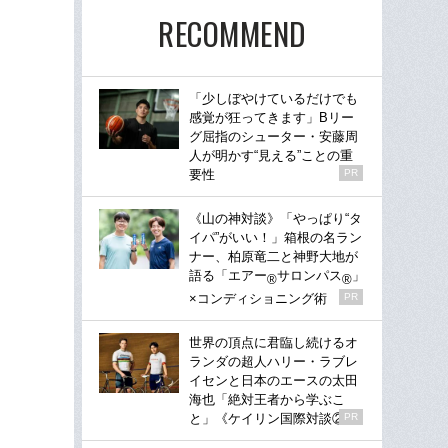
RECOMMEND
「少しぼやけているだけでも
感覚が狂ってきます」Bリー
グ屈指のシューター・安藤周
人が明かす“見える”ことの重
要性
PR
《山の神対談》「やっぱり“タ
イパ”がいい！」箱根の名ラン
ナー、柏原竜二と神野大地が
語る「エアー
サロンパス
」
®
®
×コンディショニング術
PR
世界の頂点に君臨し続けるオ
ランダの超人ハリー・ラブレ
イセンと日本のエースの太田
海也「絶対王者から学ぶこ
と」《ケイリン国際対談②》
PR