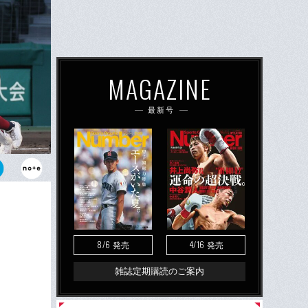
MAGAZINE
最新号
々決勝の英
8/6
4/16
発売
発売
雑誌定期購読のご案内