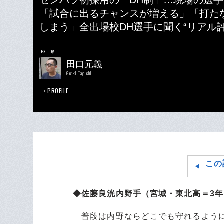
センバツ初採用の「DH制」…現場の選
「試合に出るチャンスが増える」「打た
しまう」全出場校DH選手に聞く“リアル評
text by
田口元義
Genki Taguchi
PROFILE
この
◆佐藤良洸内野手（宮城・東北高＝3年）
普段は内野ならどこでも守れるように