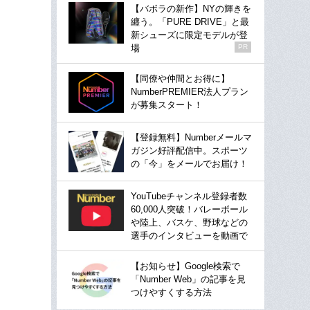
【バボラの新作】NYの輝きを
纏う。「PURE DRIVE」と最
新シューズに限定モデルが登
場
PR
【同僚や仲間とお得に】
NumberPREMIER法人プラン
が募集スタート！
【登録無料】Numberメールマ
ガジン好評配信中。スポーツ
の「今」をメールでお届け！
YouTubeチャンネル登録者数
60,000人突破！バレーボール
や陸上、バスケ、野球などの
選手のインタビューを動画で
【お知らせ】Google検索で
「Number Web」の記事を見
つけやすくする方法