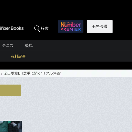
有料会員
検索
テニス
競馬
有料記事
全出場校DH選手に聞く“リアル評価”