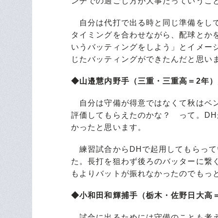
ンチでの過ごし方が大事だっていうこ
自分は代打で出る時と同じ準備をして
タイミングを合わせながら、配球とか
いうバッティングをしよう」とイメー
じたバッティングができたんだと思い
◆山邉慧内野手（三重・三重高＝2年）
自分は守備が得意ではなくて秋はベン
評価してもらえたのかな？ って。D
かったと思います。
練習試合からDHで起用してもらって
た。長打を狙わず後ろのバッターに繋
もよりバットが振れなかったのでもっ
◆小和田和輝捕手（栃木・佐野日大高＝
試合に出るためには守備のことも考え