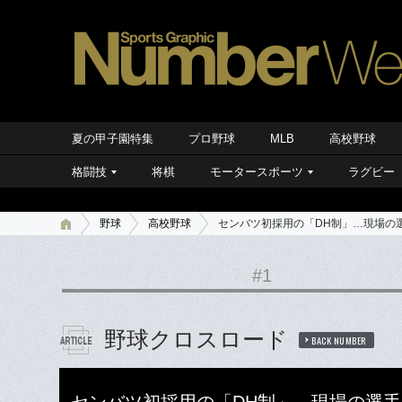
夏の甲子園特集
プロ野球
MLB
高校野球
格闘技
将棋
モータースポーツ
ラグビー
野球
高校野球
センバツ初採用の「DH制」…現場の
#1
野球クロスロード
BACK NUMBER