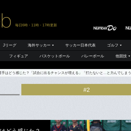
毎日6時・11時・17時更新
Jリーグ
海外サッカー
サッカー日本代表
ゴルフ
フィギュア
バスケットボール
バレーボール
他競技
選手はどう感じた？「試合に出るチャンスが増える」「打たないと…と力んでしまう」
#2