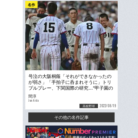
名作
号泣の大阪桐蔭「それができなかったの
が弱さ」「手拍子に呑まれそうに」トリ
プルプレー、下関国際の研究…“甲子園の
魔物”に王者は襲われた
間淳
Jun Aida
2022/08/19
高校野球
その他の名作記事