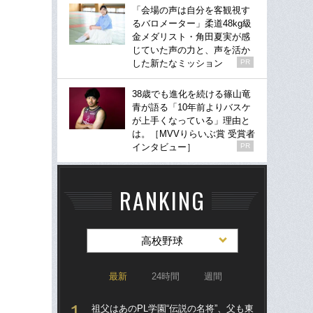
「会場の声は自分を客観視す
るバロメーター」柔道48kg級
金メダリスト・角田夏実が感
じていた声の力と、声を活か
した新たなミッション
PR
38歳でも進化を続ける篠山竜
青が語る「10年前よりバスケ
が上手くなっている」理由と
は。［MVVりらいぶ賞 受賞者
インタビュー］
PR
RANKING
高校野球
最新
24時間
週間
祖父はあのPL学園“伝説の名将”、父も東
祖父