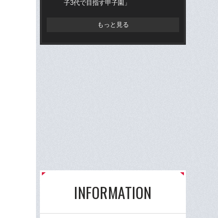
子3代で目指す甲子園」
組織
もっと見る
INFORMATION