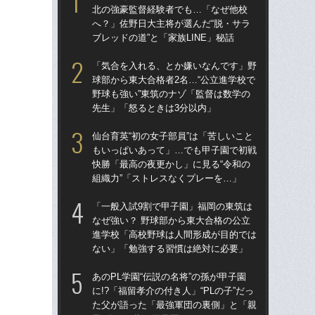
北の強豪監督経験者でも…「なぜ他校
北
へ？」佐野日大主将が選んだ“脱・サラ
へ？
ブレッドの道”と「家族LINE」秘話
ブレ
「気合を入れる、とか嫌いなんです」野
「
球部から東大合格者2名…“公立進学校で
球部
野球も強い”東筑のナゾ「監督は数学の
野球
先生」「怒るときは3分以内」
先
仙台育英“初の女子部員”は「苦しいこと
あの
もいっぱいあって」…でも甲子園で初戦
に!
快勝「最高の夜更かし」に見る“令和の
た
組織力”「ストレスなくプレーを…」
子3
「一般入試9割で甲子園」福岡の東筑は
「
なぜ強い？ 野球部から東大合格の公立
なぜ
進学校「高校野球は人間形成が目的では
進
ない」「勉強する習慣は絶対に必要」
な
あのPL学園“伝説の名将”の孫が甲子園
仙台
に!?「福留孝介の付き人」“PLの子”だっ
も
た父が語った「最強軍団の裏側」と「親
快勝