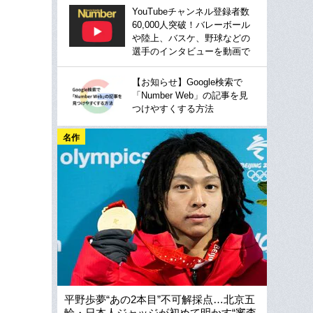
YouTubeチャンネル登録者数
60,000人突破！バレーボール
や陸上、バスケ、野球などの
選手のインタビューを動画で
【お知らせ】Google検索で
「Number Web」の記事を見
つけやすくする方法
名作
平野歩夢“あの2本目”不可解採点…北京五
輪・日本人ジャッジが初めて明かす“審査