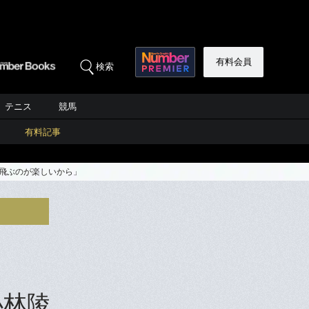
有料会員
検索
テニス
競馬
有料記事
、飛ぶのが楽しいから」
小林陵