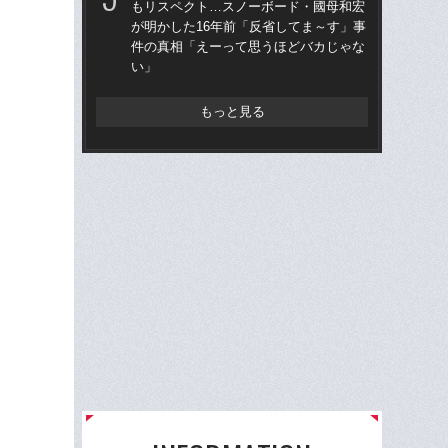
もリスペクト…スノーボード・國母和宏
以
が明かした16年前「反省してま～す」事
件の真相「えーって思うほどバカじゃな
ク
い」
とも
ダリ
挫折
もっと見る