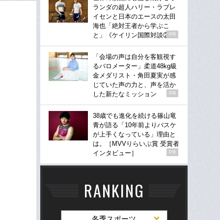
ランダの超人ハリー・ラブレ
イセンと日本のエースの太田
海也「絶対王者から学ぶこ
と」《ケイリン国際対談②》
PR
「会場の声は自分を客観視す
るバロメーター」柔道48kg級
金メダリスト・角田夏実が感
じていた声の力と、声を活か
した新たなミッション
PR
38歳でも進化を続ける篠山竜
青が語る「10年前よりバスケ
が上手くなっている」理由と
は。［MVVりらいぶ賞 受賞者
インタビュー］
PR
RANKING
冬季スポーツ