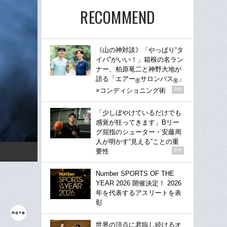
RECOMMEND
《山の神対談》「やっぱり“タ
イパ”がいい！」箱根の名ラン
ナー、柏原竜二と神野大地が
語る「エアー
サロンパス
」
®
®
×コンディショニング術
PR
「少しぼやけているだけでも
感覚が狂ってきます」Bリー
グ屈指のシューター・安藤周
人が明かす“見える”ことの重
要性
PR
Number SPORTS OF THE
YEAR 2026 開催決定！ 2026
年を代表するアスリートを表
彰
世界の頂点に君臨し続けるオ