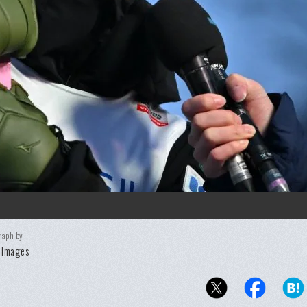
raph by
 Images