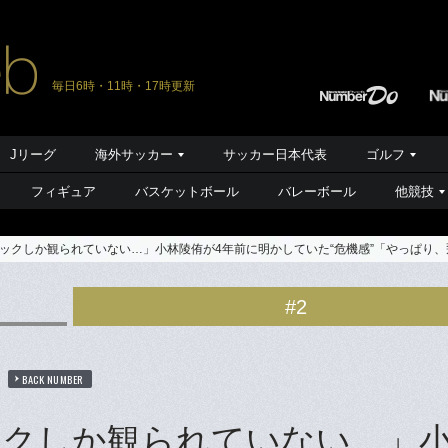
毎日6時・11時・17時更新
Jリーグ
海外サッカー
サッカー日本代表
ゴルフ
フィギュア
バスケットボール
バレーボール
他競技
ックしか観られていない…」小林陵侑が4年前に明かしていた“危機感”「やっぱり
#2
BACK NUMBER
ックしか観られていない…」