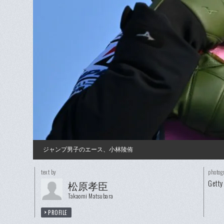
ジャンプ男子のエース、小林陵侑
text by
photog
Getty
松原孝臣
Takaomi Matsubara
PROFILE