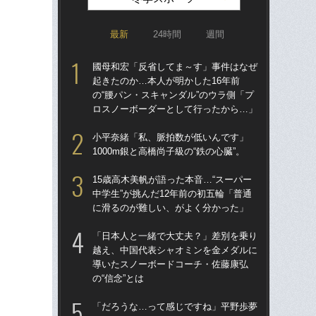
最新
24時間
週間
國母和宏「反省してま～す」事件はなぜ
國
起きたのか…本人が明かした16年前
起き
の“腰パン・スキャンダル”のウラ側「プ
の“
ロスノーボーダーとして行ったから…」
ロ
小平奈緒「私、脈拍数が低いんです」
「
1000m銀と高橋尚子級の“鉄の心臓”。
も
が明
15歳高木美帆が語った本音…“スーパー
件
中学生”が挑んだ12年前の初五輪「普通
い
に滑るのが難しい、がよく分かった」
15
「日本人と一緒で大丈夫？」差別を乗り
中学
越え、中国代表シャオミンを金メダルに
に
導いたスノーボードコーチ・佐藤康弘
の“信念”とは
高
と連
「だろうな…って感じですね」平野歩夢
れ