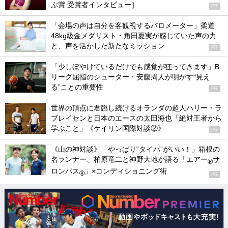
ぶ賞 受賞者インタビュー］
PR
「会場の声は自分を客観視するバロメーター」柔道
48kg級金メダリスト・角田夏実が感じていた声の力
と、声を活かした新たなミッション
PR
「少しぼやけているだけでも感覚が狂ってきます」B
リーグ屈指のシューター・安藤周人が明かす“見え
る”ことの重要性
PR
世界の頂点に君臨し続けるオランダの超人ハリー・ラ
ブレイセンと日本のエースの太田海也「絶対王者から
学ぶこと」《ケイリン国際対談②》
PR
《山の神対談》「やっぱり“タイパ”がいい！」箱根の
名ランナー、柏原竜二と神野大地が語る「エアー
サ
®
ロンパス
」×コンディショニング術
®
PR