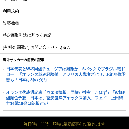
利用規約
対応機種
特定商取引法に基づく表記
[有料会員限定] お問い合わせ・Ｑ＆Ａ
海外サッカーの前後の記事
日本代表とW杯同組チュニジアは難敵か「5バックでブラジル戦ド
ロー」「オランダ並み経験値」アフリカ人識者ズバリ…F組順位予
想も「日本は3位だが」
オランダ代表通記者「ウエダ情報、同僚が共有したはず」「W杯F
組順位予想…日本は」冨安健洋アヤックス加入、フェイエ上田綺
世16戦18発は朗報だが
毎日6時・11時・17時に最新記事をお届けします