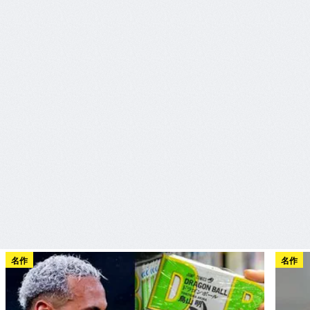
名作
名作