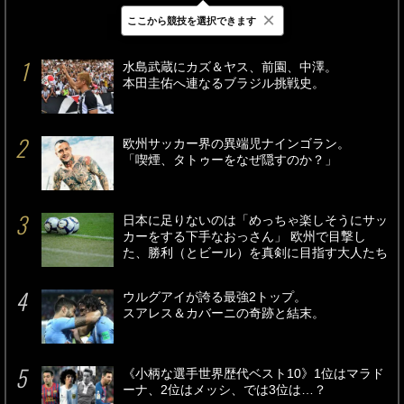
×
ここから競技を選択できます
最新
24時間
週間
水島武蔵にカズ＆ヤス、前園、中澤。
本田圭佑へ連なるブラジル挑戦史。
欧州サッカー界の異端児ナインゴラン。
「喫煙、タトゥーをなぜ隠すのか？」
日本に足りないのは「めっちゃ楽しそうにサッ
カーをする下手なおっさん」 欧州で目撃し
た、勝利（とビール）を真剣に目指す大人たち
ウルグアイが誇る最強2トップ。
スアレス＆カバーニの奇跡と結末。
《小柄な選手世界歴代ベスト10》1位はマラド
ーナ、2位はメッシ、では3位は…？