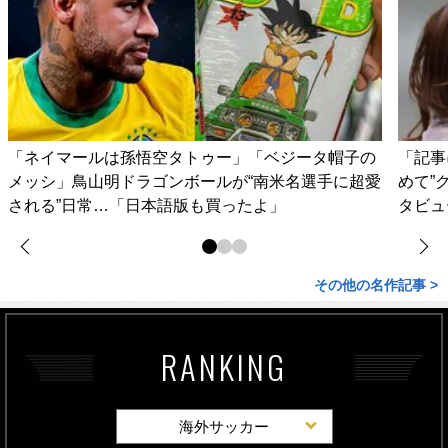
「ネイマールは孫悟空タトゥー」「ベジータ帽子の
「記事
メッシ」鳥山明ドラゴンボールが“南米名選手に超愛
めて”
される”日常…「日本語版も買ったよ」
タビュ
その他の名作記事 >
RANKING
海外サッカー