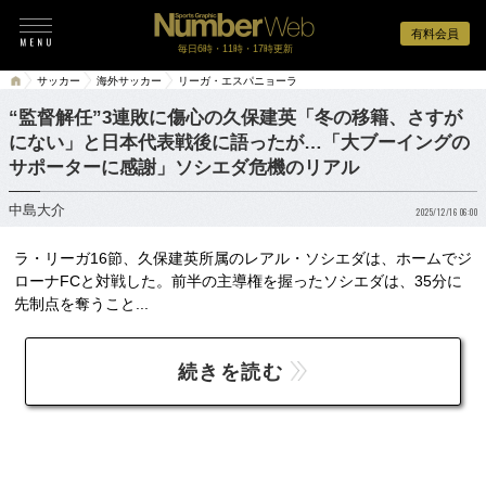
有料会員
毎日6時・11時・17時更新
サッカー
海外サッカー
リーガ・エスパニョーラ
“監督解任”3連敗に傷心の久保建英「冬の移籍、さすが
にない」と日本代表戦後に語ったが…「大ブーイングの
サポーターに感謝」ソシエダ危機のリアル
中島大介
2025/12/16 06:00
ラ・リーガ16節、久保建英所属のレアル・ソシエダは、ホームでジ
ローナFCと対戦した。前半の主導権を握ったソシエダは、35分に
先制点を奪うこと...
続きを読む