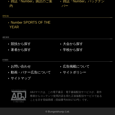
雑誌『Number』購読のご案
雑誌『Number』バックナン
内
バー
SPECIAL
Number SPORTS OF THE
YEAR
ARCHIVE
競技から探す
大会から探す
著者から探す
学校から探す
OTHERS
お問い合わせ
広告掲載について
動画・バナー広告について
サイトポリシー
サイトマップ
ABJマークは、この電子書店・電子書籍配信サービスが、著作
権者からコンテンツ使用許諾を得た正規版配信サービスである
ことを示す登録商標（登録番号6091713号）です。
© Bungeishunju Ltd.