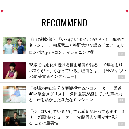
RECOMMEND
《山の神対談》「やっぱり“タイパ”がいい！」箱根の
名ランナー、柏原竜二と神野大地が語る「エアー
サ
®
ロンパス
」×コンディショニング術
®
PR
38歳でも進化を続ける篠山竜青が語る「10年前より
バスケが上手くなっている」理由とは。［MVVりらい
ぶ賞 受賞者インタビュー］
PR
「会場の声は自分を客観視するバロメーター」柔道
48kg級金メダリスト・角田夏実が感じていた声の力
と、声を活かした新たなミッション
PR
「少しぼやけているだけでも感覚が狂ってきます」B
リーグ屈指のシューター・安藤周人が明かす“見え
る”ことの重要性
PR