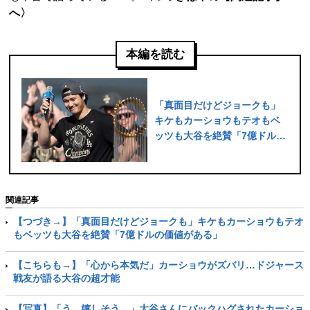
へ〉
本編を読む
「真面目だけどジョークも」
キケもカーショウもテオもベ
ッツも大谷を絶賛「7億ドルの
価値がある」
関連記事
【つづき→】「真面目だけどジョークも」キケもカーショウもテオ
もベッツも大谷を絶賛「7億ドルの価値がある」
【こちらも→】「心から本気だ」カーショウがズバリ…ドジャース
戦友が語る大谷の超才能
【写真】「う、嬉しそう…」大谷さんにバックハグされたカーショ