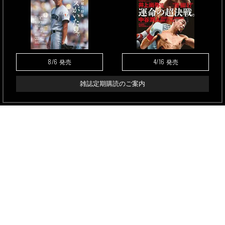
8/6
4/16
発売
発売
雑誌定期購読のご案内