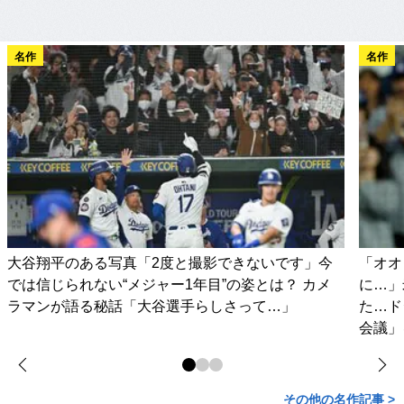
名作
名作
大谷翔平のある写真「2度と撮影できないです」今
「オオ
では信じられない“メジャー1年目”の姿とは？ カメ
に…」
ラマンが語る秘話「大谷選手らしさって…」
た…ド
会議」
その他の名作記事 >