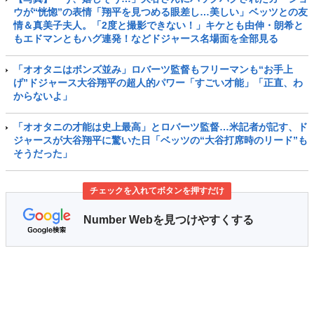
ウが“恍惚”の表情「翔平を見つめる眼差し…美しい」ベッツとの友
情＆真美子夫人。「2度と撮影できない！」キケとも由伸・朗希と
もエドマンともハグ連発！などドジャース名場面を全部見る
「オオタニはボンズ並み」ロバーツ監督もフリーマンも“お手上
げ”ドジャース大谷翔平の超人的パワー「すごい才能」「正直、わ
からないよ」
「オオタニの才能は史上最高」とロバーツ監督…米記者が記す、ド
ジャースが大谷翔平に驚いた日「ベッツの“大谷打席時のリード”も
そうだった」
チェックを入れてボタンを押すだけ
Number Webを見つけやすくする