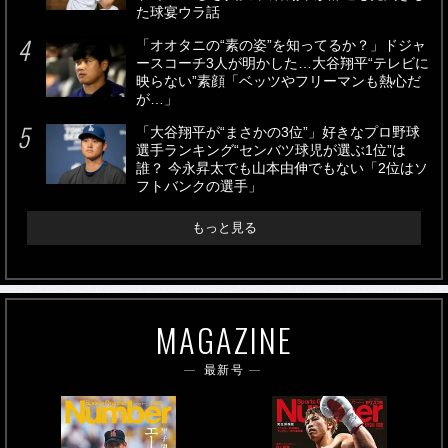
た球宴ウラ話
「オオタニの“素の姿”を知ってるか？」ドジャ
ースコーチ3人が明かした…大谷翔平“テレビに
映らない”素顔「ベッツやフリーマンも熱心だ
が…」
「大谷翔平が“まさかの3位”」好きなプロ野球
選手ランキング“センバツ球児が選ぶ1位”は
誰？ 今永昇太でも山本由伸でもない「2位はソ
フトバンクの選手」
もっと見る
MAGAZINE
最新号