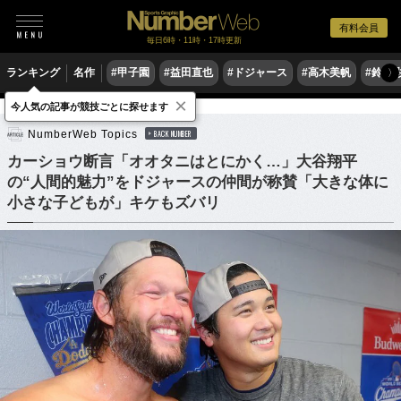
有料会員
毎日6時・11時・17時更新
ランキング
名作
#甲子園
#益田直也
#ドジャース
#高木美帆
#鈴木
〉
×
今人気の記事が競技ごとに探せます
野球
MLB
NumberWeb Topics
BACK NUMBER
カーショウ断言「オオタニはとにかく…」大谷翔平
の“人間的魅力”をドジャースの仲間が称賛「大きな体に
小さな子どもが」キケもズバリ