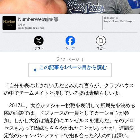
photograph by
NumberWeb編集部
Gregory Shamus/Getty Images
text by
Sports Graphic Number Web
ポスト
シェア
コピー
2
/2
ページ目
この記事を1ページ目から読む
「自分を表に出さない男だとみんな言うが、クラブハウス
の中でチームメイトと接している姿は素晴らしいよ」
2017年、大谷がメジャー挑戦を表明して所属先を決める
際の面談では、ドジャースの一員としてカーショウが参
加。しかし大谷は結果的にエンゼルスを選んだ。そのプロ
セスもあって因縁をささやかれたことがあったが、連覇決
定後のシャンパンファイトで抱き合った2人の絆は深い。