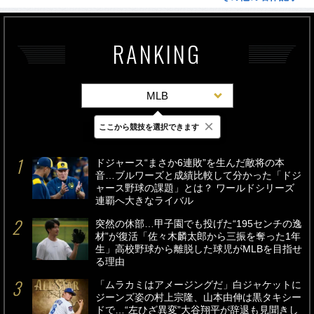
RANKING
MLB
×
ここから競技を選択できます
最新
24時間
週間
ドジャース“まさか6連敗”を生んだ敵将の本
音…ブルワーズと成績比較して分かった「ドジ
ャース野球の課題」とは？ ワールドシリーズ
連覇へ大きなライバル
突然の休部…甲子園でも投げた“195センチの逸
材”が復活「佐々木麟太郎から三振を奪った1年
生」高校野球から離脱した球児がMLBを目指せ
る理由
「ムラカミはアメージングだ」白ジャケットに
ジーンズ姿の村上宗隆、山本由伸は黒タキシー
ドで…“左ひざ異変”大谷翔平が辞退も見聞きし