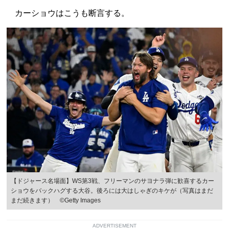
カーショウはこうも断言する。
【ドジャース名場面】WS第3戦、フリーマンのサヨナラ弾に歓喜するカー
ショウをバックハグする大谷。後ろには大はしゃぎのキケが（写真はまだ
まだ続きます） ©Getty Images
ADVERTISEMENT