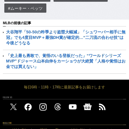
#ムーキー・ベッツ
MLBの前後の記事
大谷翔平「50-50の昨季より盗塁大幅減」「シュワーバー相手に無
冠」でも4度目MVP＋最強DH賞が確定的…“二刀流の合わせ技”は
今後どうなる
「史上最も勇敢で、覚悟のいる登板だった」“ワールドシリーズ
MVP”ドジャース山本由伸をカーショウが大絶賛「人格や覚悟はお
金では買えない」
毎日6時・11時・17時に最新記事をお届けします
FOLLOW US
MAGAZINE