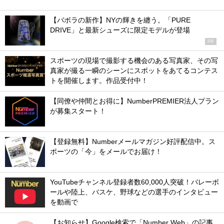
【バボラの新作】NYの輝きを纏う。「PURE
DRIVE」と最新シューズに限定モデルが登場
PR
スポーツの現場で撮影する機会のある写真家、その写
真家が撮る一瞬のシーンにスポットをあてるコンテス
トを開催します。作品受付中！
【同僚や仲間とお得に】NumberPREMIER法人プラン
が募集スタート！
【登録無料】Numberメールマガジン好評配信中。ス
ポーツの「今」をメールでお届け！
YouTubeチャンネル登録者数60,000人突破！バレーボ
ールや陸上、バスケ、野球などの選手のインタビュー
を動画で
【お知らせ】Google検索で「Number Web」の記事