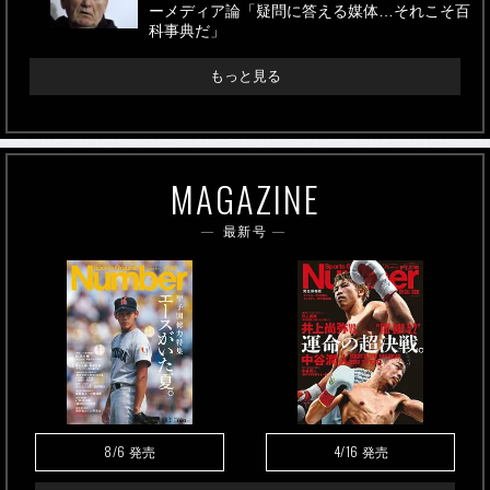
ーメディア論「疑問に答える媒体…それこそ百
科事典だ」
もっと見る
MAGAZINE
最新号
8/6
4/16
発売
発売