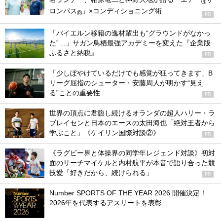
®
ロンパス
」×コンディショニング術
®
PR
「バイエルン移籍の逸材輩出も“グラウンドがなかっ
た”…」サガン鳥栖最強アカデミーを変えた『企業版
ふるさと納税』
PR
「少しぼやけているだけでも感覚が狂ってきます」B
リーグ屈指のシューター・安藤周人が明かす“見え
る”ことの重要性
PR
世界の頂点に君臨し続けるオランダの超人ハリー・ラ
ブレイセンと日本のエースの太田海也「絶対王者から
学ぶこと」《ケイリン国際対談②》
PR
《ラグビー界と体操界の同学年レジェンド対談》初対
面のリーチマイケルと内村航平が本音で語り合った競
技愛「好きだから、続けられる」
PR
Number SPORTS OF THE YEAR 2026 開催決定！
2026年を代表するアスリートを表彰