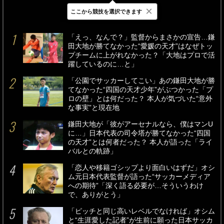
×
ここから競技を選択できます
最新
24時間
週間
「えっ、なんで？」監督からまさかの宣告…鎌
田大地が勝てなかった“愛媛の天才”はなぜトッ
プチームに上がれなかった？「大地はプロで活
躍しているのに…と」
「公園でサッカーしてこい」あの鎌田大地が勝
てなかった“四国の天才少年”がぶつかった「プ
ロの壁」とは何だった？ 本人が気づいた“意外
な事実”と現在地
鎌田大地が「彼がアーセナルなら、僕はマンU
に…」日本代表の司令塔が勝てなかった“四国
の天才”とは何者だった？ 本人が語った「ライ
バルとの軌跡」
「恋人や移籍ゴシップより面白いはずだ」オシ
ム元日本代表監督が語った“サッカーメディア
への期待”「深く語る必要が…そういうわけ
で、ありがとう」
「ピッチと同じ高いレベルでなければ」オシム
と“生涯愛した記者”が生前に願った日本サッカ