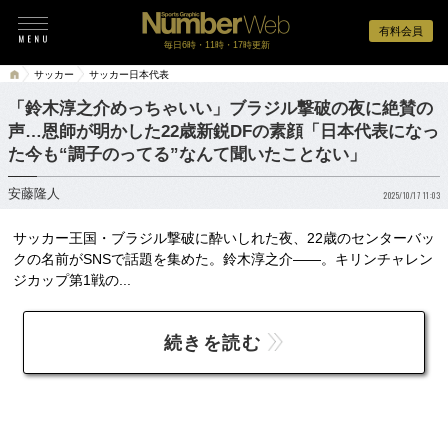
有料会員
毎日6時・11時・17時更新
サッカー
サッカー日本代表
「鈴木淳之介めっちゃいい」ブラジル撃破の夜に絶賛の
声…恩師が明かした22歳新鋭DFの素顔「日本代表になっ
た今も“調子のってる”なんて聞いたことない」
安藤隆人
2025/10/17 11:03
サッカー王国・ブラジル撃破に酔いしれた夜、22歳のセンターバッ
クの名前がSNSで話題を集めた。鈴木淳之介――。キリンチャレン
ジカップ第1戦の...
続きを読む