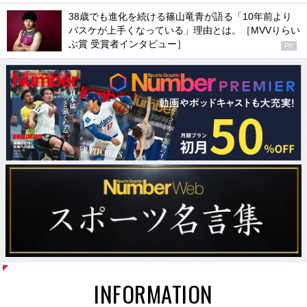
38歳でも進化を続ける篠山竜青が語る「10年前より
バスケが上手くなっている」理由とは。［MVVりらい
ぶ賞 受賞者インタビュー］
PR
INFORMATION