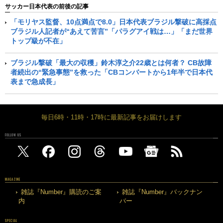
サッカー日本代表の前後の記事
「モリヤス監督、10点満点で8.0」日本代表ブラジル撃破に高採点
ブラジル人記者が“あえて苦言”「パラグアイ戦は…」「まだ世界
トップ級が不在」
ブラジル撃破「最大の収穫」鈴木淳之介22歳とは何者？ CB故障
者続出の“緊急事態”を救った「CBコンバートから1年半で日本代
表まで急成長」
毎日6時・11時・17時に最新記事をお届けします
FOLLOW US
MAGAZINE
雑誌『Number』購読のご案
雑誌『Number』バックナン
内
バー
SPECIAL