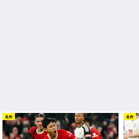
名作
名作