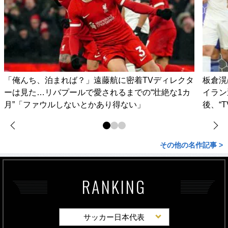
「俺んち、泊まれば？」遠藤航に密着TVディレクタ
板倉滉
ーは見た…リバプールで愛されるまでの“壮絶な1カ
イラン
月”「ファウルしないとかあり得ない」
後、“
その他の名作記事 >
RANKING
サッカー日本代表