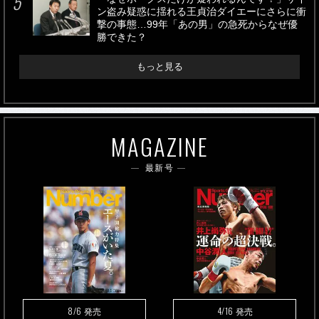
ン盗み疑惑に揺れる王貞治ダイエーにさらに衝
撃の事態…99年「あの男」の急死からなぜ優
勝できた？
もっと見る
MAGAZINE
最新号
8/6
4/16
発売
発売