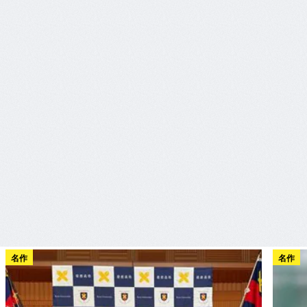
名作
名作