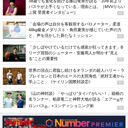
38歳でも進化を続ける篠山竜青が語る「10年前より
バスケが上手くなっている」理由とは。［MVVりらい
ぶ賞 受賞者インタビュー］
PR
「会場の声は自分を客観視するバロメーター」柔道
48kg級金メダリスト・角田夏実が感じていた声の力
と、声を活かした新たなミッション
PR
「少しぼやけているだけでも感覚が狂ってきます」B
リーグ屈指のシューター・安藤周人が明かす“見え
る”ことの重要性
PR
世界の頂点に君臨し続けるオランダの超人ハリー・ラ
ブレイセンと日本のエースの太田海也「絶対王者から
学ぶこと」《ケイリン国際対談②》
PR
《山の神対談》「やっぱり“タイパ”がいい！」箱根の
名ランナー、柏原竜二と神野大地が語る「エアー
サ
®
ロンパス
」×コンディショニング術
®
PR