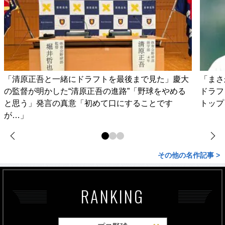
「清原正吾と一緒にドラフトを最後まで見た」慶大
「まさ
の監督が明かした“清原正吾の進路”「野球をやめる
ドラフ
と思う」発言の真意「初めて口にすることです
トップ
が…」
その他の名作記事 >
RANKING