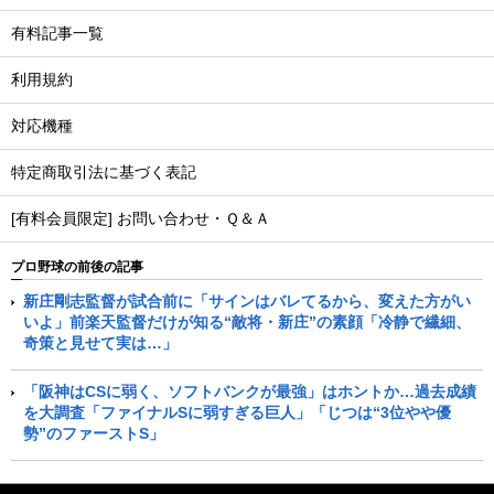
有料記事一覧
利用規約
対応機種
特定商取引法に基づく表記
[有料会員限定] お問い合わせ・Ｑ＆Ａ
プロ野球の前後の記事
新庄剛志監督が試合前に「サインはバレてるから、変えた方がい
いよ」前楽天監督だけが知る“敵将・新庄”の素顔「冷静で繊細、
奇策と見せて実は…」
「阪神はCSに弱く、ソフトバンクが最強」はホントか…過去成績
を大調査「ファイナルSに弱すぎる巨人」「じつは“3位やや優
勢”のファーストS」