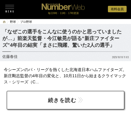
有料会員
毎日6時・11時・17時更新
野球
プロ野球
「なぜこの選手をこんなに使うのかと思っていました
が…」前楽天監督・今江敏晃が語る“新庄ファイター
ズ”4年目の結実「まさに飛躍、驚いた2人の選手」
佐藤春佳
2025/10/10 11:03
今シーズンのパ・リーグを熱くした北海道日本ハムファイターズ。
新庄剛志監督の4年目の変化と、10月11日から始まるクライマック
ス・シリーズ（C...
続きを読む