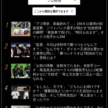
プロ野球
×
ここから競技を選択できます
最新
24時間
週間
「アゴ骨折、前歯折れて…」156キロ速球が顔
面直撃、ソフトバンク選手が明かす“壮絶死球
の瞬間”「救急車で告げた…“明日も出ます”」オ
リックス投手からDM
「監督、今日は何対何で勝つつもりなんで
す？」「なんで今？」ダイエー王貞治を驚かせ
た唐突な問い…「勝つシナリオは7割決めてお
く」意味とは？
「お前の球種、全部当てたるわ」名投手コー
チ・尾花高夫がホークスの0勝投手3人に2桁勝
利させた“方程式”「考え方次第で二流も一流に
なれる」
「もしもし、王です」「どちらにお掛けです
か？」“優勝請負人”にホークス王貞治からまさ
かの電話…そして野村克也が「考え直せ！」と
言ったワケ
「なぜホークスだけが疑われるんです？」サイ